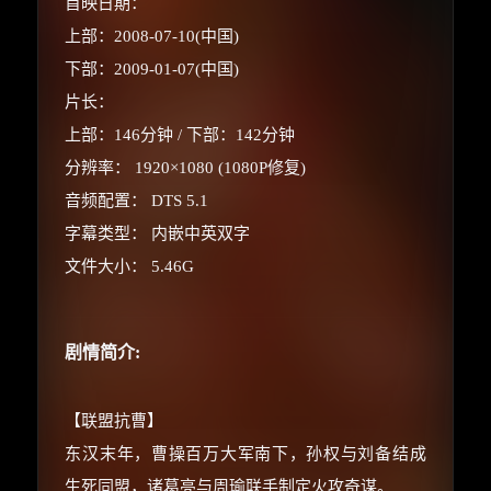
首映日期：
上部：2008-07-10(中国)
下部：2009-01-07(中国)
片长：
上部：146分钟 / 下部：142分钟
分辨率： 1920×1080 (1080P修复)
×
🧧 福利领取站
音频配置： DTS 5.1
字幕类型： 内嵌中英双字
☕
文件大小： 5.46G
朋友们辛苦了 💦
剧情简介:
你需要的各种会员，都可低价购买！
如夸克12个月送14天 最低75元！
价格有浮动，请直接搜索查最低价！
【联盟抗曹】
东汉末年，曹操百万大军南下，孙权与刘备结成
还有支付宝现金红包、外卖红包、
优惠券、活动红包，每日可领。
生死同盟，诸葛亮与周瑜联手制定火攻奇谋。