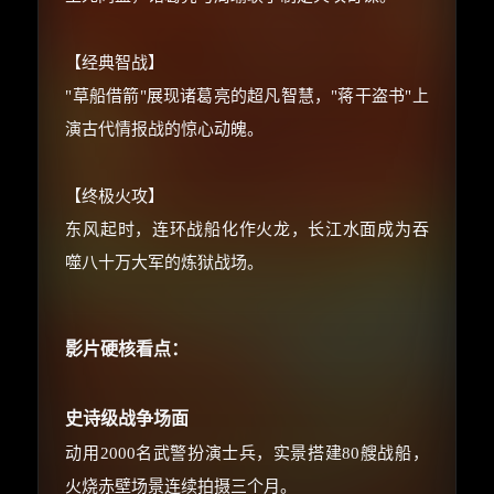
⚡
前往【大淘客】领红包
【经典智战】
"草船借箭"展现诸葛亮的超凡智慧，"蒋干盗书"上
☕ 海外大侠？通过 Ko-fi 赐茶
演古代情报战的惊心动魄。
【终极火攻】
东风起时，连环战船化作火龙，长江水面成为吞
噬八十万大军的炼狱战场。
影片硬核看点：
史诗级战争场面
动用2000名武警扮演士兵，实景搭建80艘战船，
火烧赤壁场景连续拍摄三个月。