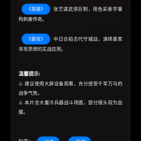
《英雄》
张艺谋武侠巨制，用色彩美学重
构刺秦传奇。
《墨攻》
中日合拍古代守城战，演绎墨家
非攻思想的实战应用。
温馨提示:
⚠️ 建议使用大屏设备观看，充分感受千军万马的
战争气势。
⚠️ 本片含大量冷兵器战斗场面，部分镜头较为血
腥。