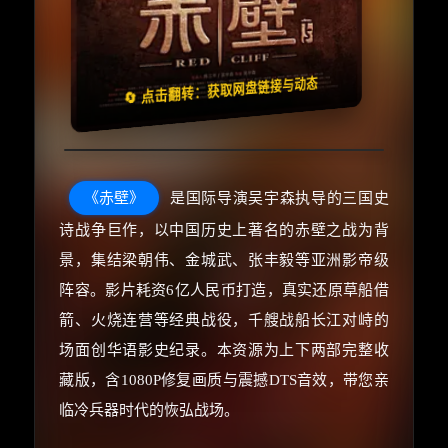
🧧️
失效请反馈
天天领红包
🔄 点击翻转：获取网盘链接与动态
《赤壁》
是国际导演吴宇森执导的三国史
诗战争巨作，以中国历史上著名的赤壁之战为背
景，集结梁朝伟、金城武、张丰毅等亚洲影帝级
阵容。影片耗资6亿人民币打造，真实还原草船借
箭、火烧连营等经典战役，千艘战船长江对峙的
场面创华语影史纪录。本资源为上下两部完整收
藏版，含1080P修复画质与震撼DTS音效，带您亲
临冷兵器时代的恢弘战场。