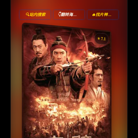
🔍站内搜索
👇翻转海报！
🔥找片神器🔥
⭐️ 7.1
《赤壁》
收藏
⭐
⭐️ 评分：7.1 | 🎬 2008年
夸克网盘