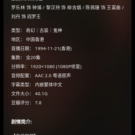
罗乐林 饰 钟馗 / 黎汉持 饰 柳含烟 / 陈佩珊 饰 王富曲 /
刘丹 饰 阎罗王
类型： 奇幻｜古装｜鬼神
地区： 中国香港
首播日期： 1994-11-21(香港)
集数： 全20集
分辨率： 1920×1080 (1080P修复)
×
音频配置： AAC 2.0 粤语原声
🧧 福利领取站
字幕类型： 内嵌繁体中文
☕
文件大小： 40.1G
豆瓣评分： 7.8
朋友们辛苦了 💦
你需要的各种会员，都可低价购买！
剧情简介:
如夸克12个月送14天 最低75元！
价格有浮动，请直接搜索查最低价！