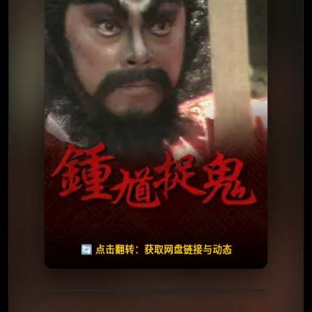
✅ 已完结
夸克网盘
🧧️
天天领红包
失效请反馈
🔄 点击翻转：获取网盘链接与动态