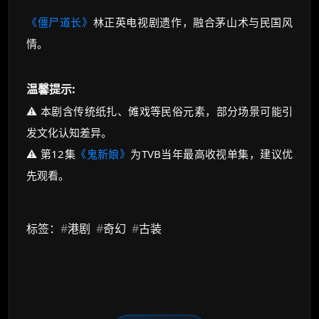
《僵尸道长》
林正英电视剧遗作，融合茅山术与民国风
情。
温馨提示:
⚠️ 本剧含传统纸扎、傩戏等民俗元素，部分场景可能引
发文化认知差异。
⚠️ 第12集
《鬼新娘》
为TVB当年最高收视单集，建议优
先观看。
标签：
#
港剧
#
奇幻
#
古装