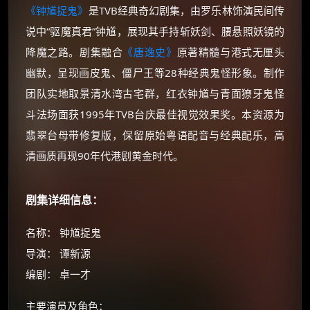
《钟馗捉鬼》
是TVB经典奇幻剧集，由罗乐林饰演民间传
说中“驱魔真君”钟馗，展现其手持斩妖剑、腰悬照妖镜的
降魔之路。剧集融合
《唐逸史》
原著精髓与港式无厘头
幽默，呈现画皮鬼、僵尸王等28种经典鬼怪形象。制作
团队实地取景清水湾古宅群，红衣钟馗与青面獠牙鬼怪
斗法场面获1995年TVB台庆最佳视觉效果奖。本资源为
翡翠台母带修复版，保留原始粤语配音与经典配乐，高
清画质再现90年代港剧黄金时代。
剧集详细信息：
名称： 钟馗捉鬼
导演： 谭新源
编剧： 卓一才
主要演员及角色：