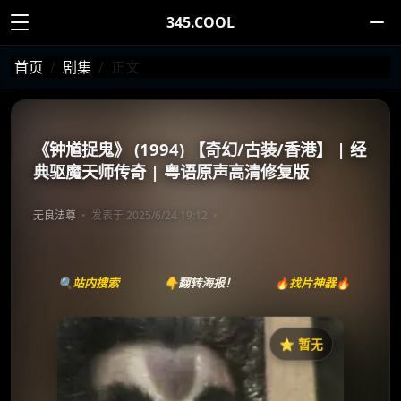
345.COOL
首页
剧集
正文
《钟馗捉鬼》 (1994) 【奇幻/古装/香港】 | 经
典驱魔天师传奇 | 粤语原声高清修复版
无良法尊
发表于 2025/6/24 19:12
🔍站内搜索
👇翻转海报！
🔥找片神器🔥
⭐️ 暂无
《钟馗捉鬼》
收藏
⭐
⭐️ 评分：暂无 | 🎬 1988年