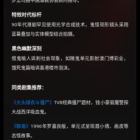
步罡均由中国道教协会顾问指导。
特效时代标杆
90年代港剧罕见使用光学合成技术，鬼怪现形镜头采用
蓝幕叠加与实体模型结合拍摄。
黑色幽默深刻
借鬼喻人讽刺社会现象，如赌鬼单元影射澳门博彩业，
饿死鬼篇暗讽香港楼市泡沫。
同类剧集推荐：
《大头绿衣斗僵尸》
TVB经典僵尸题材，钱小豪驱魔警探
大战西洋吸血鬼。
《聊斋》
1996年罗嘉良版，单元式呈现聂小倩、画皮等
志怪故事。