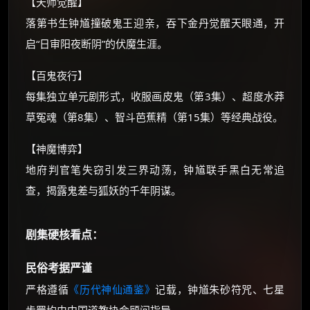
【天师觉醒】
落第书生钟馗撞破鬼王迎亲，吞下金丹觉醒天眼通，开
还有支付宝现金红包、外卖红包、
优惠券、活动红包，每日可领。
启“日审阳夜断阴”的伏魔生涯。
【百鬼夜行】
⚡
前往【大淘客】领红包
每集独立单元剧形式，收服画皮鬼（第3集）、超度水莽
草冤魂（第8集）、智斗芭蕉精（第15集）等经典战役。
☕ 海外大侠？通过 Ko-fi 赐茶
【神魔博弈】
地府判官笔失窃引发三界动荡，钟馗联手黑白无常追
查，揭露鬼差与狐妖的千年阴谋。
剧集硬核看点：
民俗考据严谨
严格遵循
《历代神仙通鉴》
记载，钟馗朱砂符咒、七星