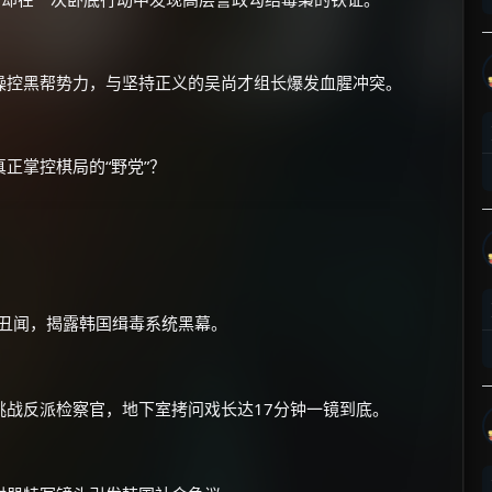
操控黑帮势力，与坚持正义的吴尚才组长爆发血腥冲突。
正掌控棋局的“野党”？
×
🧧 福利领取站
☕
朋友们辛苦了 💦
毒丑闻，揭露韩国缉毒系统黑幕。
你需要的各种会员，都可低价购买！
如夸克12个月送14天 最低75元！
价格有浮动，请直接搜索查最低价！
挑战反派检察官，地下室拷问戏长达17分钟一镜到底。
还有支付宝现金红包、外卖红包、
优惠券、活动红包，每日可领。