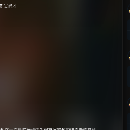
 饰 吴尚才
，却在一次卧底行动中发现高层警政勾结毒枭的铁证。