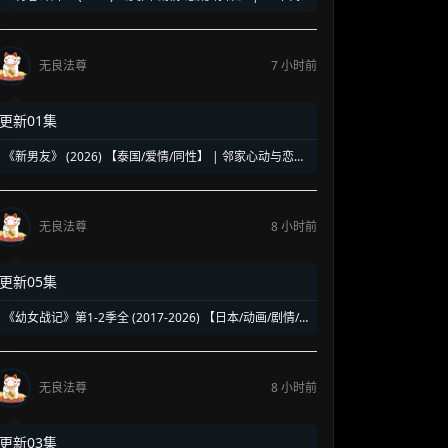
洛杉矶名校青春暗面 | 《美国精神病》作者新作改编
无良法尊
7 小时前
更新01集
《新男友》 (2026) 【泰国/爱情/同性】 | 邻家心动与恋爱
误会 | 纯正泰式校园同性浪漫新剧
无良法尊
8 小时前
更新05集
《幼女战记》第1-2季全 (2017-2026) 【日本/动画/剧情/
奇幻】 | 披着幼女皮的现代社畜怪物 | 硬核军事狂热者的
异世界神作
无良法尊
8 小时前
更新03集