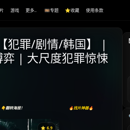
片
游戏
更多..
🎞️专题
⭐️收藏
使用条款
) 【犯罪/剧情/韩国】 |
弈 | 大尺度犯罪惊悚
👇翻转海报！
🔥找片神器🔥
⭐️ 6.9