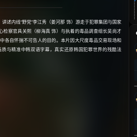
讲述内线“野党”李江秀（姜河那 饰）游走于犯罪集团与国家
心检察官具关熙（柳海真 饰）与执着的毒品调查组长吴尚才
动中各自怀揣不可告人的目的。本片因大尺度毒品交易现场和
清画质与精准中韩双语字幕，真实还原韩国犯罪世界的残酷法