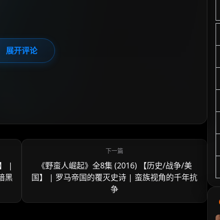
展开评论
】 |
《野蛮人崛起》全8集 (2016) 【历史/战争/美
暗黑
国】 | 罗马帝国的覆灭史诗 | 蛮族视角的千年抗
争