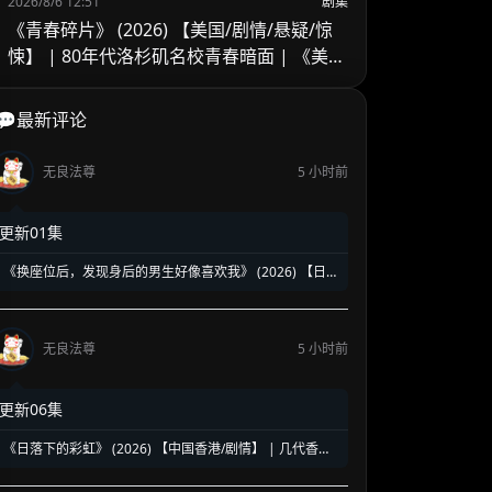
2026/8/6 12:51
剧集
《青春碎片》 (2026) 【美国/剧情/悬疑/惊
悚】 | 80年代洛杉矶名校青春暗面 | 《美国
精神病》作者新作改编
💬最新评论
无良法尊
5 小时前
更新01集
《换座位后，发现身后的男生好像喜欢我》 (2026) 【日
本/爱情/同性】 | 班级焦点大帅哥 x 纯情懵懂男高中生 | 换
座位引发的直球高甜校园BL
无良法尊
5 小时前
更新06集
《日落下的彩虹》 (2026) 【中国香港/剧情】 | 几代香港
人的彩虹邨告别情书 | 触动心灵的温情港式单元群像剧