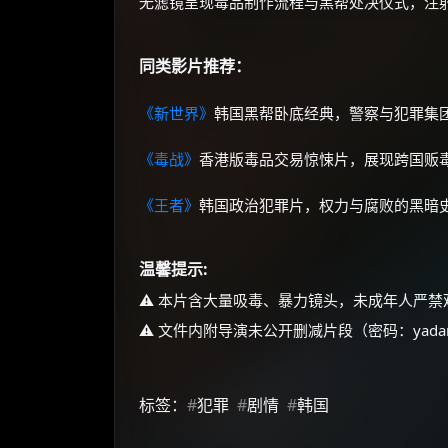
无滤镜呈现毒品制作流程与黑帮处决仪式，注
同类影片推荐：
《新世界》
韩国黑帮卧底经典，警察与犯罪集
《毒战》
香港版毒品交易惊悚片，展现跨国贩
《王者》
韩国政治犯罪片，权力与腐败的黑暗
温馨提示:
⚠️ 本片含大量吸毒、暴力镜头，未成年人严禁
⚠️ 文件内附导演未公开删减片段（密码：yadan
标签：
#
犯罪
#
剧情
#
韩国