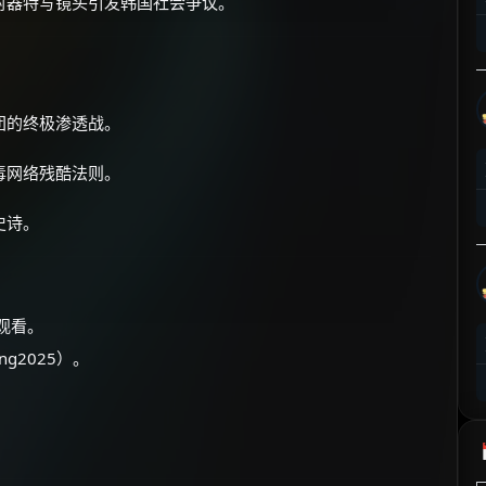
射器特写镜头引发韩国社会争议。
⚡
前往【大淘客】领红包
☕ 海外大侠？通过 Ko-fi 赐茶
团的终极渗透战。
毒网络残酷法则。
史诗。
观看。
g2025）。