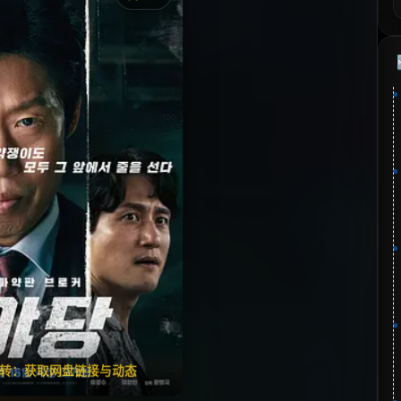
《野党》
藏
⭐
分：6.9 | 🎬 2025年
夸克网盘
🧧️
失效请反馈
翻转：获取网盘链接与动态