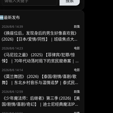
搜索
🆕最新发布
2026/8/6 14:39
剧集
《换座位后，发现身后的男生好像喜欢我》
(2026) 【日本/爱情/同性】 | 班级焦点大帅
哥 x 纯情懵懂男高中生 | 换座位引发的直球
2026/8/6 14:23
电影
高甜校园BL
《马尼拉之最》 (2025) 【菲律宾/犯罪/惊
悚】 | 70年代动荡时局下的贫民窟悬案 | 菲
律宾警匪犯罪新作
2026/8/6 14:14
电影
《莫兰舞团》 (2026) 【泰国/剧情/喜剧/歌
舞】 | 东北乡村音乐与温情追梦 | 泰式民谣
舞台上的兄妹羁绊
2026/8/6 12:59
剧集
《少年魔法师：后继者》第三季 (2026) 【美
国/剧情/喜剧/奇幻】 | 迪士尼经典魔法IP终
章收官 | 贾斯汀与比莉携手拯救家族