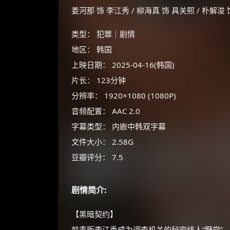
姜河那 饰 李江秀 / 柳海真 饰 具关熙 / 朴解浚
类型： 犯罪｜剧情
地区： 韩国
上映日期： 2025-04-16(韩国)
片长： 123分钟
分辨率： 1920×1080 (1080P)
音频配置： AAC 2.0
字幕类型： 内嵌中韩双字幕
文件大小： 2.58G
豆瓣评分： 7.5
剧情简介:
【黑暗契约】
前毒贩李江秀成为调查机关的秘密线人“野党”