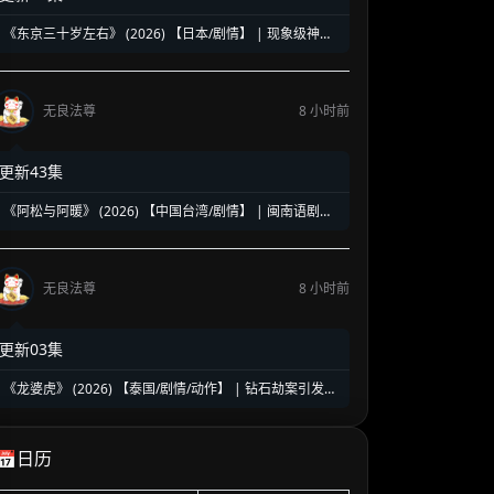
《东京三十岁左右》 (2026) 【日本/剧情】 | 现象级神剧
《三十而已》日版翻拍 | 35岁东京女子图鉴与都市救赎
无良法尊
8 小时前
更新43集
《阿松与阿暖》 (2026) 【中国台湾/剧情】 | 闽南语剧视
帝天后再度携手 | 2026初夏最温情治愈的烟火人间剧
无良法尊
8 小时前
更新03集
《龙婆虎》 (2026) 【泰国/剧情/动作】 | 钻石劫案引发的
清白保卫战 | 泰式硬核动作与悬疑冒险
📅日历