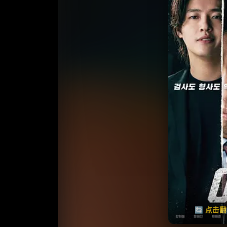
收
⭐️ 评
天天领红包
🔄 点击