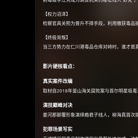
【权力沼泽】
检察官具关熙为晋升不择手段，利用缴获毒品
【终极背叛】
当三方势力在仁川港毒品仓库对峙时，谁才是真
影片硬核看点：
真实案件改编
取材自2018年釜山海关腐败案与首尔明星吸
演技巅峰对决
姜河那颠覆形象演绎瘾君子线人，柳海真首次
犯罪场景写实