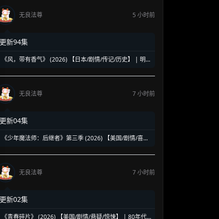
无良法尊
5 小时前
更新94集
《风，带有香气》 (2026) 【日本/剧情/传记/历史】 | 明
治时代的南丁格尔 | 见上爱演绎日本首位专业女护士的觉
醒之路
无良法尊
7 小时前
更新04集
《少年魔法师：后继者》第三季 (2026) 【美国/剧情/喜剧/
奇幻】 | 迪士尼经典魔法IP终章收官 | 贾斯汀与比莉携手
拯救家族
无良法尊
7 小时前
更新02集
《青春碎片》 (2026) 【美国/剧情/悬疑/惊悚】 | 80年代