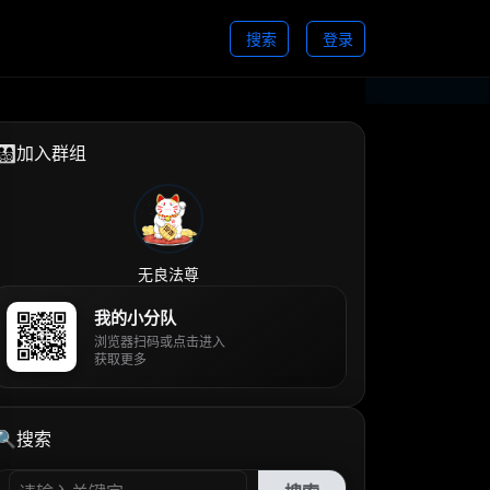
搜索
登录
👨‍👩‍👧‍👦加入群组
无良法尊
我的小分队
浏览器扫码或点击进入
获取更多
🔍搜索