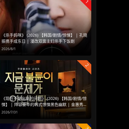
1
《杀手妈咪》 (2026) 【韩国/剧情/惊悚】 | 孔晓
振携手成东日 | 漫改双面主妇杀手下饭剧
2026/8/1
2
《现在不是出轨的问题》 (2026) 【韩国/剧情/惊
悚】 | 阵容豪华的韩式惊悚黑色幽默 | 金惠秀 x
赵汝贞强强联手
2026/7/31
3