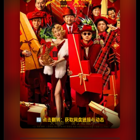
⭐️ 评分：6.4 | 🎬 2022年
夸克网盘
失效请反馈
🧧️
天天领红包
🔄 点击翻转：获取网盘链接与动态