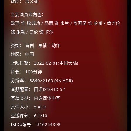
编剧： 邢文雄
主要演员及角色：
魏翔 饰 魏成功 / 马丽 饰 米兰 / 陈明昊 饰 哈维 / 黄才伦
饰 米勒 / 艾伦 饰 卡尔
类型： 喜剧｜剧情｜动作
地区： 中国
上映日期： 2022-02-01(中国大陆)
片长： 109分钟
分辨率： 3840×2160 (4K HDR)
×
🧧 福利领取站
音频配置： 国语DTS-HD 5.1
字幕类型： 内嵌简体中字
☕
文件大小： 5.4GB
豆瓣评分： 6.1/10
朋友们辛苦了 💦
IMDb编号： tt16254308
你需要的各种会员，都可低价购买！