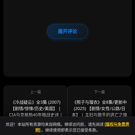
展开评论
《冷战疑云》全3集 (2007)
《照子与瑠衣》全8集/更新中
【剧情/惊悚/历史/美国】 |
(2025) 【剧情/女性/公路/日
CIA与克格勃40年暗战史诗 |
本】 | 主妇与歌手的逃亡之旅
豆瓣9.0高分谍战神作
| 直面中年女性的隐秘伤痛
欢迎！本站所有资源均来自网络。继续访问前，请先阅读
[版权与免责声
明]
。继续使用即表示您已接受条款。