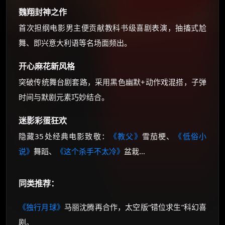
魏翔封神之作
首次担纲电影男主便贡献教科书级喜剧表演，抽搐式尬
舞、即兴意大利语等名场面频出。
开心麻花新风格
突破传统舞台剧套路，采用黑色幽默+动作戏混搭，子弹
时间与默剧元素巧妙结合。
迷影彩蛋狂欢
隐藏35处经典电影致敬：
《教父》
雪茄梗、
《低俗小
说》
舞蹈、
《这个杀手不太冷》
盆栽…
同类推荐：
《独行月球》
马丽沈腾再合作，太空版“错位求生”科幻喜
剧。