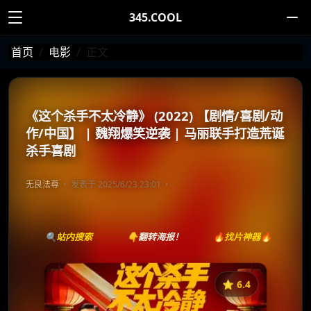
345.COOL
首页
电影
正文
《这个杀手不太冷静》 (2022) 【剧情/喜剧/动
作/中国】 | 魏翔爆笑逆袭 | 马丽联手打造荒诞
杀手喜剧
无良法尊
发表于 2025/6/23 23:01
🔍站内搜索
👇翻转海报！
🔥找片神器🔥
⭐️ 6.4
《
这个杀手不太冷静》
收藏
⭐