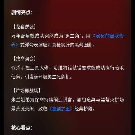
如夸克12个月送14天 最低75元！
价格有浮动，请直接搜索查最低价！
剧情亮点：
还有支付宝现金红包、外卖红包、
【龙套逆袭】
优惠券、活动红包，每日可领。
万年配角魏成功突然成为“男主角”，用
《演员的自我修
养》
式浮夸表演应对真枪实弹的黑帮围剿。
⚡
前往【大淘客】领红包
【致命误会】
☕ 海外大侠？通过 Ko-fi 赐茶
假杀手撞上真大佬，哈维将错就错要求魏成功执行暗杀
任务，引发连环爆笑生死危机。
【片场即战场】
米兰姐弟为保命持续编造谎言，剧组道具与黑帮火拼场
景荒诞交织，致敬
《喜剧之王》
经典桥段。
核心看点：