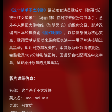
《这个杀手不太冷静》
讲述龙套演员魏成功（魏翔 饰）
被当红女星米兰（马丽 饰）临时拉来假扮冷血杀手，意
外卷入黑帮大佬哈维（陈明昊 饰）的致命交易。影片改
编自日本经典喜剧
《魔幻时刻》
，以错位身份为核心笑
点，魏翔贡献从影以来最癫狂表演——用浮夸演技骗过
真黑帮，却让局势越发失控。本资源为4K超清修复版，
完整收录109分钟影院正片，国语配音搭配精准中文字
幕，呈现原汁原味的荒诞幽默。
影片详细信息：
名称： 这个杀手不太冷静
英文名： Too Cool To Kill
导演： 邢文雄