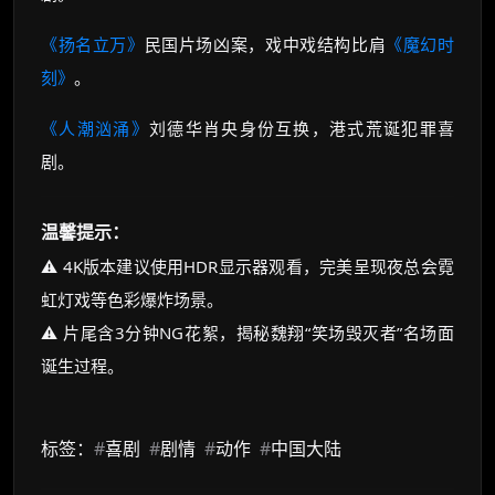
《扬名立万》
民国片场凶案，戏中戏结构比肩
《魔幻时
刻》
。
《人潮汹涌》
刘德华肖央身份互换，港式荒诞犯罪喜
剧。
温馨提示：
⚠️ 4K版本建议使用HDR显示器观看，完美呈现夜总会霓
虹灯戏等色彩爆炸场景。
⚠️ 片尾含3分钟NG花絮，揭秘魏翔“笑场毁灭者”名场面
诞生过程。
标签：
#
喜剧
#
剧情
#
动作
#
中国大陆