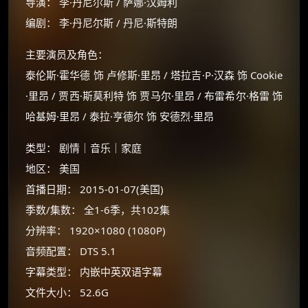
导演： 李·丹尼尔斯 / 萨娜·汉姆利
编剧： 李·丹尼尔斯 / 丹尼·斯特朗
主要演员及角色：
泰伦斯·霍华德 饰 卢修斯·里昂 / 塔拉吉·P·汉森 饰 Cookie
·里昂 / 贾西·斯莫利特 饰 贾马尔·里昂 / 布雷希尔·格雷 饰
哈基姆·里昂 / 泰拉·亨德尔 饰 安德烈·里昂
类型： 剧情｜音乐｜家庭
地区： 美国
首播日期： 2015-01-07(美国)
×
🧧 福利领取站
季数/集数： 全1-6季，共102集
分辨率： 1920×1080 (1080P)
☕
音频配置： DTS 5.1
字幕类型： 内嵌中英双语字幕
朋友们辛苦了 💦
文件大小： 52.6G
你需要的各种会员，都可低价购买！