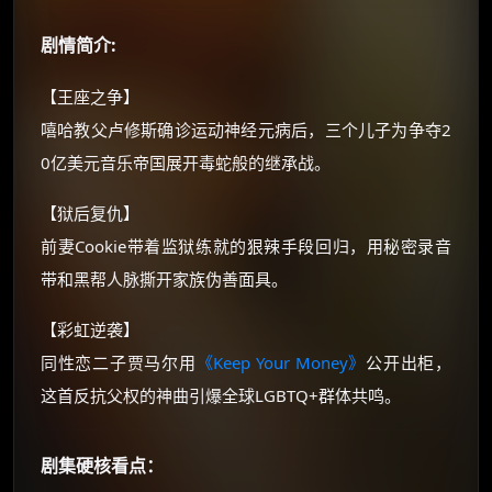
如夸克12个月送14天 最低75元！
价格有浮动，请直接搜索查最低价！
剧情简介:
还有支付宝现金红包、外卖红包、
【王座之争】
优惠券、活动红包，每日可领。
嘻哈教父卢修斯确诊运动神经元病后，三个儿子为争夺2
0亿美元音乐帝国展开毒蛇般的继承战。
⚡
前往【大淘客】领红包
【狱后复仇】
☕ 海外大侠？通过 Ko-fi 赐茶
前妻Cookie带着监狱练就的狠辣手段回归，用秘密录音
带和黑帮人脉撕开家族伪善面具。
【彩虹逆袭】
同性恋二子贾马尔用
《Keep Your Money》
公开出柜，
这首反抗父权的神曲引爆全球LGBTQ+群体共鸣。
剧集硬核看点：