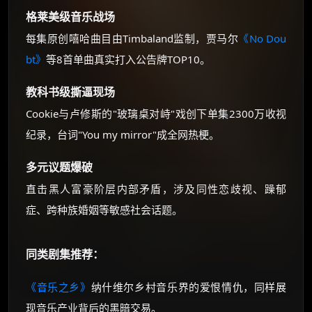
格莱美级音乐战场
每集原创嘻哈曲目由Timbaland监制，贾马尔
《No Dou
bt》
等8首单曲真实打入公告牌TOP10。
教科书级撕逼现场
Cookie与卢修斯的"玻璃桌对峙"戏创下单集2300万收视
纪录，台词"You my mirror"成全网热梗。
多元议题爆破
直击黑人富豪阶层内部矛盾，涉及同性恋歧视、躁郁
症、跨种族婚姻等敏感社会话题。
同类剧集推荐：
《音乐之乡》
纳什维尔乡村音乐界的爱恨情仇，同样展
现音乐产业背后的黑暗交易。