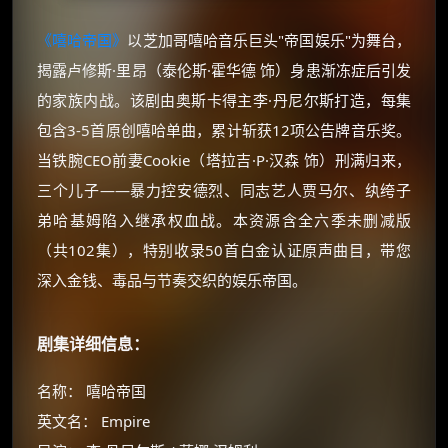
《嘻哈帝国》
以芝加哥嘻哈音乐巨头"帝国娱乐"为舞台，
揭露卢修斯·里昂（泰伦斯·霍华德 饰）身患渐冻症后引发
的家族内战。该剧由奥斯卡得主李·丹尼尔斯打造，每集
包含3-5首原创嘻哈单曲，累计斩获12项公告牌音乐奖。
当铁腕CEO前妻Cookie（塔拉吉·P·汉森 饰）刑满归来，
三个儿子——暴力控安德烈、同志艺人贾马尔、纨绔子
弟哈基姆陷入继承权血战。本资源含全六季未删减版
（共102集），特别收录50首白金认证原声曲目，带您
深入金钱、毒品与节奏交织的娱乐帝国。
剧集详细信息：
名称： 嘻哈帝国
英文名： Empire