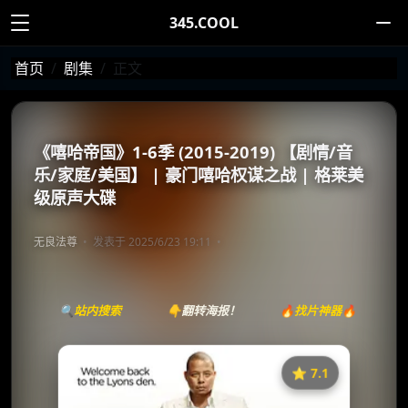
345.COOL
首页
剧集
正文
《嘻哈帝国》1-6季 (2015-2019) 【剧情/音
乐/家庭/美国】 | 豪门嘻哈权谋之战 | 格莱美
级原声大碟
无良法尊
发表于 2025/6/23 19:11
🔍站内搜索
👇翻转海报！
🔥找片神器🔥
⭐️ 7.1
《嘻哈帝国》
收藏
⭐