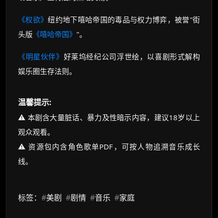
《权欲》
纽约地下嘻哈帝国的毒品与权力博弈，被誉"街
头版
《嘻哈帝国》
"。
《明星伙伴》
好莱坞经纪公司浮世绘，以喜剧形式解构
娱乐圈生存法则。
温馨提示:
⚠️ 本剧含大量脏话、暴力及性暗示内容，建议18岁以上
观众观看。
⚠️ 资源包内含角色歌单PDF，可按人物追溯音乐成长
线。
标签：
#
美剧
#
剧情
#
音乐
#
家庭