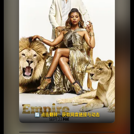
⭐️ 评分：7.1 | 🎬 2015年
✅ 已完结
夸克网盘
🧧️
天天领红包
失效请反馈
🔄 点击翻转：获取网盘链接与动态