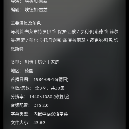
导演： 埃德加·雷兹
编剧： 埃德加·雷兹
主要演员及角色：
马利茨·布莱布特罗伊 饰 保罗·西蒙 / 亨利·阿诺德 饰 赫尔
曼·西蒙 / 莎尔卡·托马谢克 饰 克拉丽瑟 / 迈克尔·科恩 饰
恩斯特
类型： 剧情｜历史｜家庭
地区： 德国
首播日期： 1984-09-16(德国)
×
🧧 福利领取站
季数/集数： 全3季，共30集
分辨率： 1440×1080 (修复版)
☕
音频配置： DTS 2.0
字幕类型： 内嵌中德双语字幕
朋友们辛苦了 💦
文件大小： 43.6G
你需要的各种会员，都可低价购买！