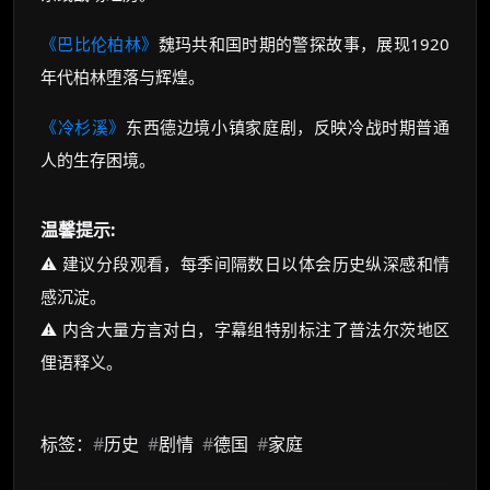
《巴比伦柏林》
魏玛共和国时期的警探故事，展现1920
年代柏林堕落与辉煌。
《冷杉溪》
东西德边境小镇家庭剧，反映冷战时期普通
人的生存困境。
温馨提示:
⚠️ 建议分段观看，每季间隔数日以体会历史纵深感和情
感沉淀。
⚠️ 内含大量方言对白，字幕组特别标注了普法尔茨地区
俚语释义。
标签：
#
历史
#
剧情
#
德国
#
家庭