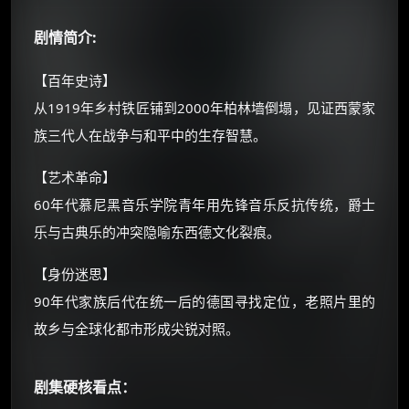
如夸克12个月送14天 最低75元！
价格有浮动，请直接搜索查最低价！
剧情简介:
还有支付宝现金红包、外卖红包、
【百年史诗】
优惠券、活动红包，每日可领。
从1919年乡村铁匠铺到2000年柏林墙倒塌，见证西蒙家
族三代人在战争与和平中的生存智慧。
⚡
前往【大淘客】领红包
【艺术革命】
☕ 海外大侠？通过 Ko-fi 赐茶
60年代慕尼黑音乐学院青年用先锋音乐反抗传统，爵士
乐与古典乐的冲突隐喻东西德文化裂痕。
【身份迷思】
90年代家族后代在统一后的德国寻找定位，老照片里的
故乡与全球化都市形成尖锐对照。
剧集硬核看点：