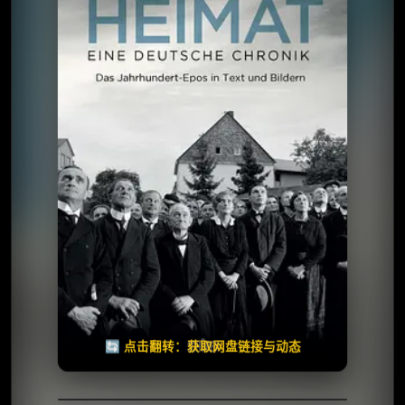
⭐️ 评分：8.0 | 🎬 1984年
✅ 已完结
夸克网盘
🧧️
天天领红包
失效请反馈
🔄 点击翻转：获取网盘链接与动态