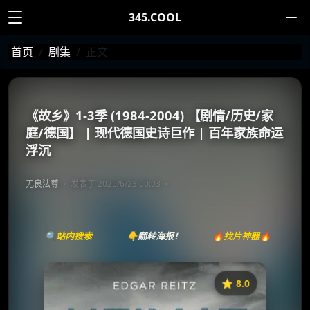
345.COOL
首页
剧集
正文
《故乡》1-3季 (1984-2004) 【剧情/历史/家
庭/德国】 | 现代德国史诗巨作 | 百年家族命运
浮沉
无良法尊
发表于 2025/6/23 00:03
🔍站内搜索
👇翻转海报！
🔥找片神器🔥
⭐️ 8.0
《故乡》
收藏
⭐