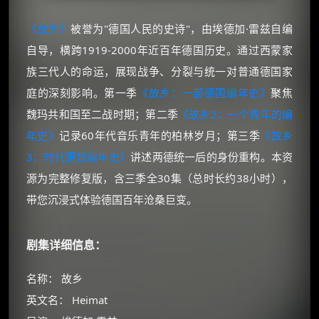
《故乡》
被誉为"德国人民的史诗"，由埃德加·雷兹自编
自导，横跨1919-2000年近百年德国历史。通过西蒙家
族三代人的命运，展现战争、分裂与统一对普通德国家
庭的深刻影响。第一季
《故乡：一部德国编年史》
聚焦
魏玛共和国至二战时期；第二季
《故乡2：一个青年的编
年史》
记录60年代音乐青年的柏林岁月；第三季
《故乡
3：时代更替编年史》
讲述两德统一后的身份重构。本资
源为完整修复版，含三季全30集（总时长约38小时），
带您沉浸式体验德国百年沧桑巨变。
剧集详细信息：
名称： 故乡
英文名： Heimat