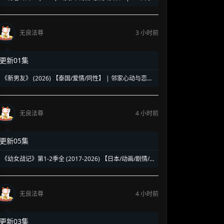
洛杉矶名校青春暗面 | 《美国精神病》作者新作改编
无良法尊
3 小时前
更新01集
《新男友》 (2026) 【泰国/爱情/同性】 | 邻家心动与恋爱
误会 | 纯正泰式校园同性浪漫新剧
无良法尊
4 小时前
更新05集
《幼女战记》第1-2季全 (2017-2026) 【日本/动画/剧情/
奇幻】 | 披着幼女皮的现代社畜怪物 | 硬核军事狂热者的
异世界神作
无良法尊
4 小时前
更新03集