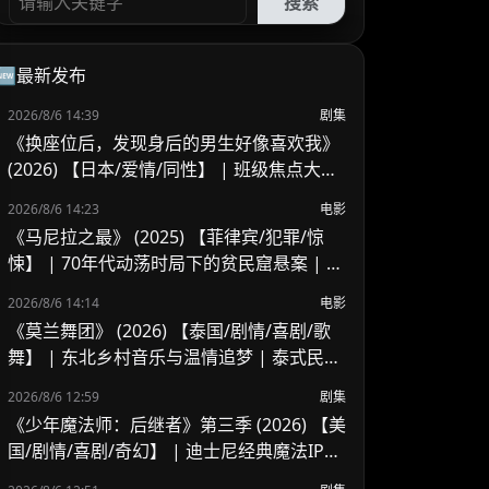
搜索
🆕最新发布
2026/8/6 14:39
剧集
《换座位后，发现身后的男生好像喜欢我》
(2026) 【日本/爱情/同性】 | 班级焦点大帅
哥 x 纯情懵懂男高中生 | 换座位引发的直球
2026/8/6 14:23
电影
高甜校园BL
《马尼拉之最》 (2025) 【菲律宾/犯罪/惊
悚】 | 70年代动荡时局下的贫民窟悬案 | 菲
律宾警匪犯罪新作
2026/8/6 14:14
电影
《莫兰舞团》 (2026) 【泰国/剧情/喜剧/歌
舞】 | 东北乡村音乐与温情追梦 | 泰式民谣
舞台上的兄妹羁绊
2026/8/6 12:59
剧集
《少年魔法师：后继者》第三季 (2026) 【美
国/剧情/喜剧/奇幻】 | 迪士尼经典魔法IP终
章收官 | 贾斯汀与比莉携手拯救家族