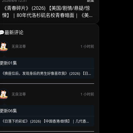
2026/8/6 12:51
剧集
《青春碎片》 (2026) 【美国/剧情/悬疑/惊
悚】 | 80年代洛杉矶名校青春暗面 | 《美国
精神病》作者新作改编
💬最新评论
无良法尊
1 小时前
更新01集
《换座位后，发现身后的男生好像喜欢我》 (2026) 【日
本/爱情/同性】 | 班级焦点大帅哥 x 纯情懵懂男高中生 | 换
座位引发的直球高甜校园BL
无良法尊
1 小时前
更新06集
《日落下的彩虹》 (2026) 【中国香港/剧情】 | 几代香港
人的彩虹邨告别情书 | 触动心灵的温情港式单元群像剧