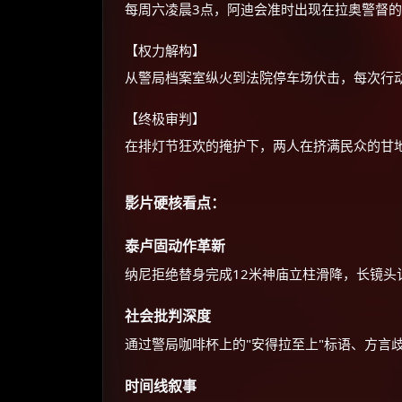
每周六凌晨3点，阿迪会准时出现在拉奥警督的
【权力解构】
从警局档案室纵火到法院停车场伏击，每次行
【终极审判】
在排灯节狂欢的掩护下，两人在挤满民众的甘
影片硬核看点：
泰卢固动作革新
纳尼拒绝替身完成12米神庙立柱滑降，长镜头
社会批判深度
通过警局咖啡杯上的"安得拉至上"标语、方言
时间线叙事