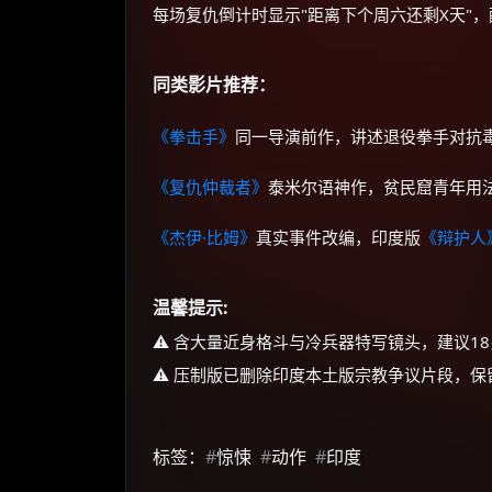
每场复仇倒计时显示"距离下个周六还剩X天"
同类影片推荐：
《拳击手》
同一导演前作，讲述退役拳手对抗
《复仇仲裁者》
泰米尔语神作，贫民窟青年用
《杰伊·比姆》
真实事件改编，印度版
《辩护人
温馨提示:
⚠️ 含大量近身格斗与冷兵器特写镜头，建议1
⚠️ 压制版已删除印度本土版宗教争议片段，
标签：
#
惊悚
#
动作
#
印度