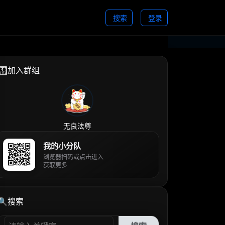
搜索
登录
👨‍👩‍👧‍👦加入群组
无良法尊
我的小分队
浏览器扫码或点击进入
获取更多
🔍搜索