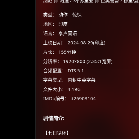
纳尼 饰 阿迪 / S·J·苏里亚 饰 拉奥警督 / 穆里
类型： 动作｜惊悚
地区： 印度
语言： 泰卢固语
上映日期： 2024-08-29(印度)
片长： 155分钟
分辨率： 1920×800 (2.35:1宽屏)
音频配置： DTS 5.1
字幕类型： 内封中英字幕
文件大小： 4.19G
IMDb编号： tt26903104
剧情简介:
【七日循环】