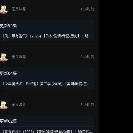
无良法尊
1 小时前
更新94集
《风，带有香气》 (2026) 【日本/剧情/传记/历史】 | 明
治时代的南丁格尔 | 见上爱演绎日本首位专业女护士的觉
醒之路
无良法尊
3 小时前
更新04集
《少年魔法师：后继者》第三季 (2026) 【美国/剧情/喜剧/
奇幻】 | 迪士尼经典魔法IP终章收官 | 贾斯汀与比莉携手
拯救家族
无良法尊
3 小时前
更新02集
《青春碎片》 (2026) 【美国/剧情/悬疑/惊悚】 | 80年代