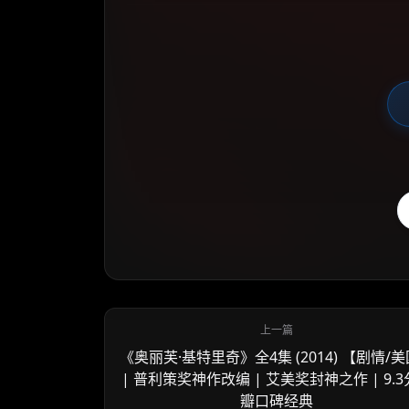
《奥丽芙·基特里奇》全4集 (2014) 【剧情/
| 普利策奖神作改编 | 艾美奖封神之作 | 9.
瓣口碑经典