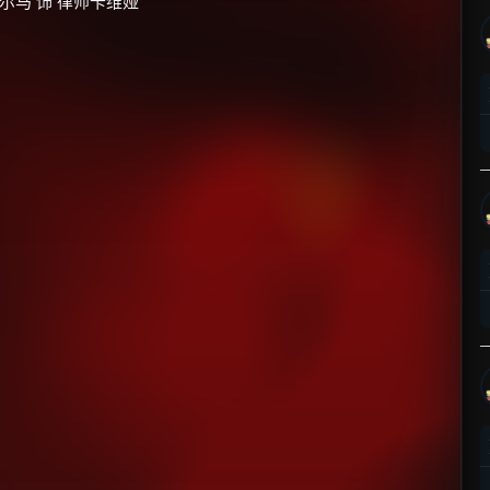
·夏尔马 饰 律师卡维娅