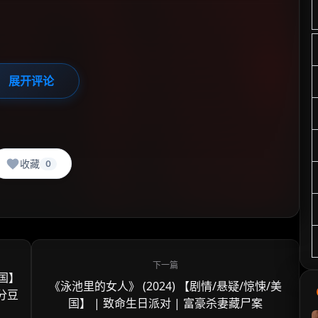
展开评论
收藏
0
美国】
《泳池里的女人》 (2024) 【剧情/悬疑/惊悚/美
3分豆
国】 | 致命生日派对 | 富豪杀妻藏尸案