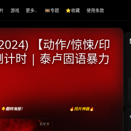
片
游戏
更多..
🎞️专题
⭐️收藏
使用条款
024) 【动作/惊悚/印
倒计时 | 泰卢固语暴力
👇翻转海报！
🔥找片神器🔥