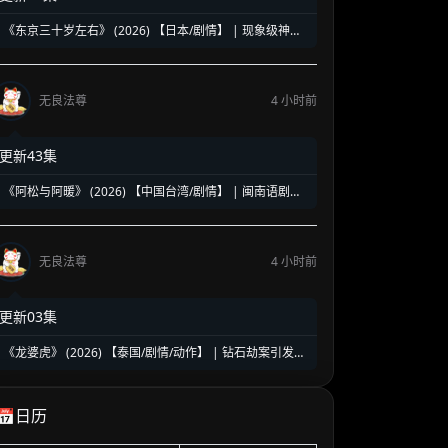
《东京三十岁左右》 (2026) 【日本/剧情】 | 现象级神剧
《三十而已》日版翻拍 | 35岁东京女子图鉴与都市救赎
无良法尊
4 小时前
更新43集
《阿松与阿暖》 (2026) 【中国台湾/剧情】 | 闽南语剧视
帝天后再度携手 | 2026初夏最温情治愈的烟火人间剧
无良法尊
4 小时前
更新03集
《龙婆虎》 (2026) 【泰国/剧情/动作】 | 钻石劫案引发的
清白保卫战 | 泰式硬核动作与悬疑冒险
📅日历