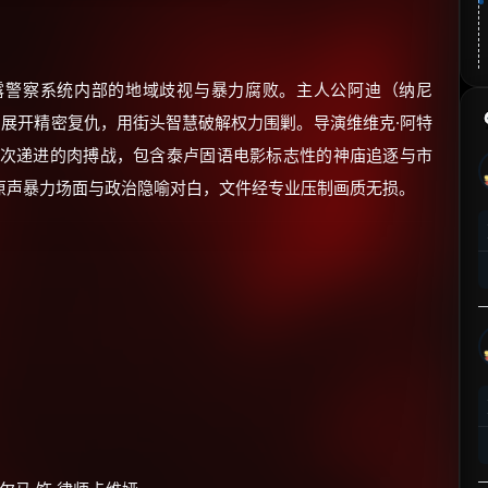
露警察系统内部的地域歧视与暴力腐败。主人公阿迪（纳尼
饰）展开精密复仇，用街头智慧破解权力围剿。导演维维克·阿特
层次递进的肉搏战，包含泰卢固语电影标志性的神庙追逐与市
原声暴力场面与政治隐喻对白，文件经专业压制画质无损。