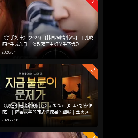
1
《杀手妈咪》 (2026) 【韩国/剧情/惊悚】 | 孔晓
振携手成东日 | 漫改双面主妇杀手下饭剧
2026/8/1
2
《现在不是出轨的问题》 (2026) 【韩国/剧情/惊
悚】 | 阵容豪华的韩式惊悚黑色幽默 | 金惠秀 x
赵汝贞强强联手
2026/7/31
3