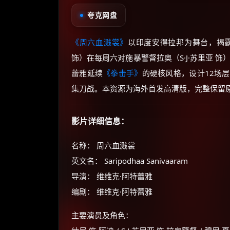
夸克网盘
《周六血溅裳》
以印度安得拉邦为舞台，揭
饰）在每周六对施暴警督拉奥（S·J·苏里亚 
蕾雅延续
《拳击手》
的硬核风格，设计12场
集刀战。本资源为海外首发高清版，完整保留
影片详细信息：
名称： 周六血溅裳
英文名： Saripodhaa Sanivaaram
导演： 维维克·阿特蕾雅
编剧： 维维克·阿特蕾雅
主要演员及角色：