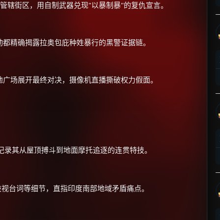
管辖街区，用自制武器兑现"以暴制暴"的复仇宣言。
动都精确揭露拉奥包庇种姓暴行的黑警证据链。
×
地广场展开最终对决，摄像机直播撕破权力假面。
🧧 福利领取站
☕
朋友们辛苦了 💦
记录其从屋顶搏斗到地面摩托追逐的连贯特技。
你需要的各种会员，都可低价购买！
如夸克12个月送14天 最低75元！
价格有浮动，请直接搜索查最低价！
歧视台词等细节，直指印度南部地域矛盾痛点。
还有支付宝现金红包、外卖红包、
优惠券、活动红包，每日可领。