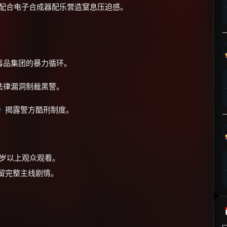
，配合电子合成器配乐营造窒息压迫感。
⚡
前往【大淘客】领红包
☕ 海外大侠？通过 Ko-fi 赐茶
毒品集团的暴力循环。
法律漏洞制裁黑警。
》
揭露警方酷刑制度。
8岁以上观众观看。
保留完整主线剧情。