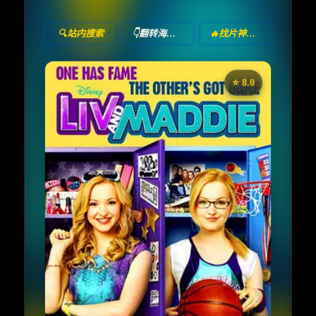
🔍站内搜索
👇翻转海报！
🔥找片神器🔥
⭐️ 8.0
《丽芙和玛蒂》
收藏
⭐
⭐️ 评分：8.0 | 🎬 2013年
✅ 已完结
夸克网盘