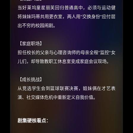
价格有浮动，请直接搜索查最低价！
当好莱坞童星丽芙回归普通高中，必须与运动健
还有支付宝现金红包、外卖红包、
将妹妹玛蒂共用更衣室，两人用"交换身份"应付层
优惠券、活动红包，每日可领。
出不穷的校园闹剧。
⚡
前往【大淘客】领红包
【家庭职场】
担任校长的父亲与心理咨询师的母亲全程"监控"女
☕ 海外大侠？通过 Ko-fi 赐茶
儿们，却导致教职工休息室变成家庭会议现场。
【成长挑战】
从竞选学生会到篮球联赛决赛，姐妹俩在才艺表
演、社交媒体危机中重新定义自我价值。
剧集硬核看点：