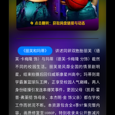
🧧️
失效请反馈
天天领红包
🔄 点击翻转：获取网盘链接与动态
《丽芙和玛蒂》
讲述同卵双胞胎丽芙（德
芙·卡梅隆 饰）与玛蒂（德芙·卡梅隆 分饰）截然
不同的校园生活。丽芙是风靡全国的情景剧明
星，结束拍摄后回归威斯康星州高中；玛蒂则是
学霸兼篮球队王牌，正享受校园人气巅峰。两人
身份碰撞引发连串爆笑事件，更因父母（凯莉·霍
普·弗莱彻 饰母亲、本杰明·金 饰父亲）都在学校
工作而状况不断。本资源包含全4季97集完整内
容，画质修复至1080P，特别收录未公开删减片