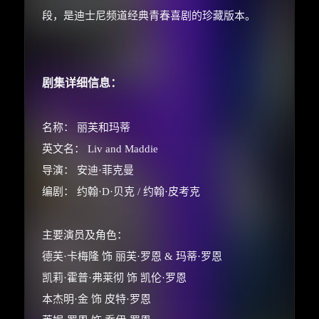
段，是迪士尼频道经典青春喜剧的珍藏版本。
剧集详细信息：
名称： 丽芙和玛蒂
英文名： Liv and Maddie
导演： 安迪·菲克曼
编剧： 约翰·D·贝克 / 约翰·皮考克
主要演员及角色：
德芙·卡梅隆 饰 丽芙·罗恩 & 玛蒂·罗恩
凯莉·霍普·弗莱彻 饰 凯伦·罗恩
本杰明·金 饰 皮特·罗恩