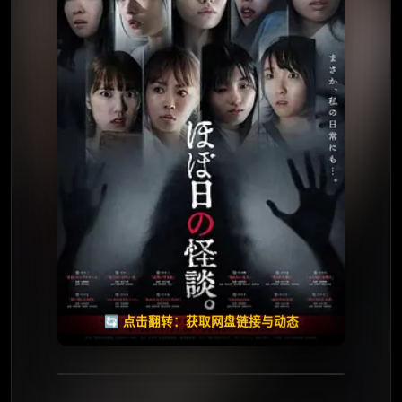
✅ 已完结
夸克网盘
🧧️
天天领红包
失效请反馈
🔄 点击翻转：获取网盘链接与动态