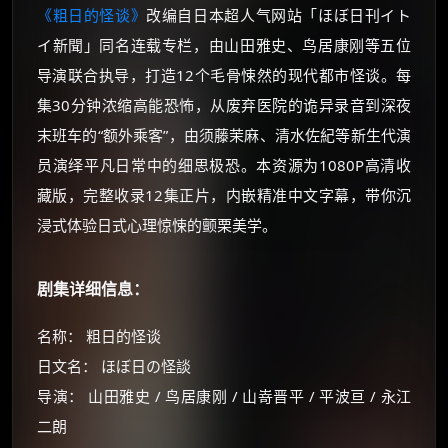
《粗日的怪谈》
改编自日本超人气网站「ほぼ日刊イト
イ新聞」同名连载专栏，由山田雅史、鸟居康刚等五位
导演联合执导，打造12个毛骨悚然的现代都市怪谈。每
集30分钟浓缩高能恐怖，从废弃医院的诡异录音到深夜
末班车的“额外乘客”，由须藤茉麻、清水佐紀等新生代演
员演绎平凡日常中的细思极恐。本资源为1080P高清收
藏版，完整收录12集正片，内嵌精准中文字幕，带你沉
浸式体验日式心理惊悚的颤栗美学。
剧集详细信息：
名称： 粗日的怪谈
日文名： ほぼ日の怪談
导演： 山田雅史 / 鸟居康刚 / 山嵜晋平 / 平波亘 / 永江
二朗