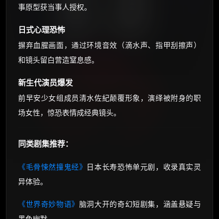
事原型获当事人授权。
日式心理恐怖
摒弃血腥画面，通过环境音效（滴水声、指甲刮擦声）
和镜头留白营造窒息感。
新生代演员爆发
前早安少女组成员清水佐紀颠覆形象，演绎被附身的职
场女性，惊恐表情成经典镜头。
同类剧集推荐：
《毛骨悚然撞鬼经》
日本长寿恐怖单元剧，收录真实灵
异体验。
《世界奇妙物语》
脑洞大开的奇幻短剧集，涵盖悬疑与
黑色幽默。