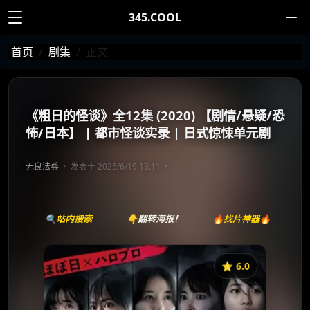
345.COOL
首页
剧集
正文
《粗日的怪谈》全12集 (2020) 【剧情/悬疑/恐
怖/日本】 | 都市怪谈实录 | 日式惊悚单元剧
无良法尊
发表于 2025/6/19 13:11
🔍站内搜索
👇翻转海报！
🔥找片神器🔥
⭐️ 6.0
《粗日的怪谈》
收藏
⭐
⭐️ 评分：6.0 | 🎬 2020年