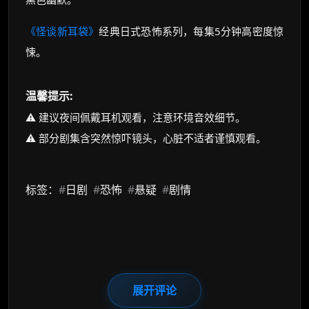
《怪谈新耳袋》
经典日式恐怖系列，每集5分钟高密度惊
悚。
温馨提示:
⚠️ 建议夜间佩戴耳机观看，注意环境音效细节。
⚠️ 部分剧集含突然惊吓镜头，心脏不适者谨慎观看。
标签：
#
日剧
#
恐怖
#
悬疑
#
剧情
展开评论