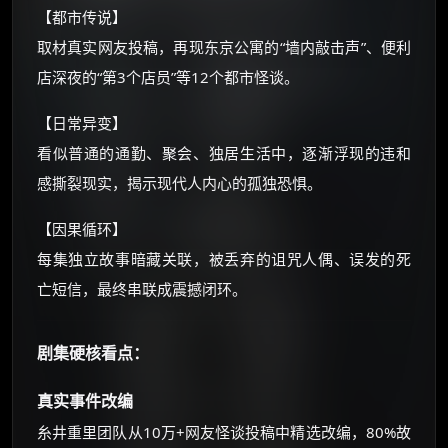
还有支付宝现金红包、外卖红包、
【都市传说】
优惠券、活动红包，每日可领。
取材真实网友投稿，再现东京公寓的“墙内敲击声”、便利
店深夜的“第3个店员”等12个都市怪谈。
⚡
前往【大淘客】领红包
【日常异变】
☕ 海外大侠？通过 Ko-fi 赐茶
看似普通的通勤、聚会、独居生活中，逐渐浮现的违和
感撕裂现实，揭示现代人内心的孤独恐惧。
【因果循环】
每集独立故事暗藏关联，被丢弃的诅咒人偶、误发的死
亡短信，最终串联成震撼闭环。
剧集硬核看点：
真实事件改编
糸井重里团队从10万+网友怪谈投稿中精选改编，80%故