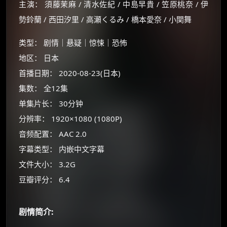
主演： 須藤茉麻 / 清水佐紀 / 中島早貴 / 笠原桃奈 / 伊
勢鈴蘭 / 西田汐里 / 高瀬くるみ / 橋本愛奈 / 小関舞
类型： 剧情｜悬疑｜惊悚｜恐怖
地区： 日本
首播日期： 2020-08-23(日本)
集数： 全12集
单集片长： 30分钟
×
🧧 福利领取站
分辨率： 1920×1080 (1080P)
音频配置： AAC 2.0
☕
字幕类型： 内嵌中文字幕
文件大小： 3.2G
朋友们辛苦了 💦
豆瓣评分： 6.4
你需要的各种会员，都可低价购买！
如夸克12个月送14天 最低75元！
剧情简介:
价格有浮动，请直接搜索查最低价！