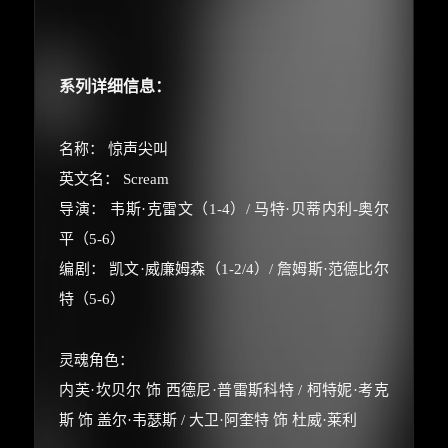
系列详细信息：
名称： 惊声尖叫
英文名： Scream
导演： 韦斯·克雷文（1-4）/ 马特·贝蒂内利-奥尔
平（5-6）
编剧： 凯文·威廉姆森（1-2/4）/ 詹姆斯·范德比尔
特（5-6）
灵魂角色：
内芙·坎贝尔 饰 西德尼·普雷斯科特 / 柯特妮·考克
斯 饰 盖尔·韦瑟斯 / 大卫·阿奎特 饰 杜威·莱利