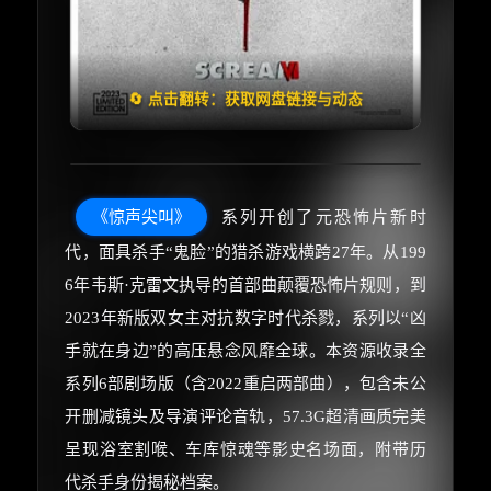
🧧️
失效请反馈
天天领红包
🔄 点击翻转：获取网盘链接与动态
《惊声尖叫》
系列开创了元恐怖片新时
代，面具杀手“鬼脸”的猎杀游戏横跨27年。从199
6年韦斯·克雷文执导的首部曲颠覆恐怖片规则，到
2023年新版双女主对抗数字时代杀戮，系列以“凶
手就在身边”的高压悬念风靡全球。本资源收录全
系列6部剧场版（含2022重启两部曲），包含未公
开删减镜头及导演评论音轨，57.3G超清画质完美
呈现浴室割喉、车库惊魂等影史名场面，附带历
代杀手身份揭秘档案。