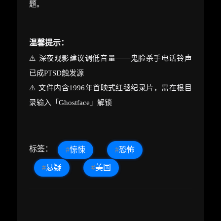
题。
温馨提示：
⚠️ 深夜观影建议调低音量——鬼脸杀手电话铃声
已成PTSD触发源
⚠️ 文件内含1996年首映式红毯纪录片，需在根目
录输入「Ghostface」解锁
标签：
#
惊悚
#
恐怖
#
悬疑
#
美国