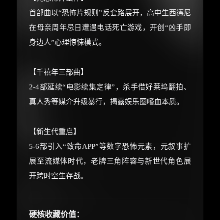
朋友们辛苦了 💦
首部曲以“恐怖片规则”反套路展开，高中生西德尼
你需要的各种会员，都可低价购买！
在母亲周年忌日遭遇电话死亡游戏，开创“凶手即
如夸克12个月送14天 最低75元！
身边人”心理惊悚模式。
价格有浮动，请直接搜索查最低价！
还有支付宝现金红包、外卖红包、
【千禧年三部曲】
优惠券、活动红包，每日可领。
2-4部延续“电影续集定律”，杀手借好莱坞翻拍、
⚡
前往【大淘客】领红包
真人秀等媒介升级暴行，揭露娱乐圈嗜血本质。
☕ 海外大侠？通过 Ko-fi 赐茶
【新生代重启】
5-6部引入“致命APP”等数字恐怖元素，元叙事扩
展至流媒体时代，老牌三角阵容与新世代角色展
开跨时空生存战。
硬核收藏价值：