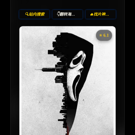
🔍站内搜索
👇翻转海报！
🔥找片神器🔥
⭐️ 6.1
《惊声尖叫》
收藏
⭐
⭐️ 评分：6.1 | 🎬 2026年
夸克网盘