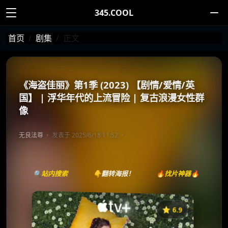
345.COOL
首页
剧集
正文
《海盗佳丽》第1季 (2023) 【剧情/爱情/英
国】 | 浮华年代的上流冒险 | 复古浪漫女性群
像
无良法尊
发表于 2025/6/18 11:52
🔍站内搜索
👇翻转海报！
🔥找片神器🔥
⭐️ 6.9
《海盗佳丽》
收藏
⭐