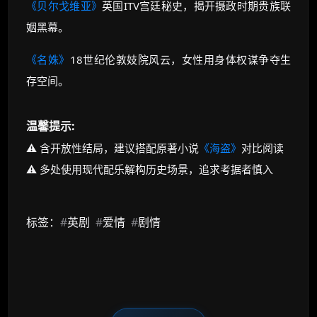
《贝尔戈维亚》
英国ITV宫廷秘史，揭开摄政时期贵族联
姻黑幕。
《名姝》
18世纪伦敦妓院风云，女性用身体权谋争夺生
存空间。
温馨提示:
⚠️ 含开放性结局，建议搭配原著小说
《海盗》
对比阅读
⚠️ 多处使用现代配乐解构历史场景，追求考据者慎入
标签：
#
英剧
#
爱情
#
剧情