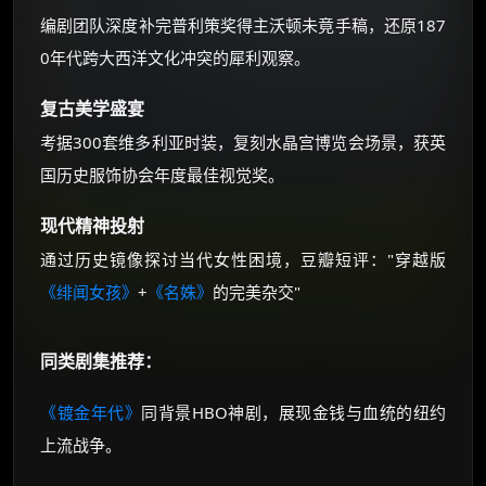
编剧团队深度补完普利策奖得主沃顿未竟手稿，还原187
0年代跨大西洋文化冲突的犀利观察。
复古美学盛宴
考据300套维多利亚时装，复刻水晶宫博览会场景，获英
国历史服饰协会年度最佳视觉奖。
现代精神投射
通过历史镜像探讨当代女性困境，豆瓣短评："穿越版
《绯闻女孩》
+
《名姝》
的完美杂交"
同类剧集推荐：
《镀金年代》
同背景HBO神剧，展现金钱与血统的纽约
上流战争。