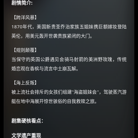
剧情简介:
还有支付宝现金红包、外卖红包、
优惠券、活动红包，每日可领。
【跨洋风暴】
1870年代，美国新贵圣乔治家族五姐妹携巨额嫁妆登陆
⚡
前往【大淘客】领红包
英伦，用美元轰开世袭贵族紧闭的大门。
【规则颠覆】
☕ 海外大侠？通过 Ko-fi 赐茶
当保守的英国公爵遇见会骑马射箭的美洲野玫瑰，传统
婚恋观在香槟与流言中土崩瓦解。
【海上反叛】
被上流社会排斥的女孩们组建"海盗姐妹会"，驾驶蒸汽游
艇在地中海展开惊世骇俗的自我救赎之旅。
剧集硬核看点：
文学遗产重现