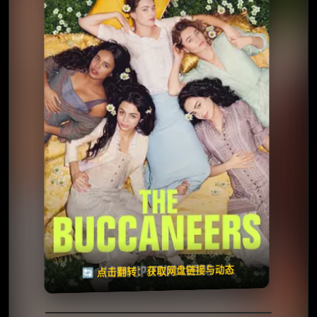
⭐️ 评分：6.9 | 🎬 2023年
📺 连载中
夸克网盘
🧧️
天天领红包
失效请反馈
🔄 点击翻转：获取网盘链接与动态