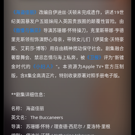
《海盗佳丽》
改编自伊迪丝·沃顿未完成遗作，讲述19世
纪美国暴发户五姐妹闯入英国贵族圈的颠覆性冒险。由
《傲慢与偏见》
导演苏珊娜·怀特操刀，克里斯蒂娜·亨德
里克斯领衔饰演野心母亲，带领女儿们（伊莫金·沃特豪
斯、艾莉莎·博等）用自由精神搅动保守社会。剧集融合
奢靡舞会、禁忌恋情与海上私奔，被
《卫报》
评为"新镀
金时代的
《小妇人》
"。本资源为Apple TV+官方压制
版，含8集全高清正片，特别收录原著对照手册电子版。
**剧集详细信息：
名称： 海盗佳丽
英文名： The Buccaneers
导演： 苏珊娜·怀特 / 理查德·西尼尔 / 夏洛特·里根