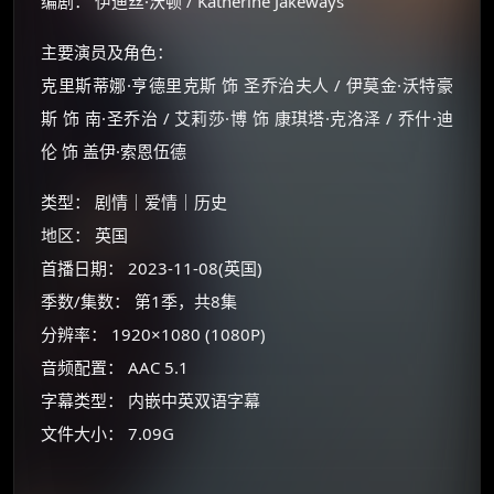
编剧： 伊迪丝·沃顿 / Katherine Jakeways
主要演员及角色：
克里斯蒂娜·亨德里克斯 饰 圣乔治夫人 / 伊莫金·沃特豪
斯 饰 南·圣乔治 / 艾莉莎·博 饰 康琪塔·克洛泽 / 乔什·迪
伦 饰 盖伊·索恩伍德
类型： 剧情｜爱情｜历史
地区： 英国
首播日期： 2023-11-08(英国)
×
🧧 福利领取站
季数/集数： 第1季，共8集
☕
分辨率： 1920×1080 (1080P)
音频配置： AAC 5.1
字幕类型： 内嵌中英双语字幕
朋友们辛苦了 💦
文件大小： 7.09G
你需要的各种会员，都可低价购买！
如夸克12个月送14天 最低75元！
价格有浮动，请直接搜索查最低价！