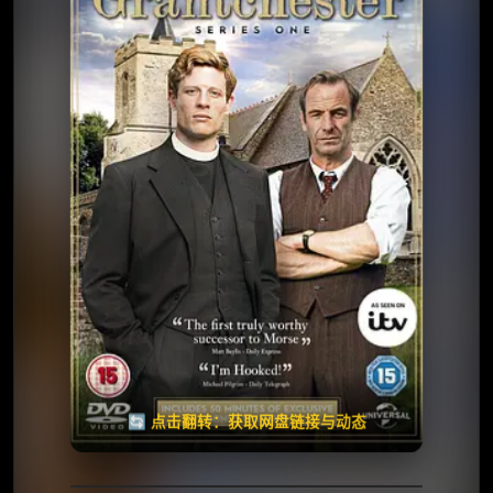
⭐️ 评分：7.2 | 🎬 2014年
📺 连载中
夸克网盘
🧧️
天天领红包
失效请反馈
🔄 点击翻转：获取网盘链接与动态