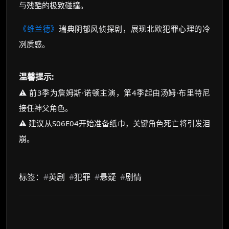
与残酷的极致碰撞。
《维兰德》
瑞典阴郁风侦探剧，展现北欧犯罪心理的冷
冽质感。
温馨提示:
⚠️ 前3季为詹姆斯·诺顿主演，第4季起由汤姆·布里特尼
接任神父角色。
⚠️ 建议从S06E04开始准备纸巾，关键角色死亡将引发泪
崩。
标签：
#
英剧
#
犯罪
#
悬疑
#
剧情