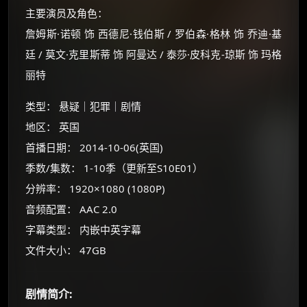
主要演员及角色：
詹姆斯·诺顿 饰 西德尼·钱伯斯 / 罗伯森·格林 饰 乔迪·基
廷 / 莫文·克里斯蒂 饰 阿曼达 / 泰莎·皮科克-琼斯 饰 玛格
丽特
类型： 悬疑｜犯罪｜剧情
地区： 英国
首播日期： 2014-10-06(英国)
季数/集数： 1-10季（更新至S10E01）
×
🧧 福利领取站
分辨率： 1920×1080 (1080P)
音频配置： AAC 2.0
☕
字幕类型： 内嵌中英字幕
文件大小： 47GB
朋友们辛苦了 💦
你需要的各种会员，都可低价购买！
剧情简介:
如夸克12个月送14天 最低75元！