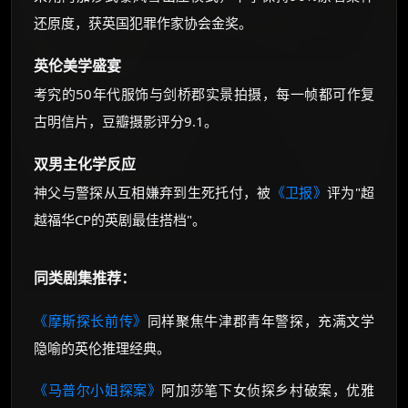
还原度，获英国犯罪作家协会金奖。
英伦美学盛宴
考究的50年代服饰与剑桥郡实景拍摄，每一帧都可作复
古明信片，豆瓣摄影评分9.1。
双男主化学反应
神父与警探从互相嫌弃到生死托付，被
《卫报》
评为"超
越福华CP的英剧最佳搭档"。
同类剧集推荐：
《摩斯探长前传》
同样聚焦牛津郡青年警探，充满文学
隐喻的英伦推理经典。
《马普尔小姐探案》
阿加莎笔下女侦探乡村破案，优雅