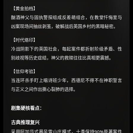
价格有浮动，请直接搜索查最低价！
【黄金拍档】
还有支付宝现金红包、外卖红包、
酗酒神父与固执警探组成反差萌组合，在教堂忏悔室与
优惠券、活动红包，每日可领。
凶案现场间抽丝剥茧，破解战后英国乡村的黑暗秘密。
⚡
前往【大淘客】领红包
【时代烙印】
冷战阴影下的英国社会，每起案件都折射阶级矛盾、性
☕ 海外大侠？通过 Ko-fi 赐茶
别歧视等历史症结，神父的救赎往往比真相更震撼。
【信仰考验】
当连环杀手盯上唱诗班少年，西德尼不得不在神职誓言
与正义之间作出撕心裂肺的选择。
剧集硬核看点：
古典推理复兴
采用阿加莎式暴风雪山庄模式，十季保持90%原著案件