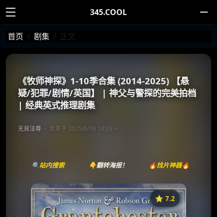
345.COOL
首页
剧集
正文
《牧师神探》1-10季合集 (2014-2025) 【悬
疑/犯罪/剧情/英国】 | 神父与警探的完美拍档
| 经典英式推理剧集
无良法尊
发表于 2025/6/18 10:55
🔍站内搜索
👇翻转海报！
🔥找片神器🔥
⭐️ 7.2
《牧师神探》
收藏
⭐