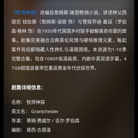
《牧师神探》
改编自詹姆斯·瑞恩畅销小说，讲述神父西
德尼·钱伯斯（詹姆斯·诺顿 饰）与警探乔迪·基廷（罗伯
森·格林 饰）在1950年代英国乡村联手破解离奇命案的故
事。剧集完美融合古典英伦风情与硬核推理元素，每起
案件背后都暗藏人性挣扎与道德困境。本资源为1-10季
完整合集，包含1080P高清画质、内嵌中英双语字幕，4
7GB超值容量带您重返黄金年代侦探世界。
剧集详细信息：
名称： 牧师神探
英文名： Grantchester
导演： 蒂姆·费威尔 / 吉尔·罗伯森
编剧： 黛西·古德温