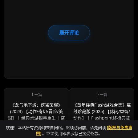
展开评论
《龙与地下城：侠盗荣耀》
《童年经典Flash游戏合集》离
(2023) 【动作/奇幻/冒险/美
线珍藏版 (2025) 【休闲/益智/
国】 | 经典桌游银幕重生 | 盗
动作】 | Flashpoint终极典藏
宝小队爆笑逆袭
| 20万款游戏一键畅玩
欢迎！本站所有资源均来自网络。继续访问前，请先阅读
[版权与免责声
明]
。继续使用即表示您已接受条款。