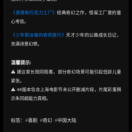
《查理和巧克力工厂》
经典奇幻之作，怪诞工厂里的童
心考验。
《少年斯派维的奇异旅行》
天才少年的公路成长日记，
充满诗意幻想。
温馨提示:
⚠️ 建议家长陪同观看，部分奇幻场景可能引起低龄儿童
紧张。
⚠️ 4K版本包含上海电影节未公开删减片段，片尾彩蛋揭
示朱同超能力真相。
标签：
#
喜剧
#
奇幻
#
中国大陆