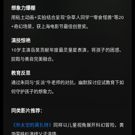
想象力爆棚
用粘土动画+实拍结合呈现"杂草人同学""零食怪兽"等20
+奇幻场景，获上海电影节最佳创意奖。
演技惊艳
10岁主演岳昊贡献年度最灵童星表演，将孩子的困惑、
狡黠与善良完美融合。
教育反思
通过朱同与"反派"牛老师的对抗，幽默探讨应试教育下如
何守护孩子的想象力。
同类影片推荐：
《外太空的莫扎特》
同样以儿童视角展开科幻冒险，黄
渤荣梓杉演绎父子温情。