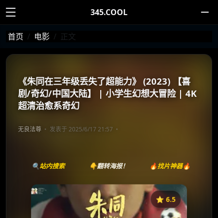
345.COOL
首页
电影
正文
《朱同在三年级丢失了超能力》 (2023) 【喜
剧/奇幻/中国大陆】 | 小学生幻想大冒险 | 4K
超清治愈系奇幻
无良法尊
发表于 2025/6/17 21:57
🔍站内搜索
👇翻转海报！
🔥找片神器🔥
⭐️ 6.5
《朱同在三年级丢失了超能力》
收藏
⭐