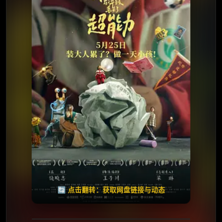
⭐️ 评分：6.5 | 🎬 2024年
夸克网盘
🧧️
天天领红包
失效请反馈
🔄 点击翻转：获取网盘链接与动态