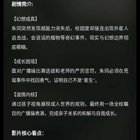
剧情简介:
如夸克12个月送14天 最低75元！
价格有浮动，请直接搜索查最低价！
【幻想成真】
还有支付宝现金红包、外卖红包、
朱同突然发现超能力消失后，校园里却接连出现外星人
优惠券、活动红包，每日可领。
追击战、会说话的植物等奇幻事件，现实与幻想边界彻
底模糊。
⚡
前往【大淘客】领红包
【成长困境】
☕ 海外大侠？通过 Ko-fi 赐茶
面对广播操比赛选拔和老师的严厉惩罚，朱同必须在荒
诞事件中找回勇气，证明自己不是"差生"。
【温情内核】
通过孩子视角展现成人世界的规则，最终用一场全校瞩
目的广播操表演，完成亲子关系的和解与自我成长。
影片核心看点：