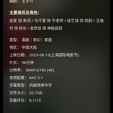
编剧： 王子川
主要演员及角色：
岳昊 饰 朱同 / 马千壹 饰 牛老师 / 徐艺瑄 饰 妈妈 / 王珞
丹 饰 校长 / 金世佳 饰 神秘叔叔
类型： 喜剧｜奇幻｜家庭
地区： 中国大陆
上映日期： 2023-06-15(上海国际电影节)
片长： 98分钟
分辨率： 3840×2160 (4K)
×
🧧 福利领取站
音频配置： AAC 5.1
字幕类型： 内嵌简体中字
☕
文件大小： 32.7GB
豆瓣评分： 8.1/10
朋友们辛苦了 💦
你需要的各种会员，都可低价购买！