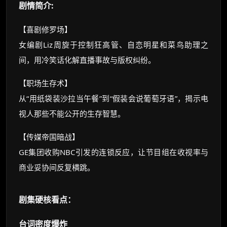
剧情简介:
☕ 海外大侠？通过 Ko-fi 赐茶
【喜剧修罗场】
女编剧Liz周旋于控制狂高管、自恋明星和菜鸟助理之
间，用冷笑话化解直播事故与版权纠纷。
【职场生存术】
从“用纸袋装沙拉当午餐”到“假装会说葡萄牙语”，揭示电
视人那些不能公开的生存智慧。
【传媒帝国暗战】
GE集团收购NBC引发的连锁反应，让节目组在收视率与
商业妥协间反复横跳。
剧集硬核看点：
台词密度爆炸