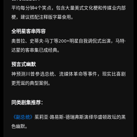
平均每分钟4个笑点，包含大量美式文化梗和传媒业内部
梗，建议搭配注释版字幕食用。
全明星客串阵容
奥普拉、史蒂夫·马丁等200+明星自我调侃式出演，马特·
达蒙的客串集已成经典。
预言式幽默
神预测川普参选总统、流媒体革命等事件，现实比喜剧
更荒诞的典型案例。
同类剧集推荐：
《副总统》
茱莉亚·路易斯-德瑞弗斯演绎华盛顿政坛的黑
色幽默。