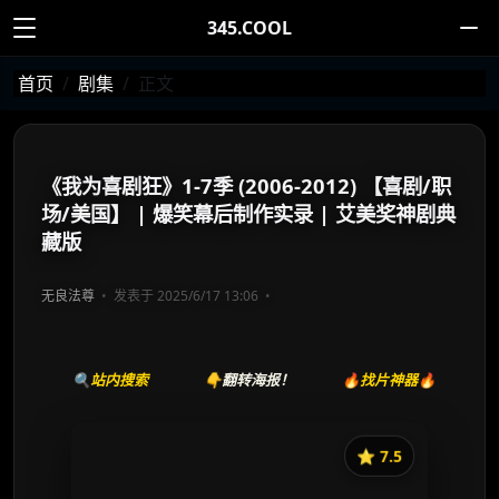
345.COOL
首页
剧集
正文
《我为喜剧狂》1-7季 (2006-2012) 【喜剧/职
场/美国】 | 爆笑幕后制作实录 | 艾美奖神剧典
藏版
无良法尊
发表于 2025/6/17 13:06
🔍站内搜索
👇翻转海报！
🔥找片神器🔥
⭐️ 7.5
《我为喜剧狂》
收藏
⭐