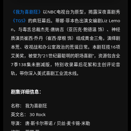
《我为喜剧狂》
以NBC电视台为原型，揭露深夜喜剧秀
《TGS》
的疯狂幕后。蒂娜·菲本色出演女编剧Liz Lemo
n，与毒舌总裁杰克·唐纳吉（亚历克·鲍德温 饰）、神经
质演员崔西·乔丹（崔西·摩根 饰）组成黄金三角，演绎剧
本荒、收视战和办公室政治的荒诞日常。本剧狂揽16项
艾美奖，被誉为“21世纪最聪明的职场喜剧”，资源包含全
7季138集未删减版，特别收录幕后花絮和主创评论音
轨，带你深入美式喜剧工业流水线。
剧集详细信息：
名称： 我为喜剧狂
英文名： 30 Rock
导演： 唐·斯卡尔蒂诺 / 贝丝·麦卡锡-米勒