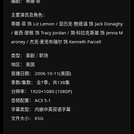
编剧： 蒂娜·菲
主要演员及角色：
蒂娜·菲 饰 Liz Lemon / 亚历克·鲍德温 饰 Jack Donaghy
×
/ 崔西·摩根 饰 Tracy Jordan / 简·科拉克斯基 饰 Jenna M
🧧 福利领取站
aroney / 杰克·麦克布瑞尔 饰 Kenneth Parcell
☕
类型： 喜剧｜职场
地区： 美国
朋友们辛苦了 💦
首播日期： 2006-10-11(美国)
你需要的各种会员，都可低价购买！
季数/集数： 全7季，共138集
如夸克12个月送14天 最低75元！
价格有浮动，请直接搜索查最低价！
分辨率： 1920×1080 (1080P)
音频配置： AC3 5.1
还有支付宝现金红包、外卖红包、
优惠券、活动红包，每日可领。
字幕类型： 内嵌中英双语字幕
文件大小： 65G
⚡
前往【大淘客】领红包