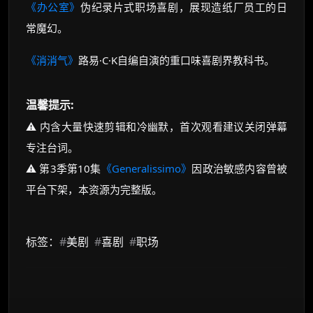
《办公室》
伪纪录片式职场喜剧，展现造纸厂员工的日
常魔幻。
《消消气》
路易·C·K自编自演的重口味喜剧界教科书。
温馨提示:
⚠️ 内含大量快速剪辑和冷幽默，首次观看建议关闭弹幕
专注台词。
⚠️ 第3季第10集
《Generalissimo》
因政治敏感内容曾被
平台下架，本资源为完整版。
标签：
#
美剧
#
喜剧
#
职场