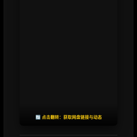
⭐️ 评分：7.5 | 🎬 2006年
✅ 已完结
夸克网盘
🧧️
天天领红包
失效请反馈
🔄 点击翻转：获取网盘链接与动态