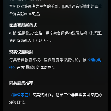
罕见以脑瘫患者为主角的美剧，JJ通过语音板输出的毒舌
台词贡献80%笑点。
家庭喜剧新范式
打破"温情励志"套路，用辛辣台词解构残障歧视（如玛雅
怒怼假慈悲人士名场面）。
现实议题映射
每集暗藏教育平权、医保制度等深度讨论，被
《纽约时
报》
评为"最聪明的家庭剧"。
同类剧集推荐：
《摩登家庭》
艾美奖神作，记录三个非典型美国家庭的
爆笑日常。