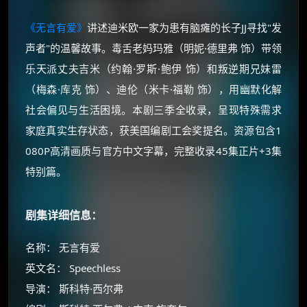
《无言有爱》
讲述迪米欧一家为患有脑瘫的长子JJ寻找"发
声者"的温馨故事。毒舌老妈玛雅（明妮·德里弗 饰）带领
乐天派丈夫吉米（约翰·罗斯·鲍伊 饰）和叛逆期兄妹雷
（梅森·库克 饰）、迪伦（米卡·福勒 饰），用幽默化解
社会偏见与生活困境。本剧三季全收录，呈现特殊需求
家庭真实生存状态，获美国编剧工会奖提名。资源包含1
080P高清画质与官方中文字幕，完整收录45集正片+3集
特别篇。
剧集详细信息：
名称： 无言有爱
英文名： Speechless
导演： 斯科特·西尔弗