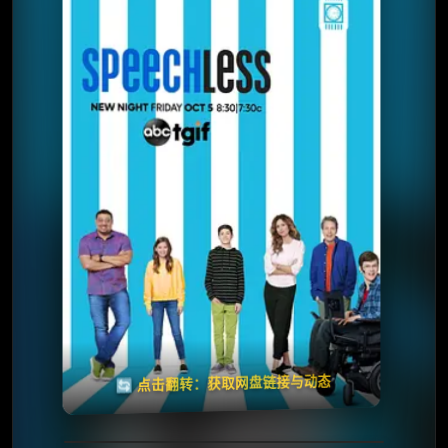
⭐️ 评分：7.0 | 🎬 2016年
✅ 已完结
夸克网盘
🧧️
天天领红包
失效请反馈
🔄 点击翻转：获取网盘链接与动态