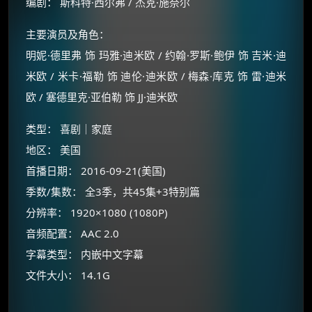
编剧： 斯科特·西尔弗 / 杰克·施奈尔
主要演员及角色：
明妮·德里弗 饰 玛雅·迪米欧 / 约翰·罗斯·鲍伊 饰 吉米·迪
米欧 / 米卡·福勒 饰 迪伦·迪米欧 / 梅森·库克 饰 雷·迪米
欧 / 塞德里克·亚伯勒 饰 JJ·迪米欧
类型： 喜剧｜家庭
地区： 美国
首播日期： 2016-09-21(美国)
×
季数/集数： 全3季，共45集+3特别篇
🧧 福利领取站
分辨率： 1920×1080 (1080P)
☕
音频配置： AAC 2.0
字幕类型： 内嵌中文字幕
文件大小： 14.1G
朋友们辛苦了 💦
你需要的各种会员，都可低价购买！
如夸克12个月送14天 最低75元！