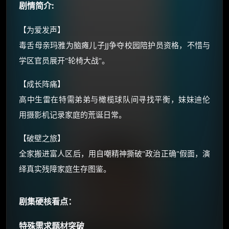
剧情简介:
价格有浮动，请直接搜索查最低价！
还有支付宝现金红包、外卖红包、
【为爱发声】
优惠券、活动红包，每日可领。
毒舌母亲玛雅为脑瘫儿子JJ争夺校园陪护员资格，不惜与
学区官员展开"轮椅大战"。
⚡
前往【大淘客】领红包
【成长阵痛】
☕ 海外大侠？通过 Ko-fi 赐茶
高中生雷在特需弟弟与橄榄球队间寻找平衡，妹妹迪伦
用摄影机记录家庭的荒诞日常。
【破壁之旅】
全家搬进富人区后，用自嘲精神撕破"政治正确"假面，演
绎真实残障家庭生存图鉴。
剧集硬核看点：
特殊需求题材突破