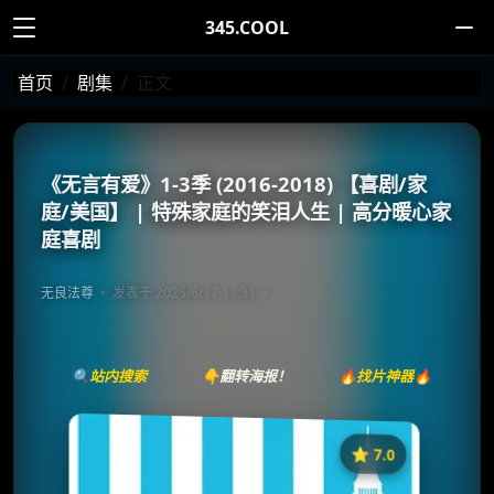
345.COOL
首页
剧集
正文
《无言有爱》1-3季 (2016-2018) 【喜剧/家
庭/美国】 | 特殊家庭的笑泪人生 | 高分暖心家
庭喜剧
无良法尊
发表于 2025/6/17 11:31
🔍站内搜索
👇翻转海报！
🔥找片神器🔥
⭐️ 7.0
《无言有爱》
收藏
⭐