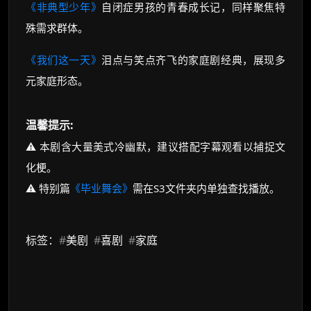
《非典型少年》
自闭症男孩的青春成长记，同样聚焦特
殊需求群体。
《我们这一天》
泪点与笑点齐飞的家庭剧经典，展现多
元家庭形态。
温馨提示:
⚠️ 本剧含大量美式冷幽默，建议搭配字幕观看以捕捉文
化梗。
⚠️ 特别篇
《毕业舞会》
需在S3文件夹内单独查找播放。
标签：
#
美剧
#
喜剧
#
家庭