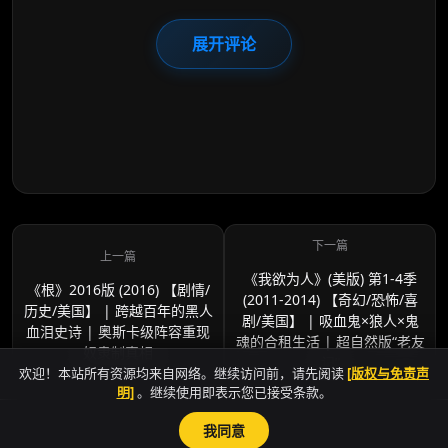
展开评论
《我欲为人》(美版) 第1-4季
《根》2016版 (2016) 【剧情/
(2011-2014) 【奇幻/恐怖/喜
历史/美国】 | 跨越百年的黑人
剧/美国】 | 吸血鬼×狼人×鬼
血泪史诗 | 奥斯卡级阵容重现
魂的合租生活 | 超自然版“老友
奴隶制真相
记”
欢迎！本站所有资源均来自网络。继续访问前，请先阅读
[版权与免责声
明]
。继续使用即表示您已接受条款。
我同意
sitemap