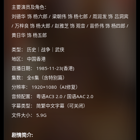
主要演员及角色：
刘德华 饰 杨六郎 / 梁朝伟 饰 杨七郎 / 周润发 饰 吕洞宾
/ 万梓良 饰 杨大郎 / 赵雅芝 饰 观音 / 苗侨伟 饰 杨四郎 /
黄日华 饰 杨五郎
类型： 历史｜战争｜武侠
地区： 中国香港
首播日期： 1985-11-23(香港)
集数： 全6集（含特别篇）
×
🧧 福利领取站
分辨率： 1920×1080（AI修复）
音频配置： 粤语AC3 2.0 / 国语AAC 2.0
☕
字幕类型： 简繁中文字幕（可关闭）
文件大小： 5.9G
朋友们辛苦了 💦
你需要的各种会员，都可低价购买！
剧情简介:
如夸克12个月送14天 最低75元！