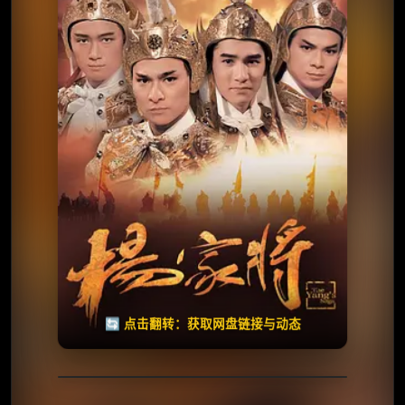
✅ 已完结
夸克网盘
🧧️
天天领红包
失效请反馈
🔄 点击翻转：获取网盘链接与动态