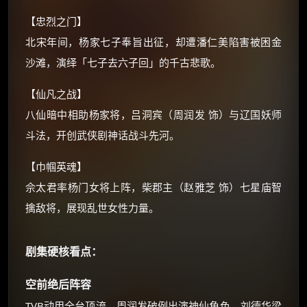
价格有浮动，请直接搜索查最低价！
【忠烈之门】
还有支付宝现金红包、外卖红包、
北宋年间，杨家七子奉旨出征，却遭潘仁美陷害被困金
优惠券、活动红包，每日可领。
沙滩，演绎「七子去六子回」的千古悲歌。
⚡
前往【大淘客】领红包
【仙凡之战】
八仙暗中相助杨家将，吕洞宾（周润发 饰）与辽国妖师
☕ 海外大侠？通过 Ko-fi 赐茶
斗法，开创武侠剧神话战斗先河。
【巾帼英魂】
佘太君率杨门女将上阵，柴郡主（赵雅芝 饰）七星庙智
擒敌将，展现乱世女性力量。
剧集硬核看点：
空前绝后阵容
TVB动用全台顶流，周润发破例出演神仙角色，刘德华梁