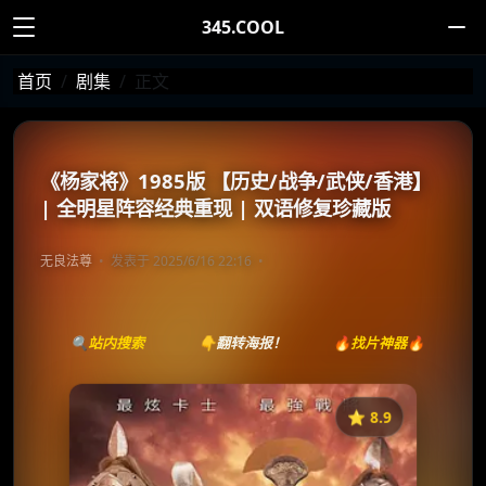
345.COOL
首页
剧集
正文
《杨家将》1985版 【历史/战争/武侠/香港】
| 全明星阵容经典重现 | 双语修复珍藏版
无良法尊
发表于 2025/6/16 22:16
🔍站内搜索
👇翻转海报！
🔥找片神器🔥
⭐️ 8.9
《杨家将》
收藏
⭐
⭐️ 评分：8.9 | 🎬 1985年