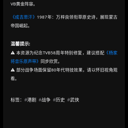
VB黄金阵容。
《成吉思汗》
1987年：万梓良领衔草原史诗，展现蒙古
帝国崛起。
温馨提示:
⚠️ 本资源为纪念TVB58周年特别修复，建议搭配
《杨家
将音乐原声带》
同步欣赏。
⚠️ 部分战争场面保留80年代特技效果，请以怀旧视角观
看。
标签：
#
港剧
#
战争
#
历史
#
武侠