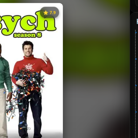
⭐️ 7.9
《灵异妙探》
⭐
分：7.9 | 🎬 2006年
✅ 已完结
夸克网盘
失效请反馈
🧧️