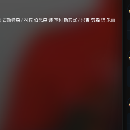
·古斯特森 / 柯宾·伯恩森 饰 亨利·斯宾塞 / 玛吉·劳森 饰 朱丽