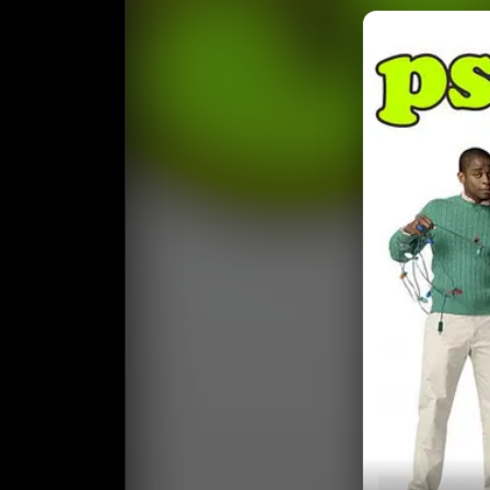
收藏
⭐️ 评
天天领红包