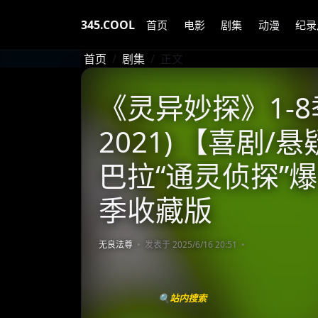
345.COOL
首页
电影
剧集
动漫
纪录
首页
剧集
正文
《灵异妙探》1-8季
2021) 【喜剧/
巴拉“通灵侦探”爆
季收藏版
无良法尊
发表于 2025/6/16 20:51
🔍站内搜索