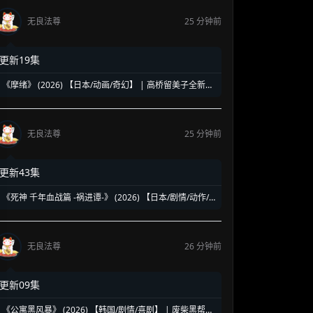
无良法尊
25 分钟前
更新19集
《摩绪》 (2026) 【日本/动画/奇幻】 | 高桥留美子全新奇
幻巨作 | 跨越九百年的阴阳师诅咒物语
无良法尊
25 分钟前
更新43集
《死神 千年血战篇 -祸进谭-》 (2026) 【日本/剧情/动作/
动画】 | 终局之战重磅登场 | 热血漫打戏与视听特效的顶
配终章
无良法尊
26 分钟前
更新09集
《公寓黑风暴》 (2026) 【韩国/剧情/喜剧】 | 废柴黑帮与