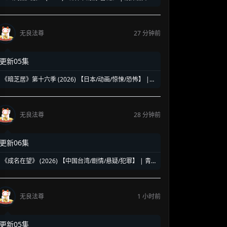
准律师的疯狂敛财计划 | 现代都市版《寄生虫》遇上《老
千》
无良法尊
27 分钟前
更新05集
《暗芝居》第十六季 (2026) 【日本/动画/惊悚/恐怖】 |
纸芝居大叔的怪谈新篇章 | 窒息感拉满的“结”之都市传说
无良法尊
28 分钟前
更新06集
《成名在望》 (2026) 【中国台湾/剧情/悬疑/犯罪】 | 青
春真相与权力赎罪的悬疑名场面 | 视帝级阵容高能对决
无良法尊
1 小时前
更新05集