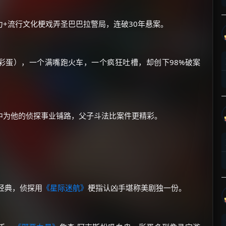
+流行文化梗戏弄圣巴巴拉警局，连破30年悬案。
彩蛋），一个满嘴跑火车，一个疯狂吐槽，却创下98%破案
×
🧧 福利领取站
☕
中为他的侦探事业铺路，父子斗法比案件更精彩。
朋友们辛苦了 💦
你需要的各种会员，都可低价购买！
如夸克12个月送14天 最低75元！
价格有浮动，请直接搜索查最低价！
代经典，侦探用
《星际迷航》
梗指认凶手堪称美剧独一份。
还有支付宝现金红包、外卖红包、
优惠券、活动红包，每日可领。