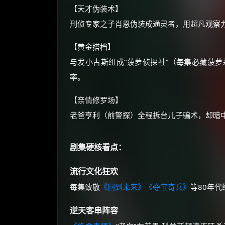
【天才伪装术】
刑侦专家之子肖恩伪装成通灵者，用超凡观察力
【黄金搭档】
与发小古斯组成“菠萝侦探社”（每集必藏菠萝
率。
【亲情修罗场】
老爸亨利（前警探）全程拆台儿子骗术，却暗
剧集硬核看点：
流行文化狂欢
每集致敬
《回到未来》
《夺宝奇兵》
等80年
逆天客串阵容