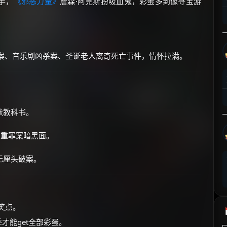
手，
《邪恶力量》
詹森·阿克斯扮吸血鬼，彩蛋多到像寻宝游
⚡
前往【大淘客】领红包
☕ 海外大侠？通过 Ko-fi 赐茶
破案、音乐剧凶杀案、圣诞老人离奇死亡事件，情怀拉满。
默教科书。
侧重罪案暗黑面。
无厘头破案。
笑点。
才能get全部彩蛋。