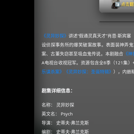
🔄 点击
《灵异妙探》
讲述“假通灵真天才”肖恩·斯宾塞
设侦探事务所的爆笑破案故事。表面装神弄鬼
案、古董失窃甚至吸血鬼传说。本剧融合
《神
A电视台收视冠军。资源包含全8季（121集）
乐谋杀案》
《灵异妙探：圣诞特辑》
），内嵌
剧集详细信息：
名称： 灵异妙探
英文名： Psych
导演： 史蒂夫·弗兰克斯
编剧： 史蒂夫·弗兰克斯