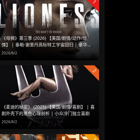
1
《母狮》第三季 (2026) 【美国/剧情/动作/惊
悚】 | 泰勒·谢里丹高标特工宇宙回归 | 豪华阵
容延续高水准硬核谍战
2026/8/2
2
《麦迪的秘密》 (2025) 【美国/剧情/喜剧】 | 喜
剧外壳下的黑色心理剖析 | 小众冷门独立喜剧
2026/8/2
3