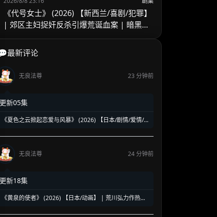
2026/8/8 23:16
剧集
《代号女士》 (2026) 【新西兰/喜剧/犯罪】
| 郊区主妇捉奸反杀引爆荒诞血案 | 暗黑黑
色幽默版《致命女人》
💬最新评论
无良法尊
23 分钟前
更新05集
《夏色之云掀起恋爱与风暴》 (2026) 【日本/剧情/爱情/同
性】 | 盛夏晴空下的禁忌悸动 | 少年关于暗恋与成长的酸
甜青春风暴
无良法尊
24 分钟前
更新18集
《黄泉的使者》 (2026) 【日本/动画】 | 荒川弘力作热血
动画化 | 颠覆传统的双生使者奇幻大战