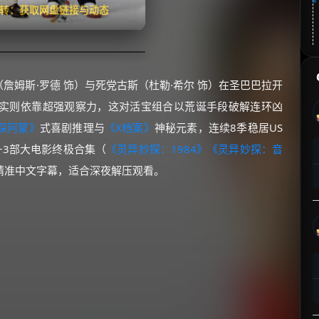
翻转：获取网盘链接与动态
（詹姆斯·罗德 饰）与死党古斯（杜勒·希尔 饰）在圣巴巴拉开
实则依靠超强观察力，这对活宝组合以荒诞手段破解连环凶
探阿蒙》
式喜剧推理与
《X档案》
神秘元素，连续8季稳居US
+3部大电影终极合集（
《灵异妙探：1984》
《灵异妙探：音
精准中文字幕，适合深夜解压观看。