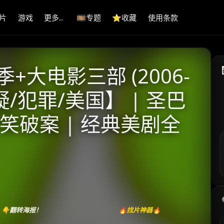
片
游戏
更多..
🎞️专题
⭐️收藏
使用条款
+大电影三部 (2006-
悬疑/犯罪/美国】 | 圣巴
笑破案 | 经典美剧全
👇翻转海报！
🔥找片神器🔥