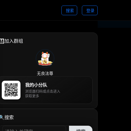
搜索
登录
👨‍👩‍👧‍👦加入群组
无良法尊
我的小分队
浏览器扫码或点击进入
获取更多
🔍搜索