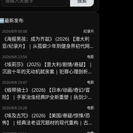
搜索
🆕最新发布
2026/8/9 00:08
纪录片
《海报男孩：成为齐兹》 (2026) 【澳大利
亚/纪录片】 | 从孤僻少年到健身界初代网
红现象 | Zyzz与美学健身文化的崛起与遗憾
2026/8/8 23:56
电影
《埃莉莎》 (2025) 【意大利/剧情/悬疑】 |
沉寂十年的无动机弑亲案 | 犯罪心理剖析与
灵魂救赎之旅
2026/8/8 23:47
电影
《缎带骑士》 (2026) 【日本/动画/奇幻/冒
险】 | 手冢治虫经典IP全新重塑 | 执剑少女
的绝境反抗与英雄救赎
2026/8/8 23:28
电影
《埃及古咒》 (2026) 【美国/悬疑/惊悚/恐
怖】 | 经典法老诅咒题材的现代重构 | 古老
埃及巫术与家族阴谋的暗黑交织