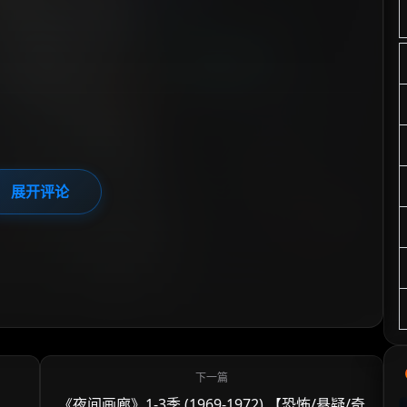
展开评论
《夜间画廊》1-3季 (1969-1972) 【恐怖/悬疑/奇