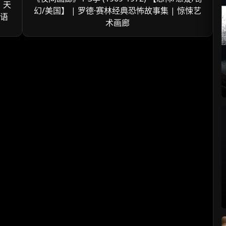
 天
幻/美国】 | 罗德·赛林经典恐怖故事集 | 惊悚艺
物语
术画廊