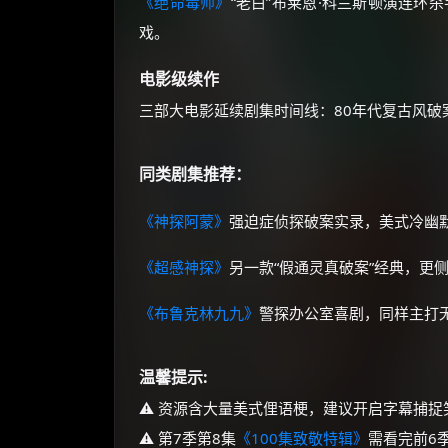
《绝命毒师》
“老白”布莱恩·科兰斯顿演连环杀
戏。
电影级续作
三部大电影延续剧集时间线：80年代复古风
同类剧集推荐：
《神探阿蒙》
强迫症侦探破案实录，美式冷幽
《超感神探》
另一款“假通灵真破案”经典，更
《布鲁克林九九》
警探办公室喜剧，同样主打
温馨提示:
⚠️ 资源含大量美式俚语梗，建议开启字幕捕捉
⚠️ 第7季第8集
《100集致敬特辑》
需看完前6季