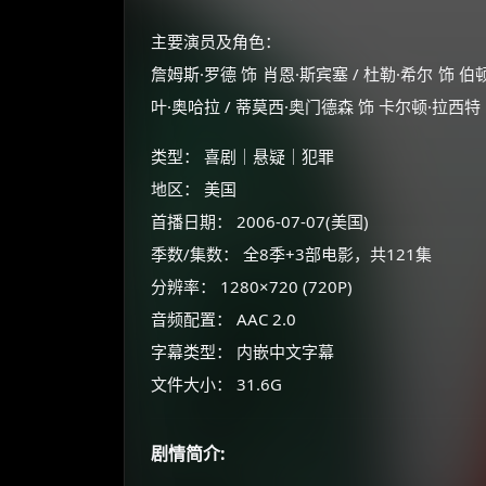
主要演员及角色：
詹姆斯·罗德 饰 肖恩·斯宾塞 / 杜勒·希尔 饰 伯顿
叶·奥哈拉 / 蒂莫西·奥门德森 饰 卡尔顿·拉西特
类型： 喜剧｜悬疑｜犯罪
地区： 美国
首播日期： 2006-07-07(美国)
季数/集数： 全8季+3部电影，共121集
分辨率： 1280×720 (720P)
音频配置： AAC 2.0
字幕类型： 内嵌中文字幕
文件大小： 31.6G
剧情简介: