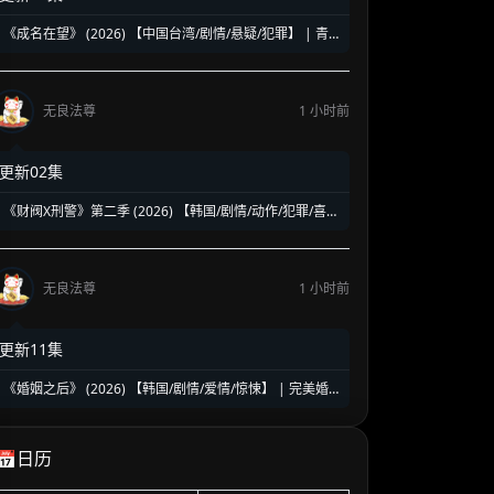
《成名在望》 (2026) 【中国台湾/剧情/悬疑/犯罪】 | 青
春真相与权力赎罪的悬疑名场面 | 视帝级阵容高能对决
无良法尊
1 小时前
更新02集
《财阀X刑警》第二季 (2026) 【韩国/剧情/动作/犯罪/喜
剧】 | 钞能力刑警华丽回归 | 豪门资本与警界危机的全新
碰撞
无良法尊
1 小时前
更新11集
《婚姻之后》 (2026) 【韩国/剧情/爱情/惊悚】 | 完美婚
姻背后的致命绑架案 | 南宫珉绝境缉凶的悬疑反转神作
📅日历