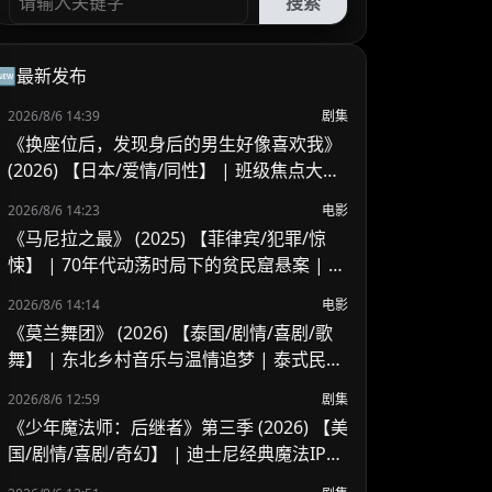
搜索
🆕最新发布
2026/8/6 14:39
剧集
《换座位后，发现身后的男生好像喜欢我》
(2026) 【日本/爱情/同性】 | 班级焦点大帅
哥 x 纯情懵懂男高中生 | 换座位引发的直球
2026/8/6 14:23
电影
高甜校园BL
《马尼拉之最》 (2025) 【菲律宾/犯罪/惊
悚】 | 70年代动荡时局下的贫民窟悬案 | 菲
律宾警匪犯罪新作
2026/8/6 14:14
电影
《莫兰舞团》 (2026) 【泰国/剧情/喜剧/歌
舞】 | 东北乡村音乐与温情追梦 | 泰式民谣
舞台上的兄妹羁绊
2026/8/6 12:59
剧集
《少年魔法师：后继者》第三季 (2026) 【美
国/剧情/喜剧/奇幻】 | 迪士尼经典魔法IP终
章收官 | 贾斯汀与比莉携手拯救家族