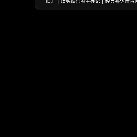
旧】 | 爆笑娱乐圈生存记 | 经典粤语情景