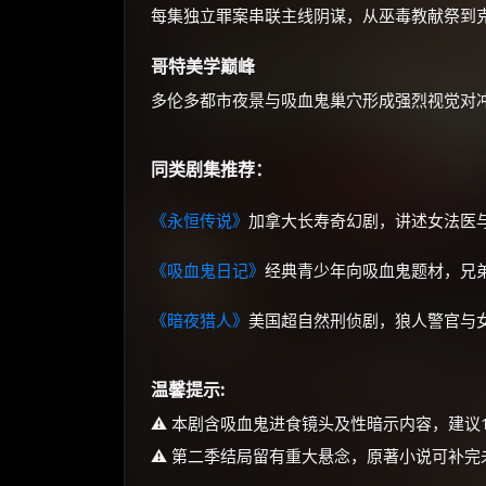
每集独立罪案串联主线阴谋，从巫毒教献祭到
哥特美学巅峰
多伦多都市夜景与吸血鬼巢穴形成强烈视觉对
同类剧集推荐：
《永恒传说》
加拿大长寿奇幻剧，讲述女法医
《吸血鬼日记》
经典青少年向吸血鬼题材，兄
《暗夜猎人》
美国超自然刑侦剧，狼人警官与
温馨提示:
⚠️ 本剧含吸血鬼进食镜头及性暗示内容，建议
⚠️ 第二季结局留有重大悬念，原著小说可补完