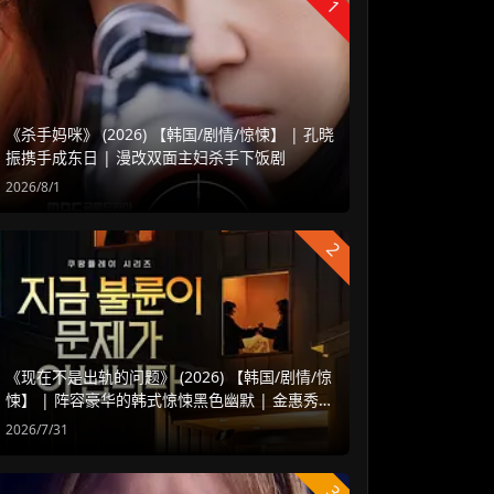
1
《杀手妈咪》 (2026) 【韩国/剧情/惊悚】 | 孔晓
振携手成东日 | 漫改双面主妇杀手下饭剧
2026/8/1
2
《现在不是出轨的问题》 (2026) 【韩国/剧情/惊
悚】 | 阵容豪华的韩式惊悚黑色幽默 | 金惠秀 x
赵汝贞强强联手
2026/7/31
3