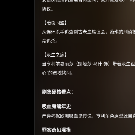
协议。
【暗夜同盟】
从连环杀手追查到古老血族议会，薇琪的刑侦
命追杀。
【永生之痛】
当亨利前妻丽莎（娜塔莎·马什 饰）带着永生
心"的灵魂拷问。
剧集硬核看点：
吸血鬼编年史
严谨考据欧洲吸血鬼传说，亨利角色原型源自
罪案奇幻混搭