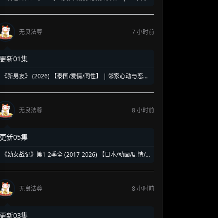
洛杉矶名校青春暗面 | 《美国精神病》作者新作改编
无良法尊
7 小时前
更新01集
《新男友》 (2026) 【泰国/爱情/同性】 | 邻家心动与恋爱
误会 | 纯正泰式校园同性浪漫新剧
无良法尊
8 小时前
更新05集
《幼女战记》第1-2季全 (2017-2026) 【日本/动画/剧情/
奇幻】 | 披着幼女皮的现代社畜怪物 | 硬核军事狂热者的
异世界神作
无良法尊
8 小时前
更新03集