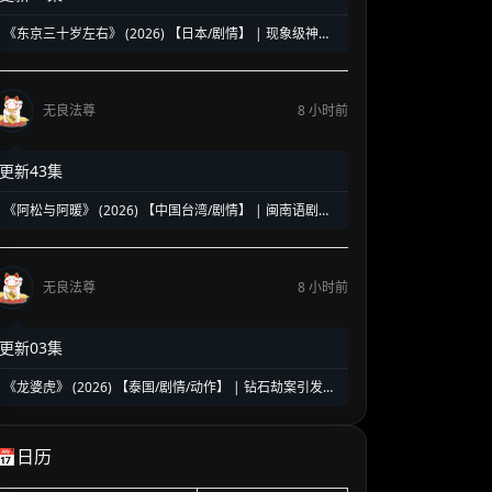
《东京三十岁左右》 (2026) 【日本/剧情】 | 现象级神剧
《三十而已》日版翻拍 | 35岁东京女子图鉴与都市救赎
无良法尊
8 小时前
更新43集
《阿松与阿暖》 (2026) 【中国台湾/剧情】 | 闽南语剧视
帝天后再度携手 | 2026初夏最温情治愈的烟火人间剧
无良法尊
8 小时前
更新03集
《龙婆虎》 (2026) 【泰国/剧情/动作】 | 钻石劫案引发的
清白保卫战 | 泰式硬核动作与悬疑冒险
📅日历