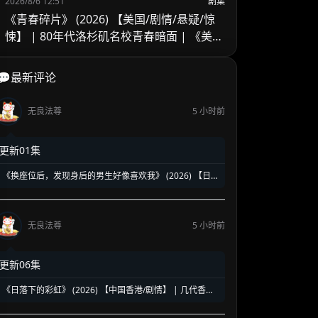
2026/8/6 12:51
剧集
《青春碎片》 (2026) 【美国/剧情/悬疑/惊
悚】 | 80年代洛杉矶名校青春暗面 | 《美国
精神病》作者新作改编
💬最新评论
无良法尊
5 小时前
更新01集
《换座位后，发现身后的男生好像喜欢我》 (2026) 【日
本/爱情/同性】 | 班级焦点大帅哥 x 纯情懵懂男高中生 | 换
座位引发的直球高甜校园BL
无良法尊
5 小时前
更新06集
《日落下的彩虹》 (2026) 【中国香港/剧情】 | 几代香港
人的彩虹邨告别情书 | 触动心灵的温情港式单元群像剧