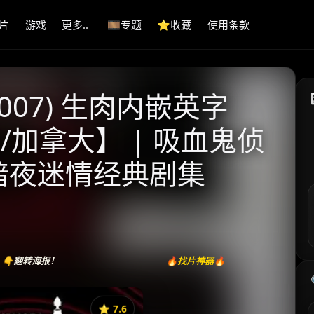
片
游戏
更多..
🎞️专题
⭐️收藏
使用条款
2007) 生肉内嵌英字
/加拿大】 | 吸血鬼侦
 暗夜迷情经典剧集
👇翻转海报！
🔥找片神器🔥
⭐️ 7.6