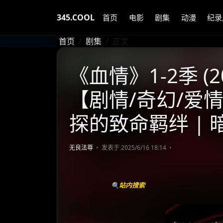
345.COOL
首页
电影
剧集
动漫
纪录
首页
剧集
正文
《血情》1-2季 (
【剧情/奇幻/爱情
探的致命羁绊 |
无良法尊
发表于 2025/6/16 18:14
🔍站内搜索