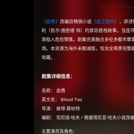
《血情》
改编自畅销小说
《血之契约》
，讲述
利（凯尔·施密德 饰）的禁忌搭档故事。当连
渐陷入危险情愫。剧集完美融合多伦多都市罪
场。本资源为海外未删减版，包含全两季完整
收藏。
剧集详细信息：
名称： 血情
英文名： Blood Ties
导演： 彼得·莫哈特
编剧： 坦尼娅·哈夫 / 根据塔尼亚·哈夫小说改
主要演员及角色：