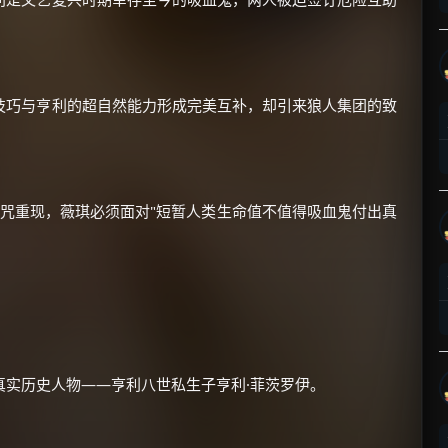
技巧与亨利的超自然能力形成完美互补，却引来狼人集团的致
×
🧧 福利领取站
☕
诅咒重现，薇琪必须面对"短暂人类生命值不值得吸血鬼付出真
朋友们辛苦了 💦
你需要的各种会员，都可低价购买！
如夸克12个月送14天 最低75元！
价格有浮动，请直接搜索查最低价！
真实历史人物——亨利八世私生子亨利·菲茨罗伊。
还有支付宝现金红包、外卖红包、
优惠券、活动红包，每日可领。