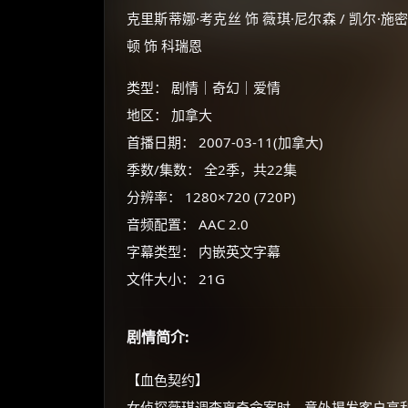
克里斯蒂娜·考克丝 饰 薇琪·尼尔森 / 凯尔·施密德
顿 饰 科瑞恩
类型： 剧情｜奇幻｜爱情
地区： 加拿大
首播日期： 2007-03-11(加拿大)
季数/集数： 全2季，共22集
分辨率： 1280×720 (720P)
音频配置： AAC 2.0
字幕类型： 内嵌英文字幕
文件大小： 21G
剧情简介:
【血色契约】
女侦探薇琪调查离奇命案时，意外揭发客户亨