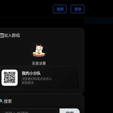
搜索
登录
👨‍👩‍👧‍👦加入群组
无良法尊
我的小分队
浏览器扫码或点击进入
获取更多
🔍搜索