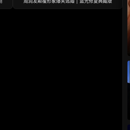
剧
周润发颠覆形象爆笑逃婚 | 蓝光修复典藏版