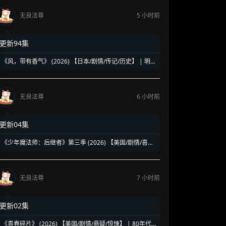
无良法尊
5 小时前
更新94集
《风，带有香气》 (2026) 【日本/剧情/传记/历史】 | 明
治时代的南丁格尔 | 见上爱演绎日本首位专业女护士的觉
醒之路
无良法尊
6 小时前
更新04集
《少年魔法师：后继者》第三季 (2026) 【美国/剧情/喜剧/
奇幻】 | 迪士尼经典魔法IP终章收官 | 贾斯汀与比莉携手
拯救家族
无良法尊
7 小时前
更新02集
《青春碎片》 (2026) 【美国/剧情/悬疑/惊悚】 | 80年代