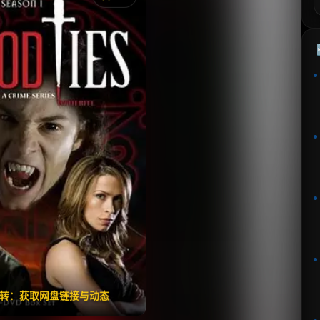
《血情》
藏
⭐
分：7.6 | 🎬 2007年
✅ 已完结
夸克网盘
🧧️
失效请反馈
翻转：获取网盘链接与动态