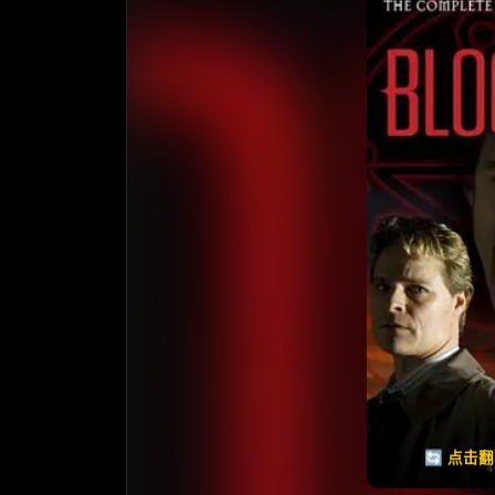
收
⭐️ 评
天天领红包
🔄 点击