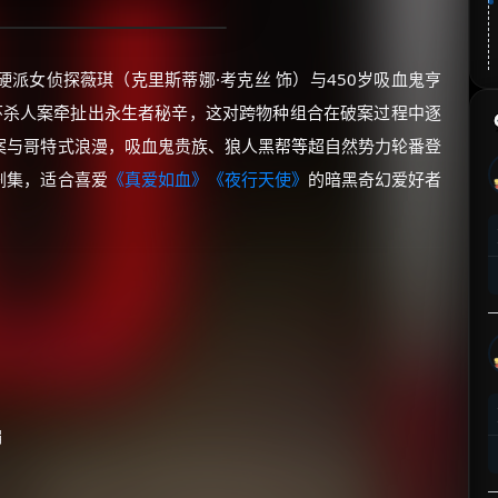
硬派女侦探薇琪（克里斯蒂娜·考克丝 饰）与450岁吸血鬼亨
环杀人案牵扯出永生者秘辛，这对跨物种组合在破案过程中逐
案与哥特式浪漫，吸血鬼贵族、狼人黑帮等超自然势力轮番登
剧集，适合喜爱
《真爱如血》
《夜行天使》
的暗黑奇幻爱好者
编