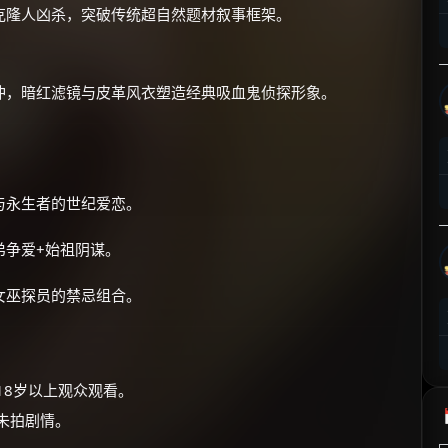
克隆人凶杀，突破传统超自然题材叙事框架。
⚡
前往【大淘客】领红包
☕ 海外大侠？通过 Ko-fi 赐茶
冲，暗红滤镜与皮革风衣塑造经典吸血鬼侦探形象。
与永生者的世纪爱恋。
弟争爱+始祖阴谋。
女巫探员的禁忌组合。
18岁以上观众观看。
未拍剧情。