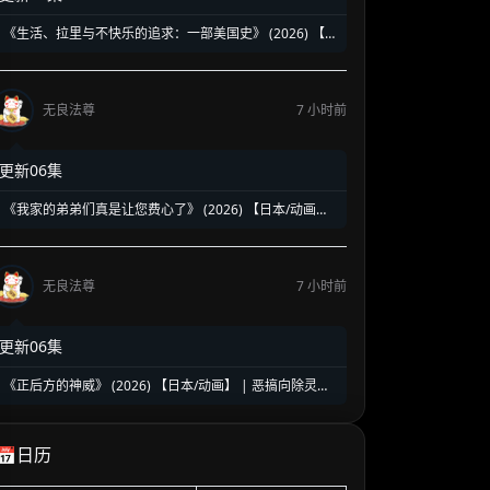
《生活、拉里与不快乐的追求：一部美国史》 (2026) 【美
国/喜剧】 | 贱神拉里恶搞建国两百五十年 | 伪历史版《抑
制热情》荒诞来袭
无良法尊
7 小时前
更新06集
《我家的弟弟们真是让您费心了》 (2026) 【日本/动画】
| 突如其来的同居大危机 | 2026盛夏必看的超人气乙女向
治愈乙女番
无良法尊
7 小时前
更新06集
《正后方的神威》 (2026) 【日本/动画】 | 恶搞向除灵搞
笑新番 | 极致反差的爽到升天爆笑之旅
📅日历