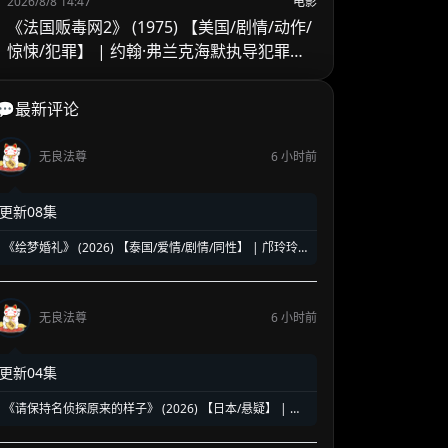
2026/8/8 14:47
电影
《法国贩毒网2》 (1975) 【美国/剧情/动作/
惊悚/犯罪】 | 约翰·弗兰克海默执导犯罪续
作 | 吉恩·哈克曼跨国缉毒的异乡困局
💬最新评论
无良法尊
6 小时前
更新08集
《绘梦婚礼》 (2026) 【泰国/爱情/剧情/同性】 | 邝玲玲
与Orm的二搭深情力作 | 探讨执子之手背后的现实与成长
无良法尊
6 小时前
更新04集
《请保持名侦探原来的样子》 (2026) 【日本/悬疑】 | 幻
觉中的神级脑洞日常推理 | 轮椅上的阿尔茨海默名侦探