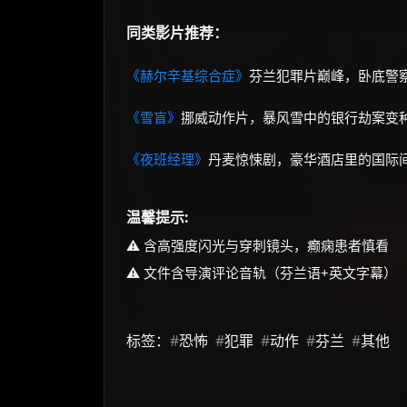
同类影片推荐：
《赫尔辛基综合症》
芬兰犯罪片巅峰，卧底警
《雪盲》
挪威动作片，暴风雪中的银行劫案变
《夜班经理》
丹麦惊悚剧，豪华酒店里的国际
温馨提示:
⚠️ 含高强度闪光与穿刺镜头，癫痫患者慎看
⚠️ 文件含导演评论音轨（芬兰语+英文字幕）
标签：
#
恐怖
#
犯罪
#
动作
#
芬兰
#
其他