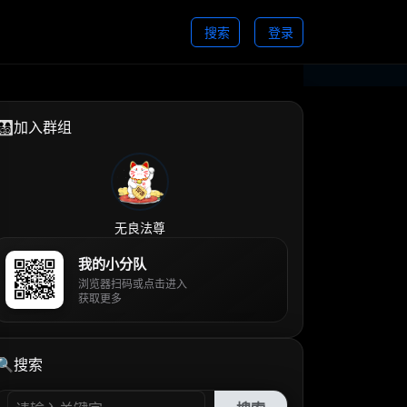
搜索
登录
👨‍👩‍👧‍👦加入群组
无良法尊
我的小分队
浏览器扫码或点击进入
获取更多
🔍搜索