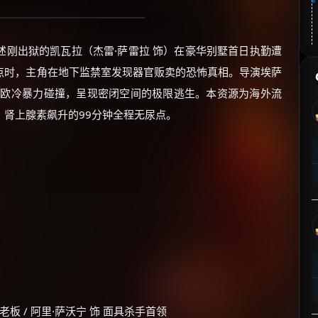
述刚出狱的凯瓦拉（杰雷·萨雷拉 饰）在豪华别墅首日执勤遭
点时，主角在地下监禁室发现器官贩卖的恐怖真相。导演埃萨
北欧冷暴力碰撞，呈现密闭空间的极限逃生。本资源为海外流
肾上腺素飙升的99分钟全程无尿点。
墅老板 / 阿里·萨沃宁 饰 面具杀手首领