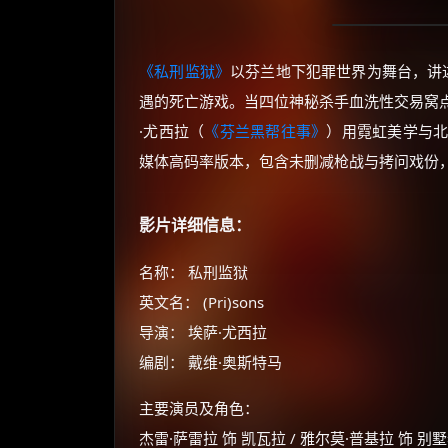
《私刑监狱》
以芬兰地下犯罪世界为舞台，讲
遇的死亡游戏。当四位神秘杀手血洗性交易窝
·尤西拉（
《芬兰黑帮往事》
）用霓虹美学与
媒体高码率版本，包含未删减枪战与拷问戏份，
影片详细信息：
名称： 私刑监狱
英文名： (Pri)sons
导演： 埃萨·尤西拉
编剧： 戴维·奥斯特马
主要演员及角色：
杰雷·萨雷拉 饰 凯瓦拉 / 雅尔莫·普基拉 饰 别