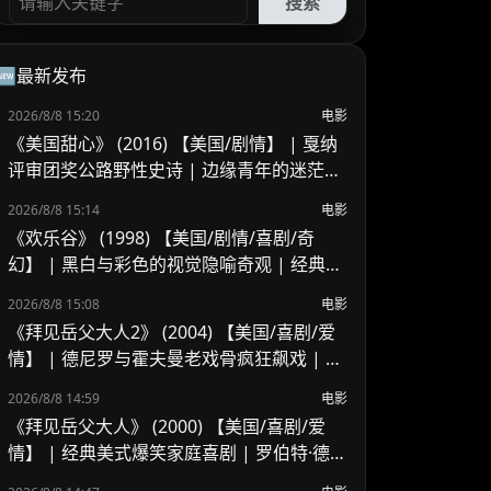
搜索
🆕最新发布
2026/8/8 15:20
电影
《美国甜心》 (2016) 【美国/剧情】 | 戛纳
评审团奖公路野性史诗 | 边缘青年的迷茫、
浪荡与青春狂想
2026/8/8 15:14
电影
《欢乐谷》 (1998) 【美国/剧情/喜剧/奇
幻】 | 黑白与彩色的视觉隐喻奇观 | 经典反
乌托邦式人性觉醒启示录
2026/8/8 15:08
电影
《拜见岳父大人2》 (2004) 【美国/喜剧/爱
情】 | 德尼罗与霍夫曼老戏骨疯狂飙戏 | 经
典好莱坞美式家庭喜剧续作
2026/8/8 14:59
电影
《拜见岳父大人》 (2000) 【美国/喜剧/爱
情】 | 经典美式爆笑家庭喜剧 | 罗伯特·德尼
罗 x 本·斯蒂勒的交锋