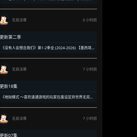
强势回归新作 | 揭露豪门恩怨背后的带血真相
无良法尊
6 小时前
更新第二季
《没有人会想念我们》第1-2季全 (2024-2026) 【墨西哥/
剧情】 | 90年代校园暗黑青春物语 | 五个边缘 loser 的地
下校园经营法则
无良法尊
7 小时前
更新18集
《地狱模式 ～喜欢速通游戏的玩家在废设定异世界无双
～》第1-2季全 (2026) 【日本/动画/奇幻/冒险】 | 终极硬
核废人玩家的受死流异世界无双 | 骨灰级高玩必看的硬核
转生神作
无良法尊
7 小时前
更新07集