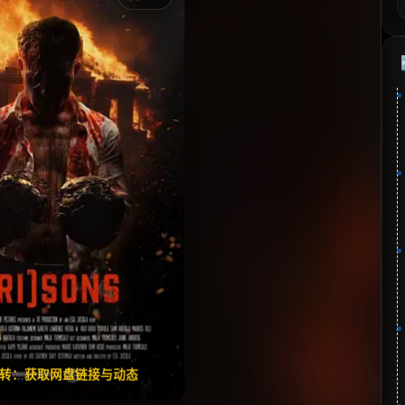
《私刑监狱》
⭐
分：6.0 | 🎬 2024年
夸克网盘
🧧️
失效请反馈
翻转：获取网盘链接与动态