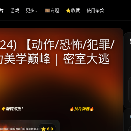
片
游戏
更多..
🎞️专题
⭐️收藏
使用条款
24) 【动作/恐怖/犯罪/
力美学巅峰 | 密室大逃
👇翻转海报！
🔥找片神器🔥
⭐️ 6.0