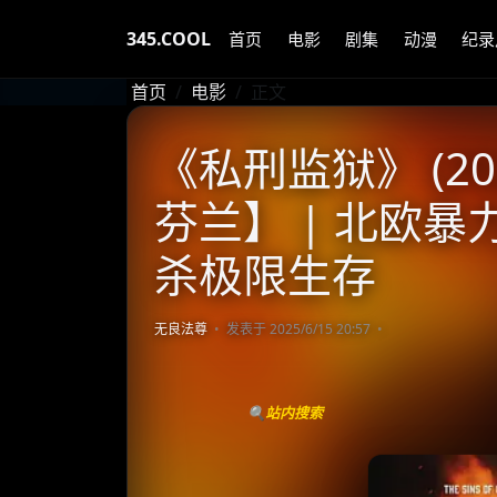
345.COOL
首页
电影
剧集
动漫
纪录
首页
电影
正文
《私刑监狱》 (20
芬兰】 | 北欧暴
杀极限生存
无良法尊
发表于 2025/6/15 20:57
🔍站内搜索