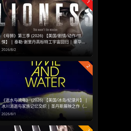
1
《母狮》第三季 (2026) 【美国/剧情/动作/惊
悚】 | 泰勒·谢里丹高标特工宇宙回归 | 豪华阵
容延续高水准硬核谍战
2026/8/2
2
《逝水与流年》 (2026) 【美国/冰岛/纪录片】 |
冰川消逝与家族记忆交织 | 圣丹斯展映之作（温
情叙事/偏沉静冷门）
2026/8/1
3