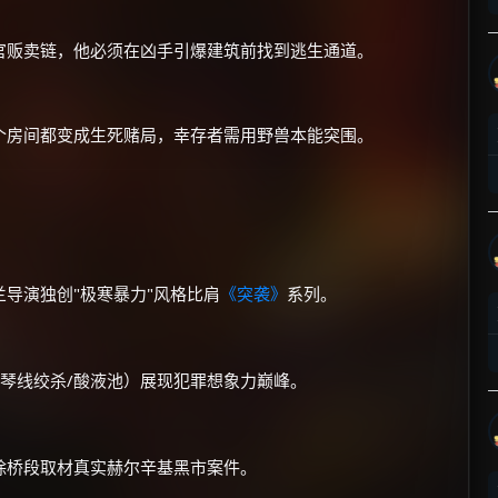
官贩卖链，他必须在凶手引爆建筑前找到逃生通道。
个房间都变成生死赌局，幸存者需用野兽本能突围。
×
🧧 福利领取站
☕
导演独创"极寒暴力"风格比肩
《突袭》
系列。
朋友们辛苦了 💦
你需要的各种会员，都可低价购买！
如夸克12个月送14天 最低75元！
钢琴线绞杀/酸液池）展现犯罪想象力巅峰。
价格有浮动，请直接搜索查最低价！
还有支付宝现金红包、外卖红包、
优惠券、活动红包，每日可领。
除桥段取材真实赫尔辛基黑市案件。