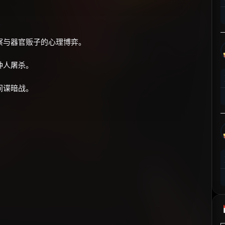
⚡
前往【大淘客】领红包
☕ 海外大侠？通过 Ko-fi 赐茶
察与器官贩子的心理博弈。
种人屠杀。
间谍暗战。