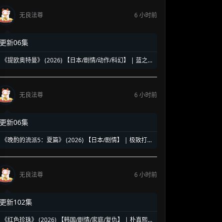
无良法尊
6 小时前
更新06集
《提欧奥特曼》 (2026) 【日本/剧情/动作/科幻】 | 蓝之
巨人的地球守护物语 | 兽医学少年与宇宙怪兽的命运对决
无良法尊
6 小时前
更新06集
《晚酌的流派5：夏篇》 (2026) 【日本/剧情】 | 极致打工
人的终极饮酒美学 | 盛夏消暑必备的硬核孤独美食神剧
无良法尊
6 小时前
更新102集
《红色珍珠》 (2026) 【韩国/剧情/家庭/复仇】 | 朴真熙