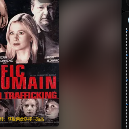
《人口贩卖》
⭐
分：7.0 | 🎬 2005年
✅ 已完结
夸克网盘
🧧️
失效请反馈
翻转：获取网盘链接与动态