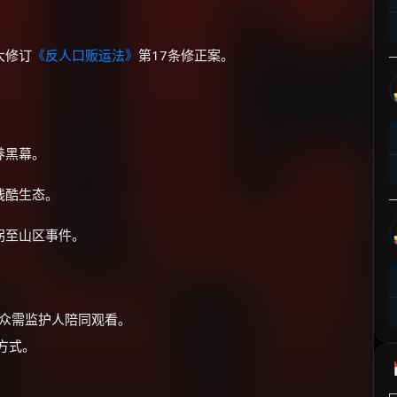
⚡
前往【大淘客】领红包
大修订
《反人口贩运法》
第17条修正案。
☕ 海外大侠？通过 Ko-fi 赐茶
养黑幕。
残酷生态。
拐至山区事件。
观众需监护人陪同观看。
方式。