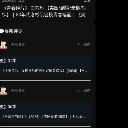
2026/8/6 12:51
剧集
《青春碎片》 (2026) 【美国/剧情/悬疑/惊
悚】 | 80年代洛杉矶名校青春暗面 | 《美国
精神病》作者新作改编
💬最新评论
无良法尊
3 小时前
更新01集
《换座位后，发现身后的男生好像喜欢我》 (2026) 【日
本/爱情/同性】 | 班级焦点大帅哥 x 纯情懵懂男高中生 | 换
座位引发的直球高甜校园BL
无良法尊
4 小时前
更新06集
《日落下的彩虹》 (2026) 【中国香港/剧情】 | 几代香港
人的彩虹邨告别情书 | 触动心灵的温情港式单元群像剧