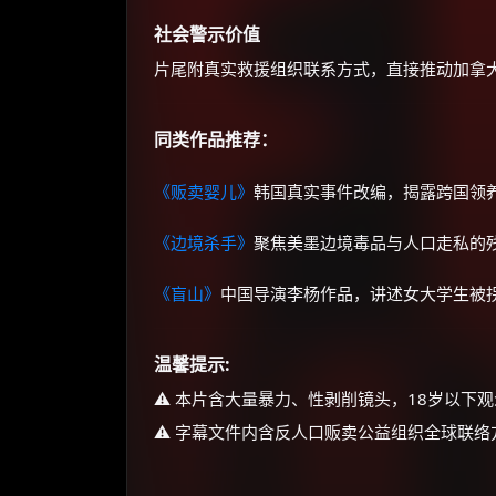
社会警示价值
片尾附真实救援组织联系方式，直接推动加拿
同类作品推荐：
《贩卖婴儿》
韩国真实事件改编，揭露跨国领
《边境杀手》
聚焦美墨边境毒品与人口走私的
《盲山》
中国导演李杨作品，讲述女大学生被
温馨提示:
⚠️ 本片含大量暴力、性剥削镜头，18岁以下
⚠️ 字幕文件内含反人口贩卖公益组织全球联络