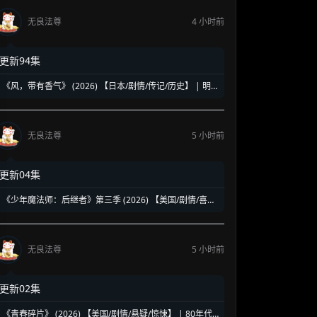
无良法尊
4 小时前
更新94集
《风，带有香气》 (2026) 【日本/剧情/传记/历史】 | 明
治时代的南丁格尔 | 见上爱演绎日本首位专业女护士的觉
醒之路
无良法尊
5 小时前
更新04集
《少年魔法师：后继者》第三季 (2026) 【美国/剧情/喜剧/
奇幻】 | 迪士尼经典魔法IP终章收官 | 贾斯汀与比莉携手
拯救家族
无良法尊
5 小时前
更新02集
《青春碎片》 (2026) 【美国/剧情/悬疑/惊悚】 | 80年代