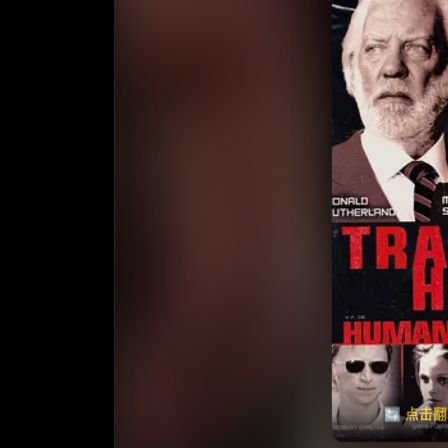
收藏
⭐️ 评
天天领红包
🔄 点击