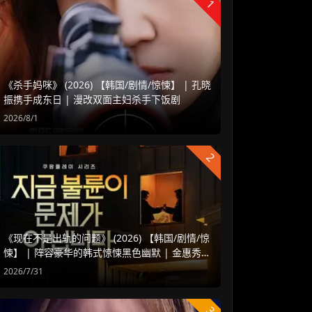
1
《杀手妈咪》 (2026) 【韩国/剧情/惊悚】 | 孔晓
振携手成东日 | 漫改双面主妇杀手下饭剧
2026/8/1
2
《现在不是出轨的问题》 (2026) 【韩国/剧情/惊
悚】 | 阵容豪华的韩式惊悚黑色幽默 | 金惠秀 x
赵汝贞强强联手
2026/7/31
3