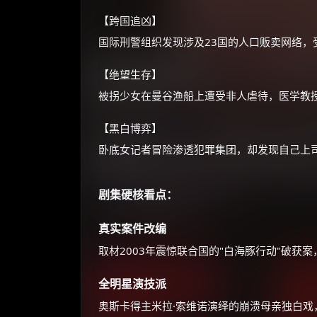
【跨国追凶】
国际刑警组织发现涉及23国的人口贩卖网络，
【绝望生存】
被拐少女在曼谷渔船上遭受非人虐待，医学教
【黑白博弈】
卧底女记者冒险渗透犯罪集团，却发现自己上
剧集硬核看点：
真实案件改编
取材2003年震惊联合国的"白海豚行动"破获
全明星演技派
奥斯卡得主米拉·索维诺演绎的崩溃母亲独白戏