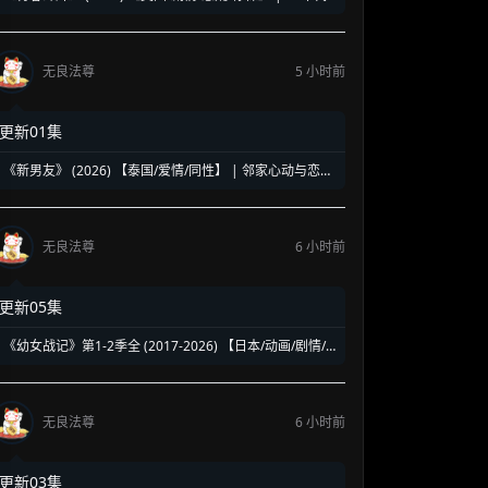
洛杉矶名校青春暗面 | 《美国精神病》作者新作改编
无良法尊
5 小时前
更新01集
《新男友》 (2026) 【泰国/爱情/同性】 | 邻家心动与恋爱
误会 | 纯正泰式校园同性浪漫新剧
无良法尊
6 小时前
更新05集
《幼女战记》第1-2季全 (2017-2026) 【日本/动画/剧情/
奇幻】 | 披着幼女皮的现代社畜怪物 | 硬核军事狂热者的
异世界神作
无良法尊
6 小时前
更新03集