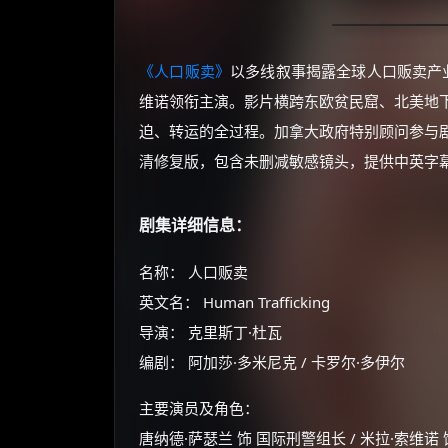
《人口贩卖》
以多线叙事揭露全球人口贩卖产
维诺领衔主演。影片横跨东欧贫民窟、北美地
迫、转运的全过程。加拿大政府特别顾问参与
清修复版，包含未删减敏感镜头，提供中英字
剧集详细信息：
名称： 人口贩卖
英文名： Human Trafficking
导演： 克里斯丁·杜瓦
编剧： 阿加莎·多米尼克 / 卡罗尔·多伊尔
主要演员及角色：
唐纳德·萨瑟兰 饰 国际刑警组长 / 米拉·索维诺 饰