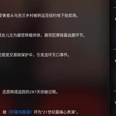
受害者从乌克兰乡村被转运至纽约地下拍卖场。
授女儿沦为器官移植供体，展现犯罪链最血腥环节。
×
🧧 福利领取站
☕
司竟是交易链保护伞，引发连环灭口事件。
朋友们辛苦了 💦
你需要的各种会员，都可低价购买！
如夸克12个月送14天 最低75元！
价格有浮动，请直接搜索查最低价！
案，还原跨境追踪的287天侦破过程。
还有支付宝现金红包、外卖红包、
优惠券、活动红包，每日可领。
，被
《好莱坞报道》
评为"21世纪最痛心表演"。