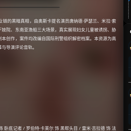
业链的黑暗真相，由奥斯卡提名演员唐纳德·萨瑟兰、米拉·索
下妓院、东南亚渔船三大场景，真实展现妇女儿童被诱拐、胁
剧本创作，案件均改编自国际刑警组织解密档案。本资源为高
幕与导演评论音轨。
 卧底记者 / 罗伯特·卡莱尔 饰 黑帮头目 / 雷米·吉拉德 饰 法