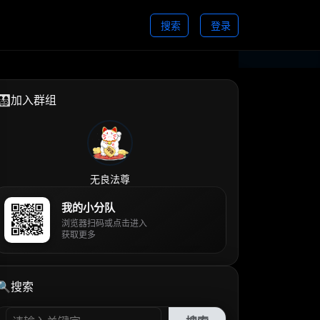
搜索
登录
👨‍👩‍👧‍👦加入群组
无良法尊
我的小分队
浏览器扫码或点击进入
获取更多
🔍搜索