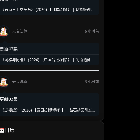
《东京三十岁左右》 (2026) 【日本/剧情】 | 现象级神剧
《三十而已》日版翻拍 | 35岁东京女子图鉴与都市救赎
无良法尊
6 小时前
更新43集
《阿松与阿暖》 (2026) 【中国台湾/剧情】 | 闽南语剧视
帝天后再度携手 | 2026初夏最温情治愈的烟火人间剧
无良法尊
6 小时前
更新03集
《龙婆虎》 (2026) 【泰国/剧情/动作】 | 钻石劫案引发的
清白保卫战 | 泰式硬核动作与悬疑冒险
📅日历