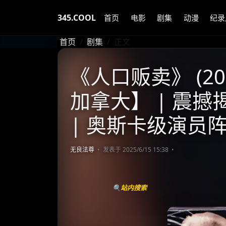
345.COOL
首页
电影
剧集
动漫
纪录
首页
剧集
正文
《人口贩卖》 (20
加拿大】 | 震
| 奥斯卡级演员
无良法尊
发表于 2025/6/15 15:38
🔍站内搜索