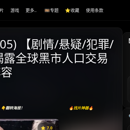
片
游戏
更多..
🎞️专题
⭐️收藏
使用条款
05) 【剧情/悬疑/犯罪/
撼揭露全球黑市人口交易
阵容
👇翻转海报！
🔥找片神器🔥
⭐️ 7.0