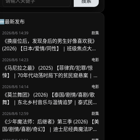
搜索
🆕最新发布
2026/8/6 14:39
剧集
《换座位后，发现身后的男生好像喜欢我》
(2026) 【日本/爱情/同性】 | 班级焦点大帅
哥 x 纯情懵懂男高中生 | 换座位引发的直球
2026/8/6 14:23
电影
高甜校园BL
《马尼拉之最》 (2025) 【菲律宾/犯罪/惊
悚】 | 70年代动荡时局下的贫民窟悬案 | 菲
律宾警匪犯罪新作
2026/8/6 14:14
电影
《莫兰舞团》 (2026) 【泰国/剧情/喜剧/歌
舞】 | 东北乡村音乐与温情追梦 | 泰式民谣
舞台上的兄妹羁绊
2026/8/6 12:59
剧集
《少年魔法师：后继者》第三季 (2026) 【美
国/剧情/喜剧/奇幻】 | 迪士尼经典魔法IP终
章收官 | 贾斯汀与比莉携手拯救家族