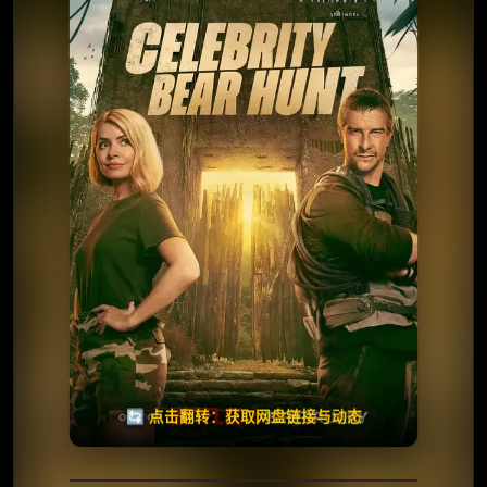
⭐️ 评分：6.4 | 🎬 2025年
✅ 已完结
夸克网盘
🧧️
天天领红包
失效请反馈
🔄 点击翻转：获取网盘链接与动态