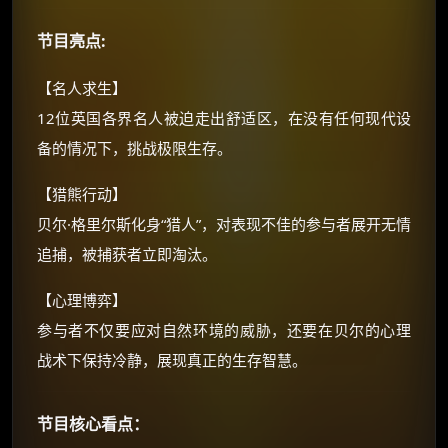
朋友们辛苦了 💦
节目亮点:
你需要的各种会员，都可低价购买！
如夸克12个月送14天 最低75元！
【名人求生】
价格有浮动，请直接搜索查最低价！
12位英国各界名人被迫走出舒适区，在没有任何现代设
还有支付宝现金红包、外卖红包、
备的情况下，挑战极限生存。
优惠券、活动红包，每日可领。
【猎熊行动】
⚡
前往【大淘客】领红包
贝尔·格里尔斯化身“猎人”，对表现不佳的参与者展开无情
追捕，被捕获者立即淘汰。
☕ 海外大侠？通过 Ko-fi 赐茶
【心理博弈】
参与者不仅要应对自然环境的威胁，还要在贝尔的心理
战术下保持冷静，展现真正的生存智慧。
节目核心看点：