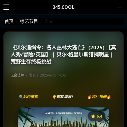
345.COOL
首页
综艺节目
正文
《贝尔追缉令：名人丛林大逃亡》 (2025) 【真
人秀/冒险/英国】 | 贝尔·格里尔斯猎捕明星 |
荒野生存终极挑战
无良法尊
发表于 2025/6/15 14:08
🔍站内搜索
👇翻转海报！
🔥找片神器🔥
⭐️ 6.4
《贝尔追缉令：名人丛林大逃亡》
收藏
⭐