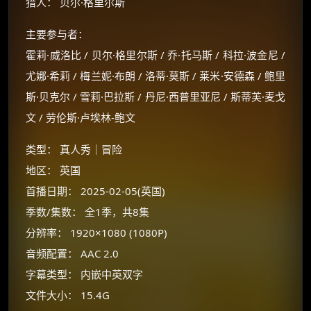
猎人： 贝尔·格里尔斯
主要参与者：
霍莉·威洛比 / 贝尔·格里尔斯 / 乔·托马斯 / 科拉·波金尼 /
尤娜·希莉 / 梅兰妮·布朗 / 洛蒂·莫斯 / 莱米·安德森 / 鲍里
斯·贝克尔 / 雪莉·巴拉斯 / 丹尼·西普里亚尼 / 斯蒂芙·麦戈
文 / 劳伦斯·卢埃林-鲍文
类型： 真人秀｜冒险
地区： 英国
首播日期： 2025-02-05(英国)
季数/集数： 全1季，共8集
分辨率： 1920×1080 (1080P)
×
🧧 福利领取站
音频配置： AAC 2.0
字幕类型： 内嵌中英双字
☕
文件大小： 15.4G