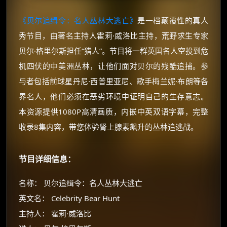
《贝尔追缉令：名人丛林大逃亡》
是一档颠覆性的真人
秀节目，由著名主持人霍莉·威洛比主持，荒野求生专家
贝尔·格里尔斯担任“猎人”。节目将一群英国名人空投到危
机四伏的中美洲丛林，让他们面对贝尔的残酷追捕。参
与者包括前球星丹尼·西普里亚尼、歌手梅兰妮·布朗等各
界名人，他们必须在恶劣环境中证明自己的生存意志。
本资源提供1080P高清画质，内嵌中英双语字幕，完整
收录8集内容，带您体验肾上腺素飙升的丛林追逃战。
节目详细信息：
名称： 贝尔追缉令：名人丛林大逃亡
英文名： Celebrity Bear Hunt
主持人： 霍莉·威洛比