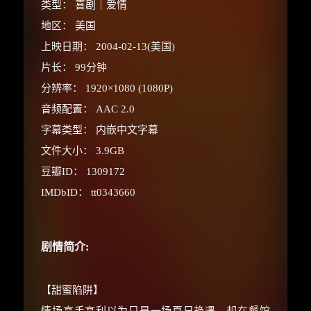
类型： 喜剧｜爱情
地区： 美国
上映日期： 2004-02-13(美国)
片长： 99分钟
分辨率： 1920×1080 (1080P)
音频配置： AAC 2.0
×
字幕类型： 内嵌中文字幕
🧧 福利领取站
文件大小： 3.9GB
☕
豆瓣ID： 1309172
IMDbID： tt0343660
朋友们辛苦了 💦
剧情简介:
你需要的各种会员，都可低价购买！
如夸克12个月送14天 最低75元！
价格有浮动，请直接搜索查最低价！
【甜蜜陷阱】
还有支付宝现金红包、外卖红包、