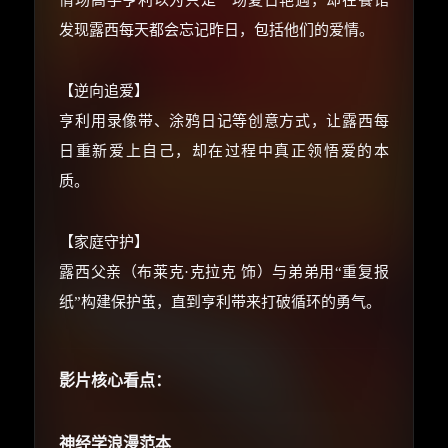
情场高手亨利以为只是一场夏日艳遇，却在餐馆
优惠券、活动红包，每日可领。
发现露西每天都会忘记昨日，包括他们的爱情。
⚡
前往【大淘客】领红包
【逆向追爱】
☕ 海外大侠？通过 Ko-fi 赐茶
亨利用录像带、涂鸦日记等创意方式，让露西每
日重新爱上自己，却在过程中真正领悟爱的本
质。
【家庭守护】
露西父亲（布莱克·克拉克 饰）与弟弟用“重复报
纸”构建保护茧，直到亨利带来打破循环的勇气。
影片核心看点：
神经学浪漫范本