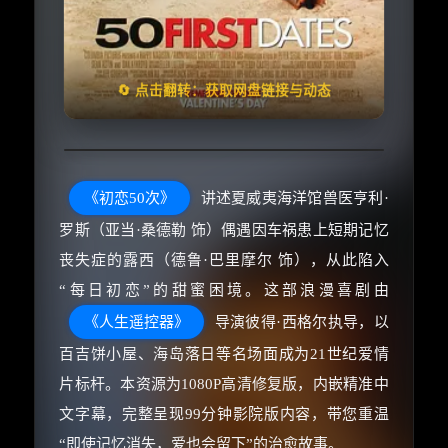
🧧️
失效请反馈
天天领红包
🔄 点击翻转：获取网盘链接与动态
《初恋50次》
讲述夏威夷海洋馆兽医亨利·
罗斯（亚当·桑德勒 饰）偶遇因车祸患上短期记忆
丧失症的露西（德鲁·巴里摩尔 饰），从此陷入
“每日初恋”的甜蜜困境。这部浪漫喜剧由
《人生遥控器》
导演彼得·西格尔执导，以
百吉饼小屋、海岛落日等名场面成为21世纪爱情
片标杆。本资源为1080P高清修复版，内嵌精准中
文字幕，完整呈现99分钟影院版内容，带您重温
“即使记忆消失，爱也会留下”的治愈故事。