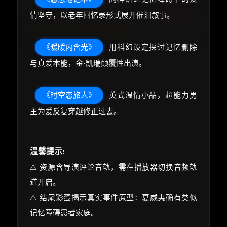
情坚守，以老年回忆录形式展开催泪叙事。
《暖暖内含光》
用科幻设定探讨记忆删除
与真爱本能，金·凯瑞颠覆性出演。
《时空恋旅人》
英式温情小品，超能力男
主为爱反复穿越修正过去。
温馨提示:
⚠️ 资源含导演评论音轨，需在播放器切换音频轨
道开启。
⚠️ 结尾彩蛋揭示真实事件原型：夏威夷确有类似
记忆障碍患者家庭。