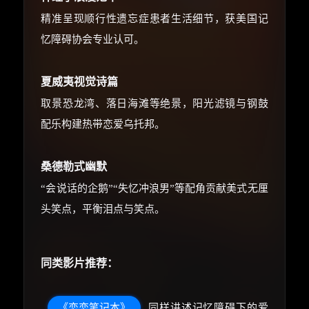
精准呈现顺行性遗忘症患者生活细节，获美国记
忆障碍协会专业认可。
夏威夷视觉诗篇
取景恐龙湾、落日海滩等绝景，阳光滤镜与钢鼓
配乐构建热带恋爱乌托邦。
桑德勒式幽默
“会说话的企鹅”“失忆冲浪男”等配角贡献美式无厘
头笑点，平衡泪点与笑点。
同类影片推荐：
《恋恋笔记本》
同样讲述记忆障碍下的爱