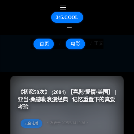
345.COOL
正文
首页
电影
《初恋50次》 (2004) 【喜剧/爱情/美国】 |
亚当·桑德勒浪漫经典 | 记忆重置下的真爱
考验
发表于 2025/6/14 10:36
无良法尊