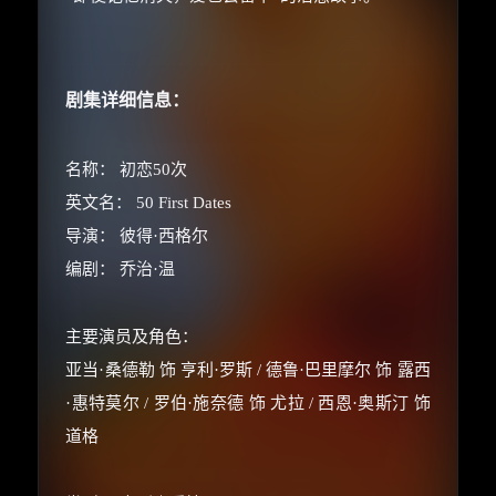
剧集详细信息：
名称： 初恋50次
英文名： 50 First Dates
导演： 彼得·西格尔
编剧： 乔治·温
主要演员及角色：
亚当·桑德勒 饰 亨利·罗斯 / 德鲁·巴里摩尔 饰 露西
·惠特莫尔 / 罗伯·施奈德 饰 尤拉 / 西恩·奥斯汀 饰
道格