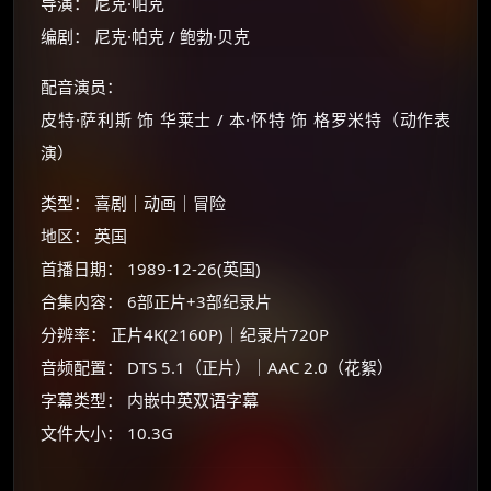
导演： 尼克·帕克
编剧： 尼克·帕克 / 鲍勃·贝克
配音演员：
皮特·萨利斯 饰 华莱士 / 本·怀特 饰 格罗米特（动作表
演）
类型： 喜剧｜动画｜冒险
地区： 英国
首播日期： 1989-12-26(英国)
合集内容： 6部正片+3部纪录片
分辨率： 正片4K(2160P)｜纪录片720P
音频配置： DTS 5.1（正片）｜AAC 2.0（花絮）
×
🧧 福利领取站
字幕类型： 内嵌中英双语字幕
☕
文件大小： 10.3G