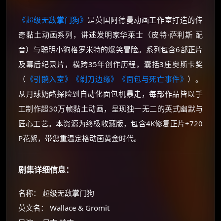
《超级无敌掌门狗》
是英国阿德曼动画工作室打造的传
奇黏土动画系列，讲述发明家华莱士（皮特·萨利斯 配
音）与聪明小狗格罗米特的爆笑冒险。系列包含6部正片
及幕后纪录片，横跨35年创作历程，囊括3座奥斯卡奖
（
《引鹅入室》
《剃刀边缘》
《面包与死亡事件》
）。
从月球奶酪探险到自动化面包机暴走，每部作品皆以手
工制作超30万帧黏土动画，呈现独一无二的英式幽默与
匠心工艺。本资源为终极收藏版，包含4K修复正片+720
P花絮，带您重温定格动画黄金时代。
剧集详细信息：
名称： 超级无敌掌门狗
英文名： Wallace & Gromit