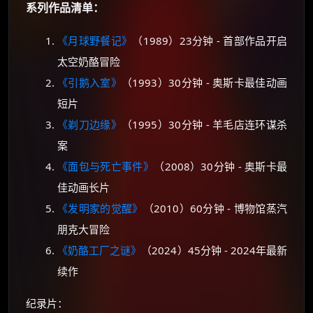
系列作品清单：
朋友们辛苦了 💦
你需要的各种会员，都可低价购买！
《月球野餐记》
（1989）23分钟 - 首部作品开启
如夸克12个月送14天 最低75元！
太空奶酪冒险
价格有浮动，请直接搜索查最低价！
《引鹅入室》
（1993）30分钟 - 奥斯卡最佳动画
还有支付宝现金红包、外卖红包、
短片
优惠券、活动红包，每日可领。
《剃刀边缘》
（1995）30分钟 - 羊毛店连环谋杀
⚡
前往【大淘客】领红包
案
《面包与死亡事件》
（2008）30分钟 - 奥斯卡最
☕ 海外大侠？通过 Ko-fi 赐茶
佳动画长片
《发明家的觉醒》
（2010）60分钟 - 博物馆蒸汽
朋克大冒险
《奶酪工厂之谜》
（2024）45分钟 - 2024年最新
续作
纪录片：