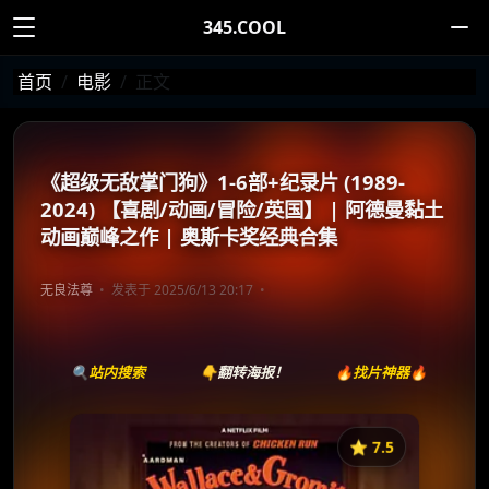
345.COOL
首页
电影
正文
《超级无敌掌门狗》1-6部+纪录片 (1989-
2024) 【喜剧/动画/冒险/英国】 | 阿德曼黏土
动画巅峰之作 | 奥斯卡奖经典合集
无良法尊
发表于 2025/6/13 20:17
🔍站内搜索
👇翻转海报！
🔥找片神器🔥
⭐️ 7.5
《超级无敌掌门狗》
收藏
⭐