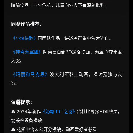
暗喻食品工业化危机，儿童向外表下有深刻批判。
同类作品推荐：
《小鸡快跑》
同团队作品，讲述鸡群集中营大逃亡。
《神奇海盗团》
阿德曼首部3D定格动画，海盗争夺年度
大奖。
《玛丽和马克思》
澳大利亚黏土动画，探讨孤独与友
谊。
温馨提示：
⚠️ 2024年新作
《奶酪工厂之谜》
含杜比视界HDR效果，
需兼容设备播放
⚠️ 花絮中含未公开分镜稿，动画爱好者必看