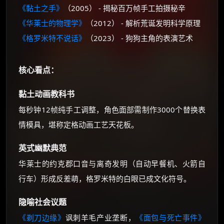
《黏土之手》
（2005） - 揭秘百万帧手工拍摄秘辛
《华莱士的物理学》
（2012） - 解析荒诞发明科学原理
《格罗米特不说话》
（2023） - 狗狗主角的表演艺术
核心看点：
黏土动画教科书
每秒钟12帧纯手工调整，角色面部需制作3000个替换表
情模具，堪称定格动画工艺天花板。
英式幽默典范
华莱士的约克郡口音与离奇发明（自动早餐机、火箭自
行车）形成反差萌，格罗米特的白眼已成文化符号。
隐喻社会议题
《剃刀边缘》
讽刺羊毛产业垄断，
《面包与死亡事件》