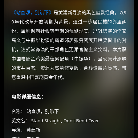
《站直啰，别趴下》
是黄建新导演的黑色幽默经典，以9
0年代改革开放初期为背景，通过一栋居民楼的邻里纠
纷，犀利讽刺社会转型期的荒诞现实。冯巩饰演的作家
高文与牛振华扮演的霸道邻居张勇武展开啼笑皆非的对
抗，达式常饰演的干部角色更添官僚主义笑料。本片获
中国电影金鸡奖最佳男配角（牛振华），呈现原汁原味
的市井百态。资源为高清修复版，含珍贵胶片质感，带
您重温中国喜剧黄金年代。
电影详细信息：
名称： 站直啰，别趴下
英文名： Stand Straight, Don't Bend Over
导演： 黄建新