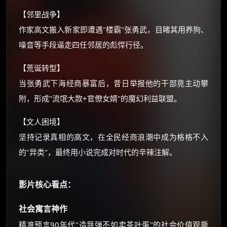
【邻里战争】
还有支付宝现金红包、外卖红包、
优惠券、活动红包，每日可领。
作家高文搬入新家即遭遇"楼霸"张勇武，目睹其用养狗、
噪音等手段逼走四任邻居的彪悍行径。
⚡
前往【大淘客】领红包
【荒诞转型】
当张勇武下海经商暴富后，昔日举报他的干部竟主动攀
☕ 海外大侠？通过 Ko-fi 赐茶
附，形成"流氓大款+官僚女婿"的魔幻利益联盟。
【文人困境】
坚持记录真相的高文，在全民经商浪潮中成为格格不入
的"异类"，最终用小说完成对时代的辛辣注解。
影片核心看点：
社会寓言神作
精准预言90年代"造导弹不如卖茶叶蛋"的社会价值观撕