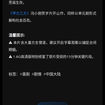
荒诞生存。
《甲方乙方》
冯小刚贺岁片开山作，同样以单元剧形式
解构社会百态。
温馨提示:
⚠️ 本片含大量方言俚语，建议开启字幕观看以捕捉台词
精髓。
⚠️ 1.6G高清版特别修复了原片受损的15分钟关键片段。
标签：
#
喜剧
#
剧情
#
中国大陆