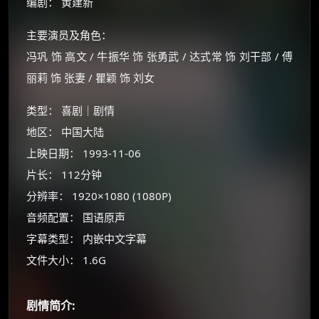
编剧： 黄建新
主要演员及角色：
冯巩 饰 高文 / 牛振华 饰 张勇武 / 达式常 饰 刘干部 / 傅
丽莉 饰 张妻 / 瞿颖 饰 刘女
类型： 喜剧｜剧情
地区： 中国大陆
上映日期： 1993-11-06
片长： 112分钟
×
🧧 福利领取站
分辨率： 1920×1080 (1080P)
☕
音频配置： 国语原声
字幕类型： 内嵌中文字幕
文件大小： 1.6G
朋友们辛苦了 💦
你需要的各种会员，都可低价购买！
如夸克12个月送14天 最低75元！
剧情简介:
价格有浮动，请直接搜索查最低价！