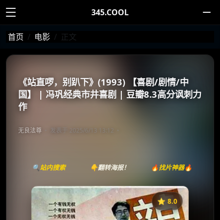
345.COOL
首页
电影
正文
《站直啰，别趴下》(1993) 【喜剧/剧情/中
国】 | 冯巩经典市井喜剧 | 豆瓣8.3高分讽刺力
作
无良法尊
发表于 2025/6/13 13:12
🔍站内搜索
👇翻转海报！
🔥找片神器🔥
⭐️ 8.0
《站直啰，别趴下》
收藏
⭐