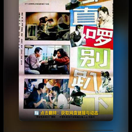
⭐️ 评分：8.0 | 🎬 1993年
夸克网盘
🧧️
天天领红包
失效请反馈
🔄 点击翻转：获取网盘链接与动态