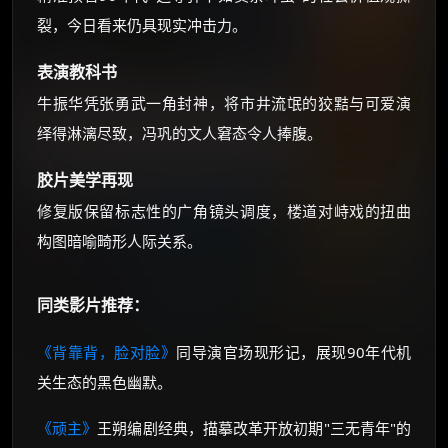
裂，今日看来仍具现实冲击力。
表演教科书
牛振华凭张勇武一角封神，将市井流氓的狡黠与可爱演
绎得淋漓尽致，冯巩的文人窘态令人捧腹。
胶片美学再现
修复版保留标志性的广角镜头调度，楼道对峙戏的扭曲
构图暗喻畸形人际关系。
同类影片推荐：
《背靠背，脸对脸》
同导演官场现形记，展现90年代机
关生态的黑色幽默。
《顽主》
王朔编剧经典，描摹改革开放初期"三无青年"的