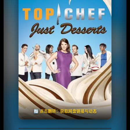
⭐️ 评分：5.0 | 🎬 2010年
✅ 已完结
夸克网盘
🧧️
失效请反馈
天天领红包
🔄 点击翻转：获取网盘链接与动态