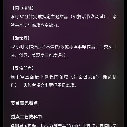
【闪电挑战】
还有支付宝现金红包、外卖红包、
优惠券、活动红包，每日可领。
限时30分钟完成指定主题甜品（如复活节彩蛋塔），考
验基本功与临场应变能力。
⚡
前往【大淘客】领红包
【淘汰赛】
48小时制作多层艺术蛋糕/液氮冰淇淋等作品，评委从口
☕ 海外大侠？通过 Ko-fi 赐茶
感、创意、美观度三维度评分。
【致命弱点】
选手需直面最不擅长的领域（如面包发酵、糖花制
作），失败者将交出厨师围裙离场。
节目高光看点：
甜点工艺教科书
详细展示拉糖、巧克力雕塑等20+种专业技法，被国际烹