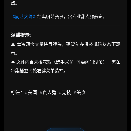
点。
《厨艺大师》
经典厨艺赛事，含专业甜点师赛道。
温馨提示:
⚠️ 本资源含大量特写镜头，建议勿在深夜饥饿状态下观
看。
⚠️ 文件内含未播花絮（选手采访+评委闭门讨论），需在
每集播放时按右键菜单选择。
标签：
#
美国
#
真人秀
#
竞技
#
美食