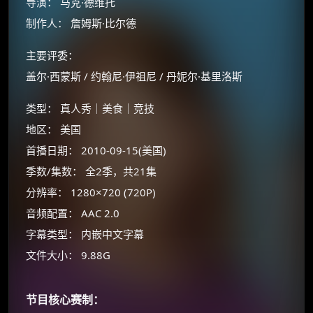
导演： 马克·德维托
制作人： 詹姆斯·比尔德
主要评委：
盖尔·西蒙斯 / 约翰尼·伊祖尼 / 丹妮尔·基里洛斯
类型： 真人秀｜美食｜竞技
地区： 美国
首播日期： 2010-09-15(美国)
季数/集数： 全2季，共21集
×
🧧 福利领取站
分辨率： 1280×720 (720P)
☕
音频配置： AAC 2.0
字幕类型： 内嵌中文字幕
文件大小： 9.88G
朋友们辛苦了 💦
你需要的各种会员，都可低价购买！
如夸克12个月送14天 最低75元！
节目核心赛制：
价格有浮动，请直接搜索查最低价！