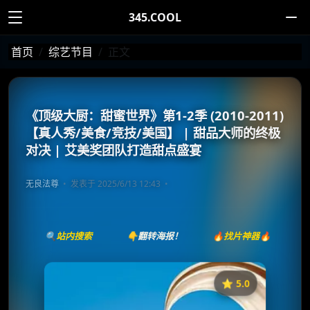
345.COOL
首页
综艺节目
正文
《顶级大厨：甜蜜世界》第1-2季 (2010-2011)
【真人秀/美食/竞技/美国】 | 甜品大师的终极
对决 | 艾美奖团队打造甜点盛宴
无良法尊
发表于 2025/6/13 12:43
🔍站内搜索
👇翻转海报！
🔥找片神器🔥
⭐️ 5.0
《
顶级大厨：甜蜜世界》
收藏
⭐