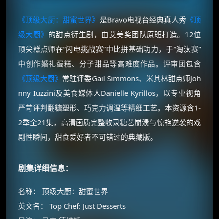
《顶级大厨：甜蜜世界》
是Bravo电视台经典真人秀
《顶
级大厨》
的甜点衍生剧，由艾美奖团队原班打造。12位
顶尖糕点师在“闪电挑战赛”中比拼基础功力，于“淘汰赛”
中创作婚礼蛋糕、分子甜品等高难度作品。评审团包含
《顶级大厨》
常驻评委Gail Simmons、米其林甜点师Joh
nny Iuzzini及美食媒体人Danielle Kyrillos，以专业视角
严苛评判翻糖塑形、巧克力调温等精细工艺。本资源含1-
2季全21集，高清画质完整收录糖艺崩溃与惊艳逆袭的戏
剧性瞬间，甜食爱好者不可错过的典藏版。
剧集详细信息：
名称： 顶级大厨：甜蜜世界
英文名： Top Chef: Just Desserts