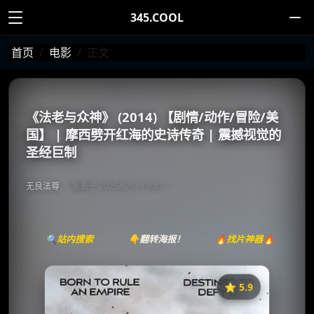
345.COOL
首页
电影
正文
《法老与众神》 (2014) 【剧情/动作/冒险/美
国】 | 摩西劈开红海的史诗传奇 | 震撼视觉的
圣经巨制
无良法尊
发表于 2025/6/12 19:41
🔍站内搜索
👇翻转海报！
🔥找片神器🔥
⭐️ 5.9
《法老与众神》
收藏
⭐