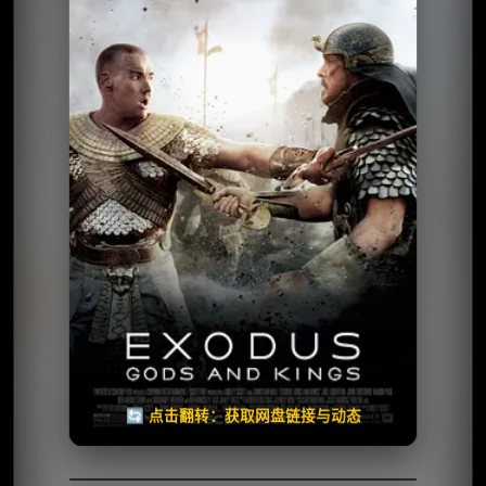
⭐️ 评分：5.9 | 🎬 2014年
夸克网盘
百度网盘
🧧️
天天领红包
失效请反馈
🔄 点击翻转：获取网盘链接与动态