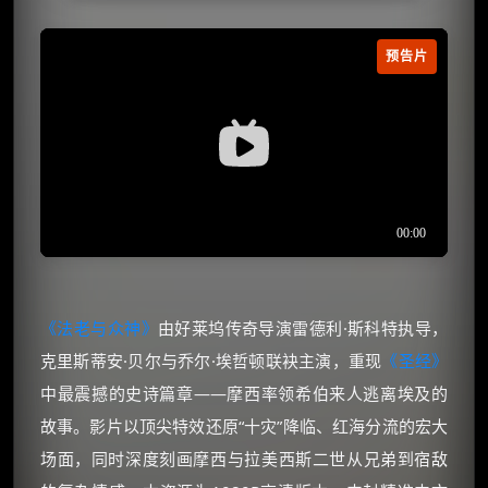
预告片
《法老与众神》
由好莱坞传奇导演雷德利·斯科特执导，
克里斯蒂安·贝尔与乔尔·埃哲顿联袂主演，重现
《圣经》
中最震撼的史诗篇章——摩西率领希伯来人逃离埃及的
故事。影片以顶尖特效还原“十灾”降临、红海分流的宏大
场面，同时深度刻画摩西与拉美西斯二世从兄弟到宿敌