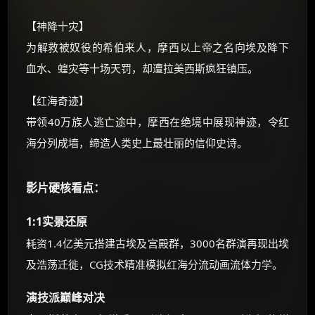
【神降十灾】
为解救被奴役的希伯来人，摩西以上帝之名向埃及降下
血水、蝗灾等十场天罚，却遭拉美西斯疯狂镇压。
【红海奇迹】
带领40万族人逃亡途中，摩西在绝境中展现神迹，令红
海分列成墙，缔造人类史上最壮丽的信仰史诗。
影片硬核看点：
1:1实景还原
耗资1.4亿美元搭建古埃及宫殿群，3000名群演再现出埃
及浩荡迁徙，CG技术精准模拟红海分流动画流体力学。
演技派巅峰对决