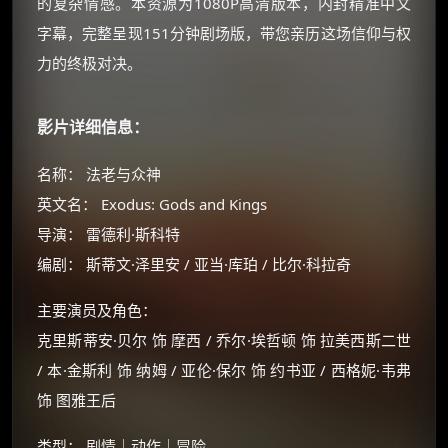
的复杂情感。本资源为1080P高清版本，内封精准中文
字幕，完整呈现151分钟剧场版，带您亲历这场信仰与权
力的终极对决。
影片详细信息：
名称： 法老与众神
英文名： Exodus: Gods and Kings
导演： 雷德利·斯科特
编剧： 斯蒂文·泽里安 / 亚当·库珀 / 比尔·科拉奇
主要演员及角色：
克里斯蒂安·贝尔 饰 摩西 / 乔尔·埃哲顿 饰 拉美西斯二世
/ 本·金斯利 饰 纳姆 / 亚伦·保尔 饰 约书亚 / 西格妮·韦弗
饰 图雅王后
×
🧧 福利领取站
类型： 剧情｜动作｜冒险