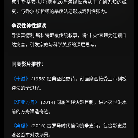
克里斯蒂安·贝尔增重20斤演绎摩西从王子到先知的蜕
变，与乔尔·埃哲顿的暴戾法老形成戏剧性张力。
争议性神性解读
导演雷德利·斯科特颠覆传统叙事，将“十灾”表现为连锁自
然灾害，引发宗教与科学关系的深层思考。
同类影片推荐：
《十诫》
(1956) 经典圣经史诗，刻画摩西接受上帝刻板
律法的全过程。
《诺亚方舟》
(2014) 同属圣经灾难巨制，讲述灭世洪水
前的方舟建造奇迹。
《宾虚》
(2016) 古罗马时代信仰抗争史诗，包含影史最
著名战车对决场景。