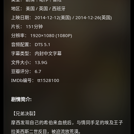
地区： 美国 / 英国 / 西班牙
☕
上映日期： 2014-12-12(美国) / 2014-12-26(英国)
片长： 151分钟
朋友们辛苦了 💦
分辨率： 1920×1080 (1080P)
你需要的各种会员，都可低价购买！
音频配置： DTS 5.1
如夸克12个月送14天 最低75元！
字幕类型： 内封中文字幕
价格有浮动，请直接搜索查最低价！
文件大小： 13.9G
还有支付宝现金红包、外卖红包、
豆瓣评分： 6.7
优惠券、活动红包，每日可领。
IMDb编号： tt1528100
⚡
前往【大淘客】领红包
剧情简介:
☕ 海外大侠？通过 Ko-fi 赐茶
【兄弟决裂】
摩西发现自己的希伯来血统后，与情同手足的埃及王子
拉美西斯二世反目，被迫流放荒漠。