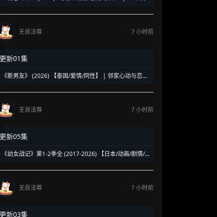
洛杉矶名校青春暗面 | 《美国精神病》作者新作改编
无良法尊
7 小时前
更新01集
《新男友》 (2026) 【泰国/爱情/同性】 | 邻家心动与恋爱
误会 | 纯正泰式校园同性浪漫新剧
无良法尊
7 小时前
更新05集
《幼女战记》第1-2季全 (2017-2026) 【日本/动画/剧情/
奇幻】 | 披着幼女皮的现代社畜怪物 | 硬核军事狂热者的
异世界神作
无良法尊
7 小时前
更新03集