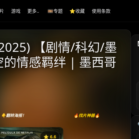
片
游戏
更多..
🎞️专题
⭐️收藏
使用条款
025) 【剧情/科幻/墨
空的情感羁绊 | 墨西哥
👇翻转海报！
🔥找片神器🔥
⭐️ 6.6