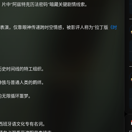
片中"阿兹特克历法密码"暗藏关键剧情线索。
⚡
前往【大淘客】领红包
☕ 海外大侠？通过 Ko-fi 赐茶
的无对白表演，仅靠眼神传递跨时空情感，被影评人称为"拉丁版
《时
历史时间线的特工组织。
种族与普通人类的羁绊。
的无限循环噩梦。
量西班牙语文化专有名词。