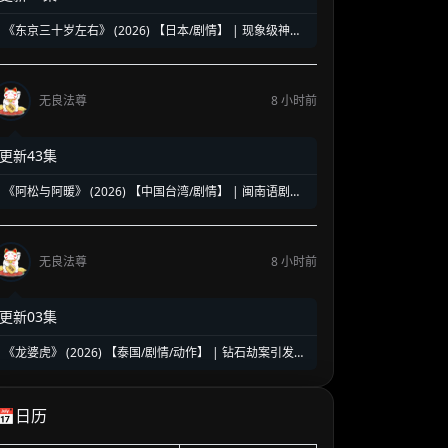
《东京三十岁左右》 (2026) 【日本/剧情】 | 现象级神剧
《三十而已》日版翻拍 | 35岁东京女子图鉴与都市救赎
无良法尊
8 小时前
更新43集
《阿松与阿暖》 (2026) 【中国台湾/剧情】 | 闽南语剧视
帝天后再度携手 | 2026初夏最温情治愈的烟火人间剧
无良法尊
8 小时前
更新03集
《龙婆虎》 (2026) 【泰国/剧情/动作】 | 钻石劫案引发的
清白保卫战 | 泰式硬核动作与悬疑冒险
📅日历