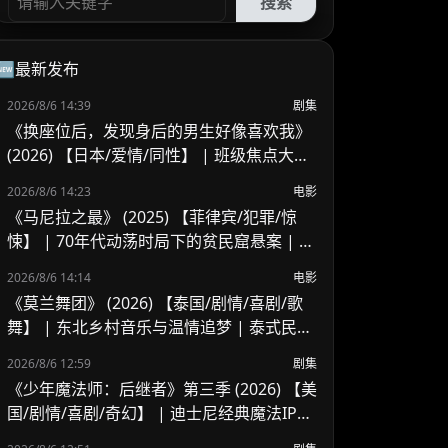
搜索
🆕最新发布
2026/8/6 14:39
剧集
《换座位后，发现身后的男生好像喜欢我》
(2026) 【日本/爱情/同性】 | 班级焦点大帅
哥 x 纯情懵懂男高中生 | 换座位引发的直球
2026/8/6 14:23
电影
高甜校园BL
《马尼拉之最》 (2025) 【菲律宾/犯罪/惊
悚】 | 70年代动荡时局下的贫民窟悬案 | 菲
律宾警匪犯罪新作
2026/8/6 14:14
电影
《莫兰舞团》 (2026) 【泰国/剧情/喜剧/歌
舞】 | 东北乡村音乐与温情追梦 | 泰式民谣
舞台上的兄妹羁绊
2026/8/6 12:59
剧集
《少年魔法师：后继者》第三季 (2026) 【美
国/剧情/喜剧/奇幻】 | 迪士尼经典魔法IP终
章收官 | 贾斯汀与比莉携手拯救家族