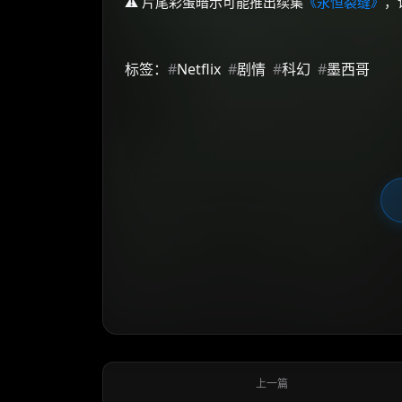
⚠️ 片尾彩蛋暗示可能推出续集
《永恒裂缝》
，
标签：
#
Netflix
#
剧情
#
科幻
#
墨西哥