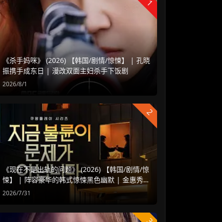
1
《杀手妈咪》 (2026) 【韩国/剧情/惊悚】 | 孔晓
振携手成东日 | 漫改双面主妇杀手下饭剧
2026/8/1
2
《现在不是出轨的问题》 (2026) 【韩国/剧情/惊
悚】 | 阵容豪华的韩式惊悚黑色幽默 | 金惠秀 x
赵汝贞强强联手
2026/7/31
3