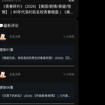
2026/8/6 12:51
剧集
《青春碎片》 (2026) 【美国/剧情/悬疑/惊
悚】 | 80年代洛杉矶名校青春暗面 | 《美国
精神病》作者新作改编
💬最新评论
无良法尊
5 小时前
更新01集
《换座位后，发现身后的男生好像喜欢我》 (2026) 【日
本/爱情/同性】 | 班级焦点大帅哥 x 纯情懵懂男高中生 | 换
座位引发的直球高甜校园BL
无良法尊
5 小时前
更新06集
《日落下的彩虹》 (2026) 【中国香港/剧情】 | 几代香港
人的彩虹邨告别情书 | 触动心灵的温情港式单元群像剧