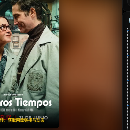
《我俩的时代》
⭐
分：6.6 | 🎬 2025年
夸克网盘
🧧️
失效请反馈
翻转：获取网盘链接与动态