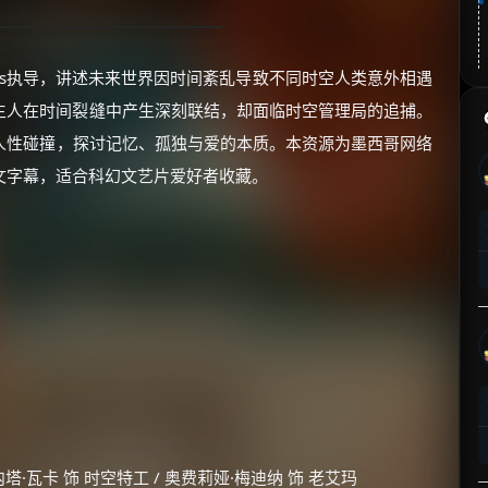
artas执导，讲述未来世界因时间紊乱导致不同时空人类意外相遇
演的陌生人在时间裂缝中产生深刻联结，却面临时空管理局的追捕。
人性碰撞，探讨记忆、孤独与爱的本质。本资源为墨西哥网络
文字幕，适合科幻文艺片爱好者收藏。
/ 蕾内塔·瓦卡 饰 时空特工 / 奥费莉娅·梅迪纳 饰 老艾玛