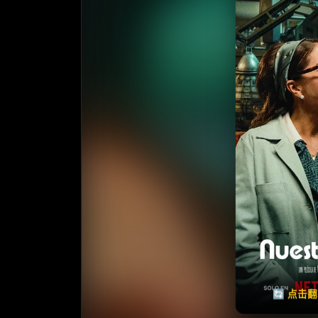
收藏
⭐️ 评
天天领红包
🔄 点击