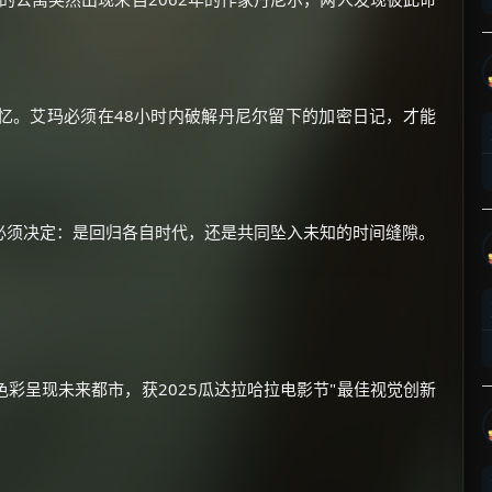
忆。艾玛必须在48小时内破解丹尼尔留下的加密日记，才能
×
🧧 福利领取站
☕
必须决定：是回归各自时代，还是共同坠入未知的时间缝隙。
朋友们辛苦了 💦
你需要的各种会员，都可低价购买！
如夸克12个月送14天 最低75元！
价格有浮动，请直接搜索查最低价！
彩呈现未来都市，获2025瓜达拉哈拉电影节"最佳视觉创新
还有支付宝现金红包、外卖红包、
优惠券、活动红包，每日可领。