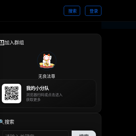
搜索
登录
👨‍👩‍👧‍👦加入群组
无良法尊
我的小分队
浏览器扫码或点击进入
获取更多
🔍搜索