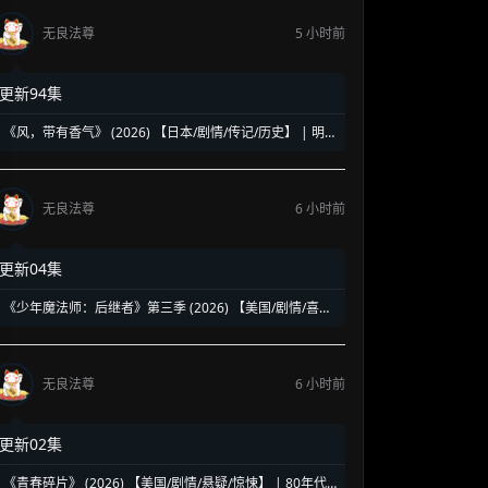
无良法尊
5 小时前
更新94集
《风，带有香气》 (2026) 【日本/剧情/传记/历史】 | 明
治时代的南丁格尔 | 见上爱演绎日本首位专业女护士的觉
醒之路
无良法尊
6 小时前
更新04集
《少年魔法师：后继者》第三季 (2026) 【美国/剧情/喜剧/
奇幻】 | 迪士尼经典魔法IP终章收官 | 贾斯汀与比莉携手
拯救家族
无良法尊
6 小时前
更新02集
《青春碎片》 (2026) 【美国/剧情/悬疑/惊悚】 | 80年代