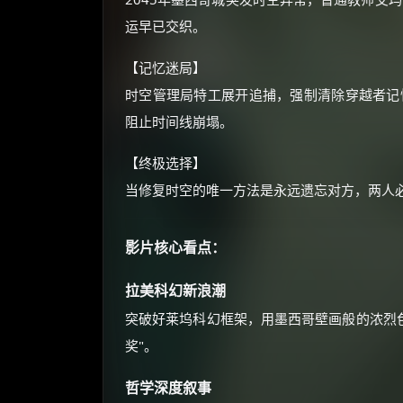
运早已交织。
【记忆迷局】
时空管理局特工展开追捕，强制清除穿越者记
阻止时间线崩塌。
【终极选择】
当修复时空的唯一方法是永远遗忘对方，两人
影片核心看点：
拉美科幻新浪潮
突破好莱坞科幻框架，用墨西哥壁画般的浓烈色
奖"。
哲学深度叙事