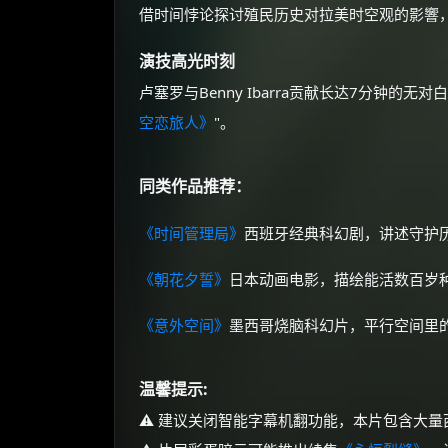
借时间悖论探讨殖民历史对拉美时空观的影響，
演技高光时刻
卢塞罗与Benny Ibarra贡献长达7分钟
空恋旅人》
"。
同类作品推荐：
《时间管理局》
西班牙经典科幻剧，讲述守护
《朝花夕誓》
日本动画电影，描绘能活数百岁
《意外空间》
墨西哥烧脑科幻片，平行空间里
温馨提示:
⚠️ 建议关闭智能字幕机翻功能，本片包含大