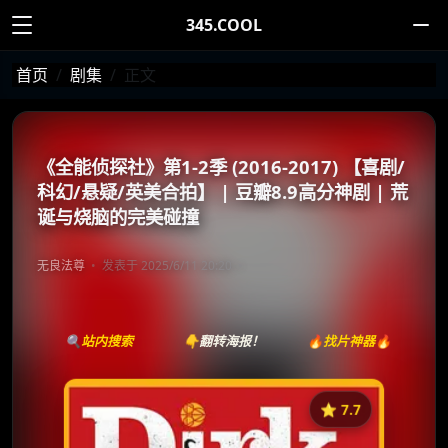
345.COOL
首页
剧集
正文
《全能侦探社》第1-2季 (2016-2017) 【喜剧/
科幻/悬疑/英美合拍】 | 豆瓣8.9高分神剧 | 荒
诞与烧脑的完美碰撞
无良法尊
发表于 2025/6/11 20:20
🔍站内搜索
👇翻转海报！
🔥找片神器🔥
⭐️ 7.7
《全能侦探社》
收藏
⭐