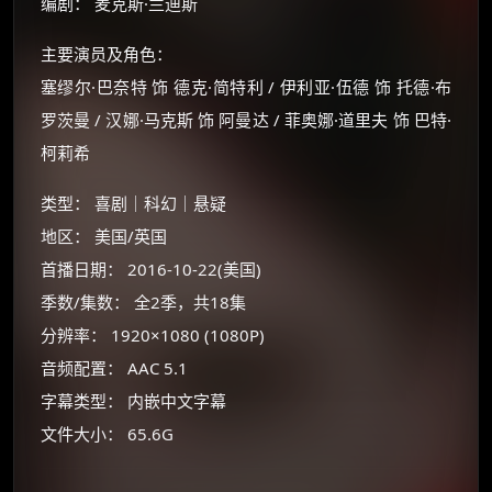
编剧： 麦克斯·兰迪斯
主要演员及角色：
塞缪尔·巴奈特 饰 德克·简特利 / 伊利亚·伍德 饰 托德·布
罗茨曼 / 汉娜·马克斯 饰 阿曼达 / 菲奥娜·道里夫 饰 巴特·
柯莉希
类型： 喜剧｜科幻｜悬疑
地区： 美国/英国
首播日期： 2016-10-22(美国)
×
🧧 福利领取站
季数/集数： 全2季，共18集
分辨率： 1920×1080 (1080P)
☕
音频配置： AAC 5.1
字幕类型： 内嵌中文字幕
朋友们辛苦了 💦
文件大小： 65.6G
你需要的各种会员，都可低价购买！
如夸克12个月送14天 最低75元！