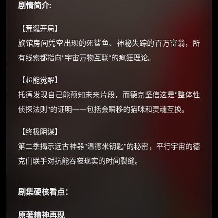
价格有浮动，请直接搜索查最低价！
剧情简介:
还有支付宝现金红包、外卖红包、
【荒诞开局】
优惠券、活动红包，每日可领。
旅馆房间凭空出现的死鲨鱼、神秘失踪的百万富翁，所
有线索都指向"宇宙万物互联"的疯狂理论。
⚡
前往【大淘客】领红包
【超能觉醒】
☕ 海外大侠？通过 Ko-fi 赐茶
托德发现自己能预知未来片段，而德克坚信这是"整体性
侦探法则"的证明——包括会瞬移的猫咪和灵魂互换。
【终极阴谋】
第二季揭示远古神器"温德米钥匙"的秘密，平行宇宙的德
克们联手对抗能吞噬现实的时间裂缝。
剧集硬核看点：
原著精神再现