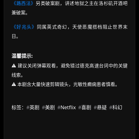
《路西法》
另类破案剧，讲述地狱之主在洛杉矶开酒吧
兼破案。
《好兆头》
同属英式奇幻，天使恶魔搭档阻止世界末
日。
温馨提示:
⚠️ 建议关闭弹幕观看，避免错过德克高速台词中的关键
线索。
⚠️ 本剧含大量快速剪辑镜头，光敏性癫痫患者慎看。
标签：
#
英剧
#
美剧
#
Netflix
#
喜剧
#
悬疑
#
科幻