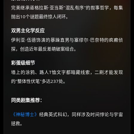
完美继承道格拉斯·亚当斯"混乱有序"的叙事哲学，每集
抛出10个谜题最终惊人闭环。
双男主化学反应
伊利亚·伍德饰演的暴躁直男与塞缪尔·巴奈特的疯癫侦
探，创造近年最反差萌破案组合。
彩蛋级细节
墙上的涂鸦、路人T恤文字都暗藏线索，二刷才能发现
的"整体性伏笔"多达237处。
同类剧集推荐：
《神秘博士》
经典英式科幻，同样涉及时间悖论与宇宙
拯救。