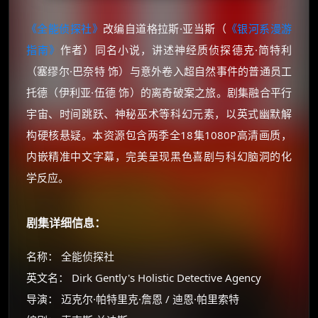
《全能侦探社》
改编自道格拉斯·亚当斯（
《银河系漫游
指南》
作者）同名小说，讲述神经质侦探德克·简特利
（塞缪尔·巴奈特 饰）与意外卷入超自然事件的普通员工
托德（伊利亚·伍德 饰）的离奇破案之旅。剧集融合平行
宇宙、时间跳跃、神秘巫术等科幻元素，以英式幽默解
构硬核悬疑。本资源包含两季全18集1080P高清画质，
内嵌精准中文字幕，完美呈现黑色喜剧与科幻脑洞的化
学反应。
剧集详细信息：
名称： 全能侦探社
英文名： Dirk Gently's Holistic Detective Agency
导演： 迈克尔·帕特里克·詹恩 / 迪恩·帕里索特