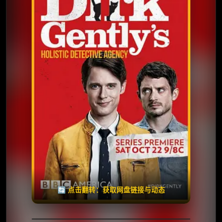
⭐️ 评分：7.7 | 🎬 2016年
✅ 已完结
夸克网盘
🧧️
天天领红包
失效请反馈
🔄 点击翻转：获取网盘链接与动态