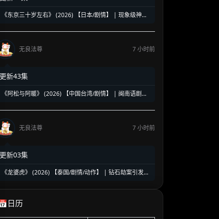
《东京三十岁左右》 (2026) 【日本/剧情】 | 现象级神剧
《三十而已》日版翻拍 | 35岁东京女子图鉴与都市救赎
无良法尊
7 小时前
更新43集
《阿松与阿暖》 (2026) 【中国台湾/剧情】 | 闽南语剧视
帝天后再度携手 | 2026初夏最温情治愈的烟火人间剧
无良法尊
7 小时前
更新03集
《龙婆虎》 (2026) 【泰国/剧情/动作】 | 钻石劫案引发的
清白保卫战 | 泰式硬核动作与悬疑冒险
📅日历