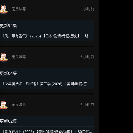
无良法尊
5 小时前
更新94集
《风，带有香气》 (2026) 【日本/剧情/传记/历史】 | 明
治时代的南丁格尔 | 见上爱演绎日本首位专业女护士的觉
醒之路
无良法尊
6 小时前
更新04集
《少年魔法师：后继者》第三季 (2026) 【美国/剧情/喜剧/
奇幻】 | 迪士尼经典魔法IP终章收官 | 贾斯汀与比莉携手
拯救家族
无良法尊
6 小时前
更新02集
《青春碎片》 (2026) 【美国/剧情/悬疑/惊悚】 | 80年代