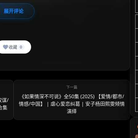
展开评论
收藏
0
《如果情深不可说》全50集 (2025) 【爱情/都市/
权谋/
情感/中国】 | 虐心爱恋纠葛 | 安子杨田熙雯倾情
合集
演绎