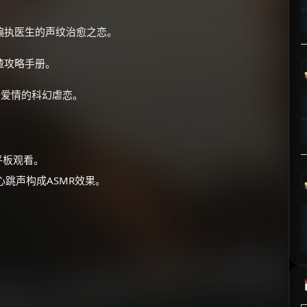
⚡
前往【大淘客】领红包
偏执医生的声纹治愈之恋。
☕ 海外大侠？通过 Ko-fi 赐茶
渣攻略手册。
去爱情的科幻虐恋。
平板观看。
心跳声构成ASMR效果。