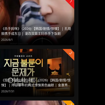
1
《杀手妈咪》 (2026) 【韩国/剧情/惊悚】 | 孔晓
振携手成东日 | 漫改双面主妇杀手下饭剧
2026/8/1
2
《现在不是出轨的问题》 (2026) 【韩国/剧情/惊
悚】 | 阵容豪华的韩式惊悚黑色幽默 | 金惠秀 x
赵汝贞强强联手
2026/7/31
3