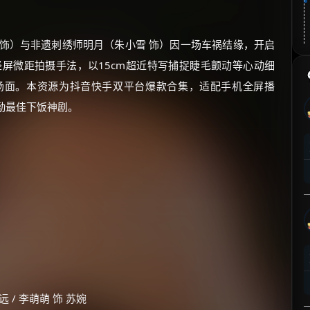
 饰）与非遗刺绣师明月（朱小雪 饰）因一场车祸结缘，开启
竖屏微距拍摄手法，以15cm超近特写捕捉睫毛颤动等心动细
场面。本资源为抖音快手双平台爆款合集，适配手机全屏播
通勤最佳下饭神剧。
远 / 李萌萌 饰 苏婉