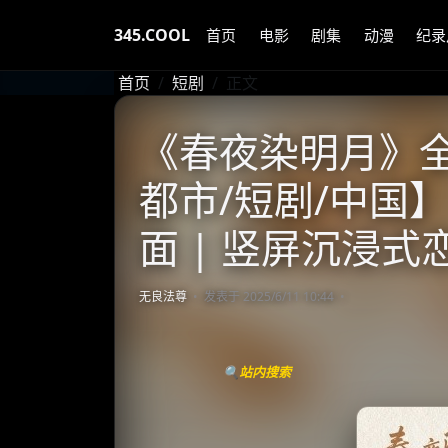
345.COOL
首页
电影
剧集
动漫
纪录
首页
短剧
正文
《春夜染明月》全48
都市/短剧/中国】
面 | 竖屏沉浸式
无良法尊
发表于 2025/6/11 10:44
🔍站内搜索