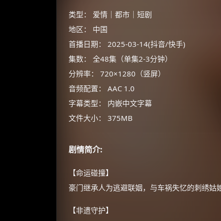
类型： 爱情｜都市｜短剧
地区： 中国
首播日期： 2025-03-14(抖音/快手)
集数： 全48集（单集2-3分钟）
分辨率： 720×1280（竖屏）
音频配置： AAC 1.0
字幕类型： 内嵌中文字幕
文件大小： 375MB
剧情简介:
【命运碰撞】
豪门继承人为逃避联姻，与车祸失忆的刺绣姑
【非遗守护】