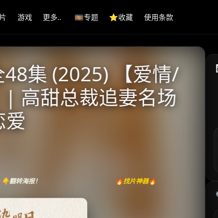
片
游戏
更多..
🎞️专题
⭐️收藏
使用条款
集 (2025) 【爱情/
 | 高甜总裁追妻名场
恋爱
👇翻转海报！
🔥找片神器🔥