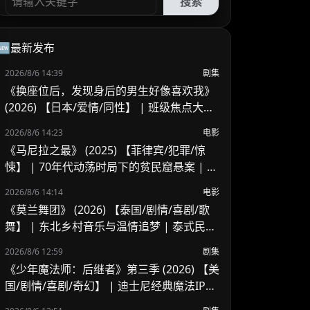
搜索
🆕最新发布
2026/8/6 14:39
剧集
《换座位后，发现身后的男生好像喜欢我》
(2026) 【日本/爱情/同性】 | 班级焦点大帅
哥 x 纯情懵懂男高中生 | 换座位引发的直球
2026/8/6 14:23
电影
高甜校园BL
《马尼拉之最》 (2025) 【菲律宾/犯罪/惊
悚】 | 70年代动荡时局下的贫民窟悬案 | 菲
律宾警匪犯罪新作
2026/8/6 14:14
电影
《莫兰舞团》 (2026) 【泰国/剧情/喜剧/歌
舞】 | 东北乡村音乐与温情追梦 | 泰式民谣
舞台上的兄妹羁绊
2026/8/6 12:59
剧集
《少年魔法师：后继者》第三季 (2026) 【美
国/剧情/喜剧/奇幻】 | 迪士尼经典魔法IP终
章收官 | 贾斯汀与比莉携手拯救家族