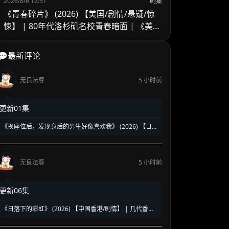
2026/8/6 12:51
剧集
《青春碎片》 (2026) 【美国/剧情/悬疑/惊
悚】 | 80年代洛杉矶名校青春暗面 | 《美国
精神病》作者新作改编
💬最新评论
无良法尊
5 小时前
更新01集
《换座位后，发现身后的男生好像喜欢我》 (2026) 【日
本/爱情/同性】 | 班级焦点大帅哥 x 纯情懵懂男高中生 | 换
座位引发的直球高甜校园BL
无良法尊
5 小时前
更新06集
《日落下的彩虹》 (2026) 【中国香港/剧情】 | 几代香港
人的彩虹邨告别情书 | 触动心灵的温情港式单元群像剧