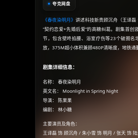
夸克网盘
《春夜染明月》
讲述科技新贵顾沉舟（王译磊
“契约恋爱+先婚后爱”的高糖纠葛。剧集首创
节，包含壁咚掐腰、浴室疗伤等23个破圈名
放，375M超小体积兼顾480P清晰度，地铁
剧集详细信息：
名称： 春夜染明月
英文名： Moonlight in Spring Night
导演： 陈果果
编剧： 林小糖
主要演员及角色：
王译磊 饰 顾沉舟 / 朱小雪 饰 明月 / 张天 饰 陆