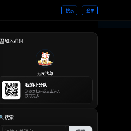
搜索
登录
👨‍👩‍👧‍👦加入群组
无良法尊
我的小分队
浏览器扫码或点击进入
获取更多
🔍搜索