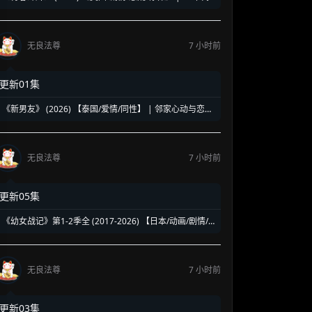
洛杉矶名校青春暗面 | 《美国精神病》作者新作改编
无良法尊
7 小时前
更新01集
《新男友》 (2026) 【泰国/爱情/同性】 | 邻家心动与恋爱
误会 | 纯正泰式校园同性浪漫新剧
无良法尊
7 小时前
更新05集
《幼女战记》第1-2季全 (2017-2026) 【日本/动画/剧情/
奇幻】 | 披着幼女皮的现代社畜怪物 | 硬核军事狂热者的
异世界神作
无良法尊
7 小时前
更新03集