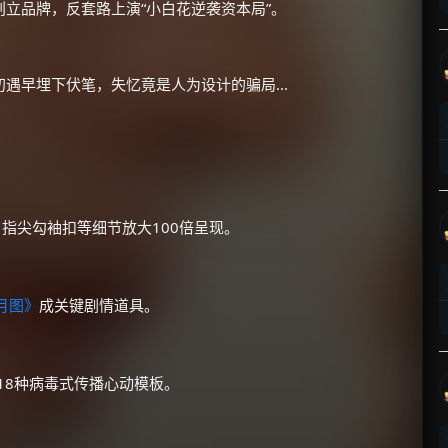
立品牌，反套路上演“小白花逆袭资本局”。
遇早埋下伏笔，失忆竟是人为设计的骗局...
×
🧧 福利领取站
☕
、指尖勾袖扣等细节放大100倍呈现。
朋友们辛苦了 💦
月图》
成关键剧情道具。
你需要的各种会员，都可低价购买！
如夸克12个月送14天 最低75元！
价格有浮动，请直接搜索查最低价！
等18种病毒式传播心动模板。
还有支付宝现金红包、外卖红包、
优惠券、活动红包，每日可领。