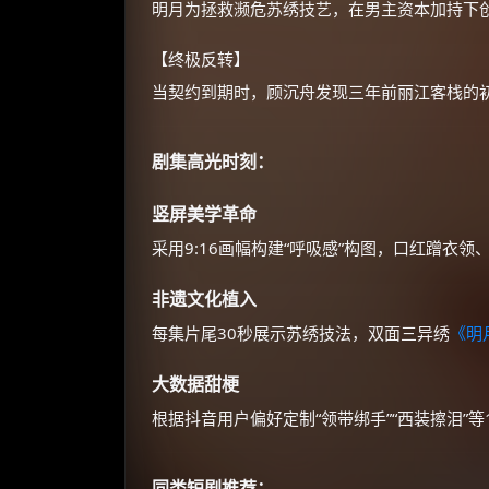
明月为拯救濒危苏绣技艺，在男主资本加持下创
【终极反转】
当契约到期时，顾沉舟发现三年前丽江客栈的初
剧集高光时刻：
竖屏美学革命
采用9:16画幅构建“呼吸感”构图，口红蹭衣领
非遗文化植入
每集片尾30秒展示苏绣技法，双面三异绣
《明
大数据甜梗
根据抖音用户偏好定制“领带绑手”“西装擦泪”
同类短剧推荐：