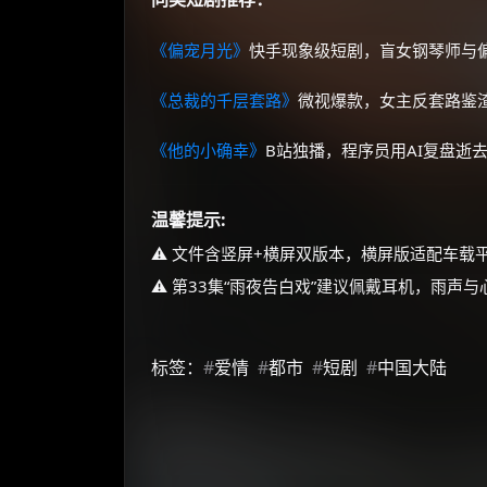
《偏宠月光》
快手现象级短剧，盲女钢琴师与
《总裁的千层套路》
微视爆款，女主反套路鉴
《他的小确幸》
B站独播，程序员用AI复盘逝
温馨提示:
⚠️ 文件含竖屏+横屏双版本，横屏版适配车载
⚠️ 第33集“雨夜告白戏”建议佩戴耳机，雨声与
标签：
#
爱情
#
都市
#
短剧
#
中国大陆