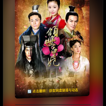
⭐️ 评分：5.4 | 🎬 2011年
✅ 已完结
夸克网盘
🧧️
天天领红包
失效请反馈
🔄 点击翻转：获取网盘链接与动态