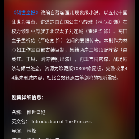
《倾世皇妃》
改编自慕容湮儿现象级小说，以五代十国
乱世为舞台，讲述楚国亡国公主马馥雅（林心如 饰）在
权力倾轧中周旋于北汉太子刘连城（霍建华 饰）、蜀国
皇子孟祈佑（严屹宽 饰）之间的爱恨传奇。本剧作为林
心如工作室首部古装巨制，集结两岸三地顶配阵容（惠
英红、王琳、刘涛特别出演），再现宫闱密谋、战场厮
杀与倾世绝恋。资源为珍藏版1080P修复版，完整收录4
4集未删减内容，杜比音效还原古筝剑鸣的视听震撼。
剧集详细信息：
名称： 倾世皇妃
英文名： Introduction of The Princess
导演： 林峰