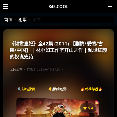
345.COOL
首页
剧集
正文
《倾世皇妃》全42集 (2011) 【剧情/爱情/古
装/中国】 | 林心如工作室开山之作 | 乱世红颜
的权谋史诗
无良法尊
发表于 2025/6/10 21:37
🔍站内搜索
👇翻转海报！
🔥找片神器🔥
⭐️ 5.4
《倾世皇妃》
收藏
⭐