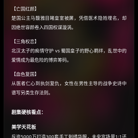
【亡国红颜】
还有支付宝现金红包、外卖红包、
优惠券、活动红包，每日可领。
楚国公主马馥雅目睹皇室被屠，凭借医术隐姓埋名，却
因绝世容颜卷入四国权谋漩涡。
⚡
前往【大淘客】领红包
【三角权恋】
北汉太子的痴情守护 vs 蜀国皇子的野心羁绊，乱世中的
☕ 海外大侠？通过 Ko-fi 赐茶
爱情成为最危险的博弈筹码。
【血色复国】
从医者仁心到执剑复仇，女性在男性主导的战争史诗中
谱写另类生存法则。
剧集硬核看点：
美学天花板
斥资5000万打造300套手工刺绣华服，未央宫场景1:1还