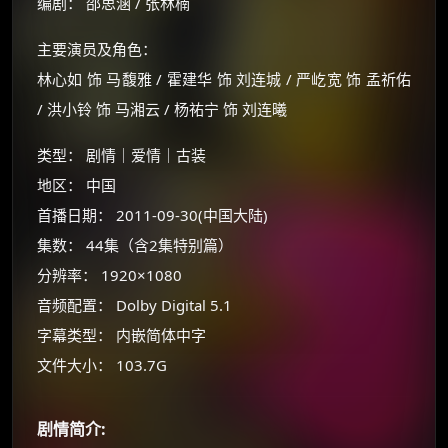
编剧： 邵思涵 / 张林楠
主要演员及角色：
林心如 饰 马馥雅 / 霍建华 饰 刘连城 / 严屹宽 饰 孟祈佑
/ 洪小铃 饰 马湘云 / 杨祐宁 饰 刘连曦
类型： 剧情｜爱情｜古装
地区： 中国
首播日期： 2011-09-30(中国大陆)
集数： 44集（含2集特别篇）
×
🧧 福利领取站
分辨率： 1920×1080
☕
音频配置： Dolby Digital 5.1
字幕类型： 内嵌简体中字
文件大小： 103.7G
朋友们辛苦了 💦
你需要的各种会员，都可低价购买！
如夸克12个月送14天 最低75元！
剧情简介:
价格有浮动，请直接搜索查最低价！