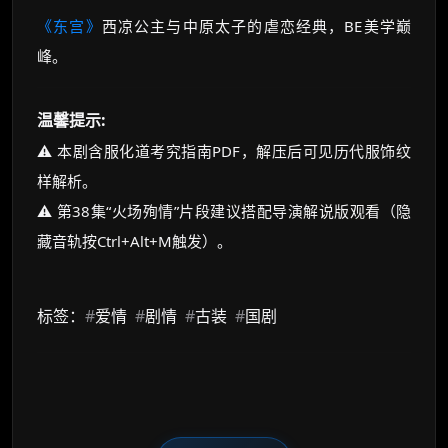
《东宫》
西凉公主与中原太子的虐恋经典，BE美学巅
峰。
温馨提示:
⚠️ 本剧含服化道考究指南PDF，解压后可见历代服饰纹
样解析。
⚠️ 第38集“火场殉情”片段建议搭配导演解说版观看（隐
藏音轨按Ctrl+Alt+M触发）。
标签：
#
爱情
#
剧情
#
古装
#
国剧