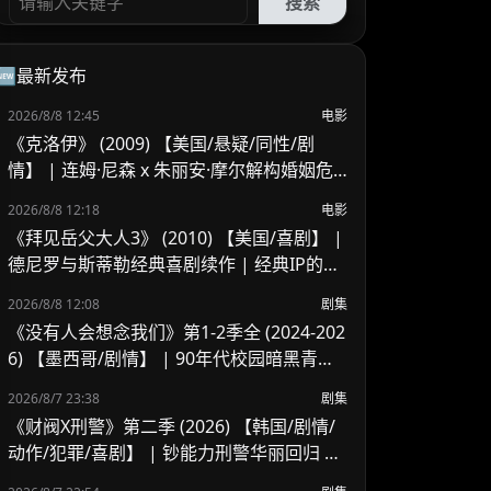
搜索
🆕最新发布
2026/8/8 12:45
电影
《克洛伊》 (2009) 【美国/悬疑/同性/剧
情】 | 连姆·尼森 x 朱丽安·摩尔解构婚姻危
机 | 顶级情欲悬疑里的欲望与救赎
2026/8/8 12:18
电影
《拜见岳父大人3》 (2010) 【美国/喜剧】 |
德尼罗与斯蒂勒经典喜剧续作 | 经典IP的温
情收官与尴尬笑料
2026/8/8 12:08
剧集
《没有人会想念我们》第1-2季全 (2024-202
6) 【墨西哥/剧情】 | 90年代校园暗黑青春
物语 | 五个边缘 loser 的地下校园经营法则
2026/8/7 23:38
剧集
《财阀X刑警》第二季 (2026) 【韩国/剧情/
动作/犯罪/喜剧】 | 钞能力刑警华丽回归 |
豪门资本与警界危机的全新碰撞