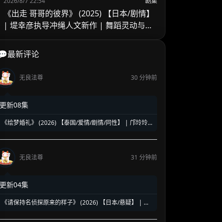
2026/8/7 22:54
剧集
《出走 哥哥的彼界》 (2025) 【日本/剧情】
| 堤幸彦执导冲绳人文新作 | 舞蹈灵动与家
庭羁绊的写实交响
💬最新评论
无良法尊
30 分钟前
更新08集
《绘梦婚礼》 (2026) 【泰国/爱情/剧情/同性】 | 邝玲玲
与Orm的二搭深情力作 | 探讨执子之手背后的现实与成长
无良法尊
31 分钟前
更新04集
《请保持名侦探原来的样子》 (2026) 【日本/悬疑】 | 幻
觉中的神级脑洞日常推理 | 轮椅上的阿尔茨海默名侦探