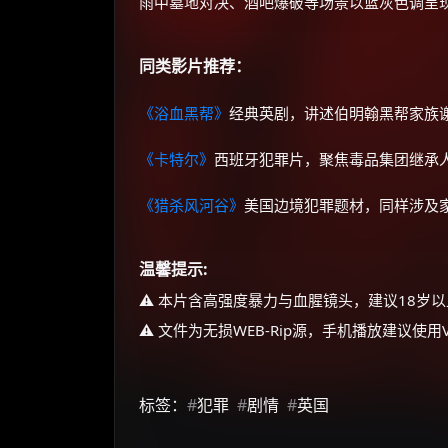
雨中墓地对决、酒吧爆破等场景以蓝灰色调呈现
同类影片推荐：
《浴血黑帮》
经典英剧，讲述伯明翰黑帮家族
《卡特尔》
西班牙犯罪片，聚焦毒品集团继承
《猎杀风河谷》
美国边境犯罪题材，同样涉及
温馨提示:
⚠️ 本片含高强度暴力与血腥镜头，建议18岁
⚠️ 文件为无损WEB-Rip源，手机播放建议使
标签：
#
犯罪
#
剧情
#
英国