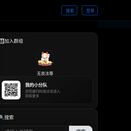
搜索
登录
👨‍👩‍👧‍👦加入群组
无良法尊
我的小分队
浏览器扫码或点击进入
获取更多
🔍搜索