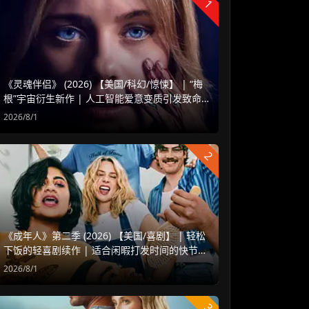
1
《灵魂伴侣》 (2026) 【美国/科幻/惊悚】 | “梅
根”宇宙衍生新作 | 人工智能爱意变质引发致命
危机
2026/8/1
2
《成年人》第二季 (2026) 【美国/喜剧】 | 轻松
下饭的轻喜剧续作 | 适合闲暇打发时间的快节奏
爆米花
2026/8/1
3