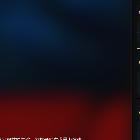
外发现妹妹失踪，家族老宅布满暴力痕迹。