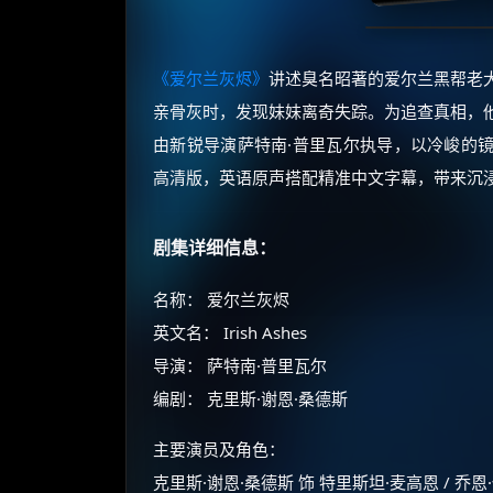
《爱尔兰灰烬》
讲述臭名昭著的爱尔兰黑帮老大
亲骨灰时，发现妹妹离奇失踪。为追查真相，
由新锐导演萨特南·普里瓦尔执导，以冷峻的镜
高清版，英语原声搭配精准中文字幕，带来沉
剧集详细信息：
名称： 爱尔兰灰烬
英文名： Irish Ashes
导演： 萨特南·普里瓦尔
编剧： 克里斯·谢恩·桑德斯
主要演员及角色：
克里斯·谢恩·桑德斯 饰 特里斯坦·麦高恩 / 乔恩·保罗