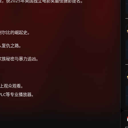
，获2025年英国独立电影奖最佳摄影提名。
⚡
前往【大淘客】领红包
☕ 海外大侠？通过 Ko-fi 赐茶
谢尔比的崛起史。
人复仇之路。
家族秘密与暴力追凶。
以上观众观看。
用VLC等专业播放器。