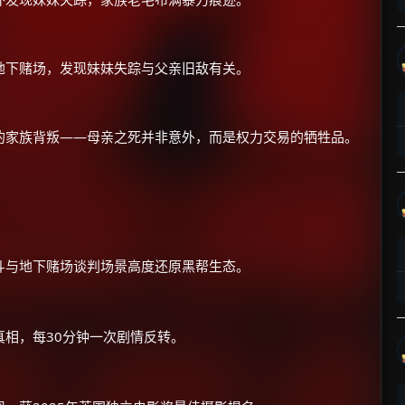
地下赌场，发现妹妹失踪与父亲旧敌有关。
的家族背叛——母亲之死并非意外，而是权力交易的牺牲品。
×
🧧 福利领取站
☕
朋友们辛苦了 💦
斗与地下赌场谈判场景高度还原黑帮生态。
你需要的各种会员，都可低价购买！
如夸克12个月送14天 最低75元！
价格有浮动，请直接搜索查最低价！
相，每30分钟一次剧情反转。
还有支付宝现金红包、外卖红包、
优惠券、活动红包，每日可领。