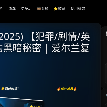
片
游戏
更多..
🎞️专题
⭐️收藏
使用条款
025) 【犯罪/剧情/英
的黑暗秘密 | 爱尔兰复
👇翻转海报！
🔥找片神器🔥
⭐️ 10.0