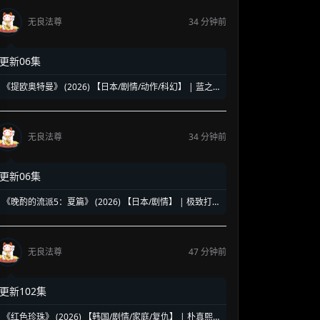
无良法尊
34 分钟前
更新06集
《提欧奥特曼》 (2026) 【日本/剧情/动作/科幻】 | 蓝之
巨人的地球守护物语 | 兽医学少年与宇宙怪兽的命运对决
无良法尊
34 分钟前
更新06集
《晚酌的流派5：夏篇》 (2026) 【日本/剧情】 | 极致打工
人的终极饮酒美学 | 盛夏消暑必备的硬核孤独美食神剧
无良法尊
47 分钟前
更新102集
《红色珍珠》 (2026) 【韩国/剧情/家庭/复仇】 | 朴真熙