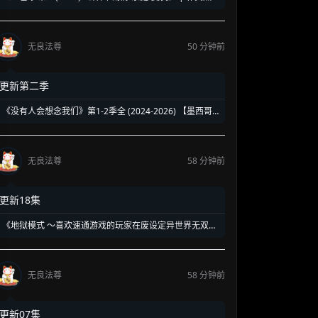
强势回归新作 | 揭露豪门恩怨背后的带血真相
无良法尊
50 分钟前
更新第二季
《没有人会想念我们》第1-2季全 (2024-2026) 【墨西哥/
剧情】 | 90年代校园暗黑青春物语 | 五个边缘 loser 的地
下校园经营法则
无良法尊
58 分钟前
更新18集
《地狱模式 ～喜欢速通游戏的玩家在废设定异世界无双
～》第1-2季全 (2026) 【日本/动画/奇幻/冒险】 | 终极硬
核废人玩家的受死流异世界无双 | 骨灰级高玩必看的硬核
转生神作
无良法尊
58 分钟前
更新07集