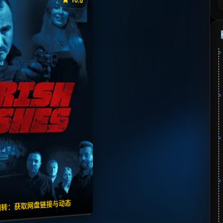
《爱尔兰灰烬》
⭐
：10.0 | 🎬 2025年
夸克网盘
🧧️
失效请反馈
翻转：获取网盘链接与动态