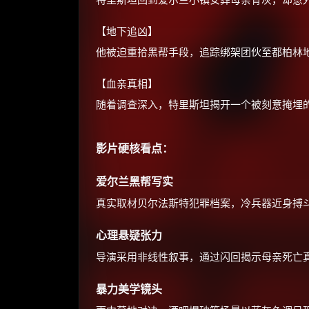
【地下追凶】
他被迫重拾黑帮手段，追踪绑架团伙至都柏林
【血亲真相】
随着调查深入，特里斯坦揭开一个被刻意掩埋
影片硬核看点：
爱尔兰黑帮写实
真实取材贝尔法斯特犯罪档案，冷兵器近身搏
心理悬疑张力
导演采用非线性叙事，通过闪回揭示母亲死亡真
暴力美学镜头