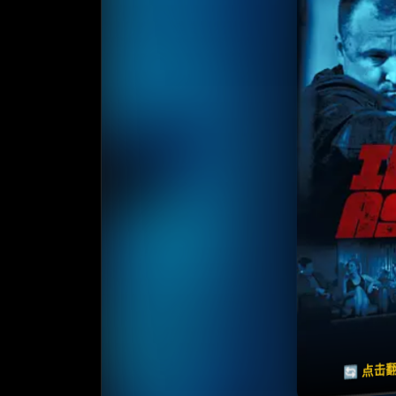
收藏
⭐️ 评分
天天领红包
🔄 点击