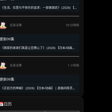
《生活、拉里与不快乐的追求：一部美国史》 (2026) 【美
国/喜剧】 | 贱神拉里恶搞建国两百五十年 | 伪历史版《抑
制热情》荒诞来袭
无良法尊
59 分钟前
更新06集
《我家的弟弟们真是让您费心了》 (2026) 【日本/动画】
| 突如其来的同居大危机 | 2026盛夏必看的超人气乙女向
治愈乙女番
无良法尊
1 小时前
更新06集
《正后方的神威》 (2026) 【日本/动画】 | 恶搞向除灵搞
笑新番 | 极致反差的爽到升天爆笑之旅
📅日历