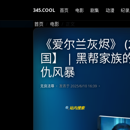
345.COOL
首页
电影
剧集
动漫
纪录
首页
电影
正文
《爱尔兰灰烬》 (2
国】 | 黑帮家族
仇风暴
无良法尊
发表于 2025/6/10 16:39
🔍站内搜索