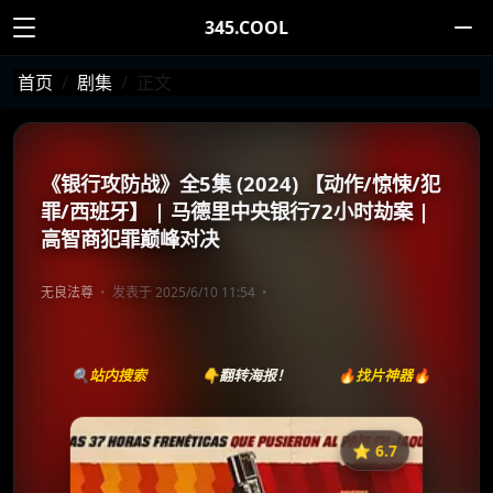
345.COOL
首页
剧集
正文
《银行攻防战》全5集 (2024) 【动作/惊悚/犯
罪/西班牙】 | 马德里中央银行72小时劫案 |
高智商犯罪巅峰对决
无良法尊
发表于 2025/6/10 11:54
🔍站内搜索
👇翻转海报！
🔥找片神器🔥
⭐️ 6.7
《银行攻防战》
收藏
⭐