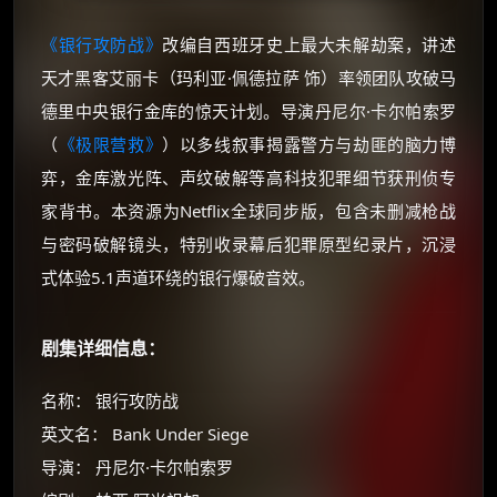
《银行攻防战》
改编自西班牙史上最大未解劫案，讲述
天才黑客艾丽卡（玛利亚·佩德拉萨 饰）率领团队攻破马
德里中央银行金库的惊天计划。导演丹尼尔·卡尔帕索罗
（
《极限营救》
）以多线叙事揭露警方与劫匪的脑力博
弈，金库激光阵、声纹破解等高科技犯罪细节获刑侦专
家背书。本资源为Netflix全球同步版，包含未删减枪战
与密码破解镜头，特别收录幕后犯罪原型纪录片，沉浸
式体验5.1声道环绕的银行爆破音效。
剧集详细信息：
名称： 银行攻防战
英文名： Bank Under Siege
导演： 丹尼尔·卡尔帕索罗