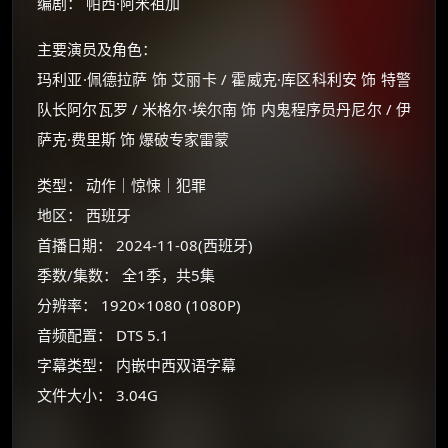
编剧： 帕西·阿米祖加
主要演员及角色：
玛利亚·佩德拉萨 饰 艾丽卡 / 霍威克·库区科利安 饰 特警
队长阿尔瓦罗 / 米格尔·埃尔南 饰 内鬼程序员丹尼尔 / 伊
萨克·费里斯 饰 爆破专家雷蒙
类型： 动作｜惊悚｜犯罪
地区： 西班牙
首播日期： 2024-11-08(西班牙)
季数/集数： 全1季，共5集
×
🧧 福利领取站
分辨率： 1920×1080 (1080P)
音频配置： DTS 5.1
☕
字幕类型： 内嵌中西双语字幕
文件大小： 3.04G
朋友们辛苦了 💦
你需要的各种会员，都可低价购买！