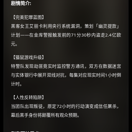
剧情简介:
如夸克12个月送14天 最低75元！
价格有浮动，请直接搜索查最低价！
【完美犯罪蓝图】
还有支付宝现金红包、外卖红包、
黑客女王艾丽卡利用央行系统漏洞，策划「幽灵提款」
优惠券、活动红包，每日可领。
计划——在金库警报触发前的71分30秒内盗走2.4亿欧
元。
⚡
前往【大淘客】领红包
【猫鼠游戏升级】
☕ 海外大侠？通过 Ko-fi 赐茶
特警队发现劫匪竟实时监控警方通讯，双方在数据迷宫
与实体银行中展开双线对抗，每集对应现实时间1小时倒
计时。
【人性反转陷阱】
当团队出现叛徒，原定72小时的行动演变成信任屠杀，
幕后黑手身份将颠覆所有观众预期。