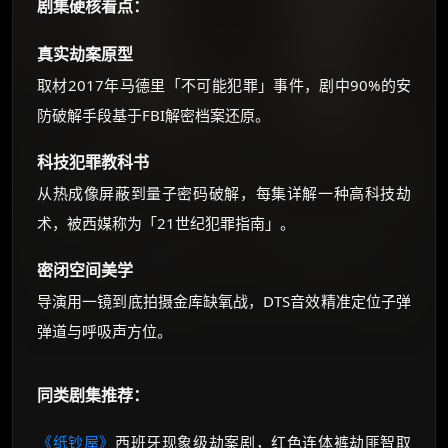
剧集硬核看点：
真实劫案原型
取材2017年马德里「不可能犯罪」事件，剧中90%的安
防破解手段基于FBI解密档案还原。
科技犯罪教科书
从热成像屏蔽到量子密码破解，每集详解一种高科技劫
术，被西媒称为「21世纪犯罪指南」。
密闭空间美学
导演用一镜到底拍摄金库缺氧战，DTS音效精准定位子弹
弹道与呼吸声方位。
同类剧集推荐：
《纸钞屋》
西班牙现象级劫案剧，红色连体裤劫匪智取