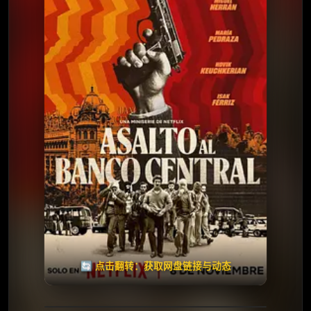
⭐️ 评分：6.7 | 🎬 2024年
✅ 已完结
夸克网盘
🧧️
天天领红包
失效请反馈
🔄 点击翻转：获取网盘链接与动态