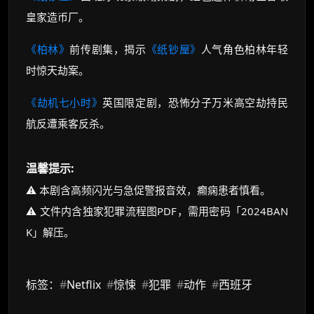
皇家造币厂。
《柏林》
前传剧集，揭示
《纸钞屋》
人气角色柏林年轻
时惊天劫案。
《劫机七小时》
英国限定剧，恐怖分子万米高空劫持民
航反遭乘客反杀。
温馨提示:
⚠️ 本剧含高频闪光与急促警报音效，癫痫患者慎看。
⚠️ 文件内含独家犯罪流程图PDF，需用密码「2024BAN
K」解压。
标签：
#
Netflix
#
惊悚
#
犯罪
#
动作
#
西班牙