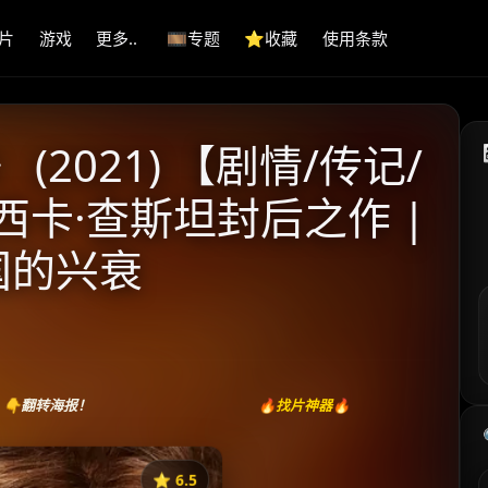
片
游戏
更多..
🎞️专题
⭐️收藏
使用条款
(2021) 【剧情/传记/
杰西卡·查斯坦封后之作 |
国的兴衰
👇翻转海报！
🔥找片神器🔥
⭐️ 6.5