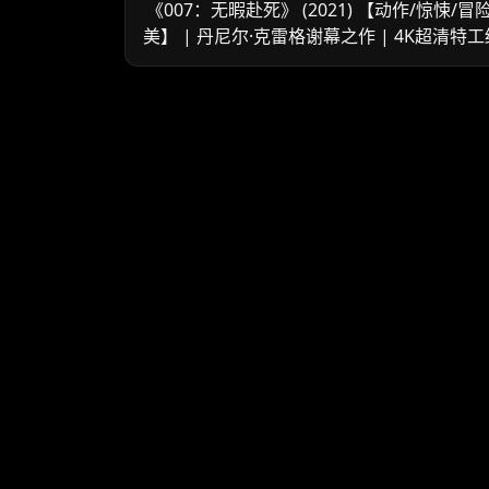
《007：无暇赴死》 (2021) 【动作/惊悚/冒
美】 | 丹尼尔·克雷格谢幕之作 | 4K超清特