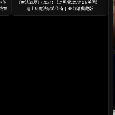
险/英
《魔法满屋》(2021) 【动画/歌舞/奇幻/美国】 |
工终章
迪士尼魔法家族传奇 | 4K超清典藏版