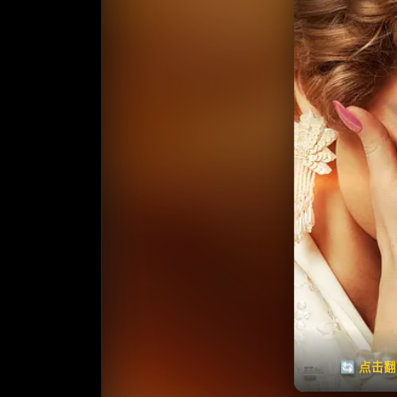
收藏
⭐
⭐️ 评
天天领红包
🔄 点击