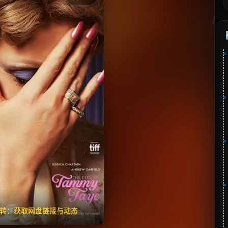
《塔米·菲的眼睛》
分：6.5 | 🎬 2021年
夸克网盘
百度网盘
🧧️
失效请反馈
翻转：获取网盘链接与动态