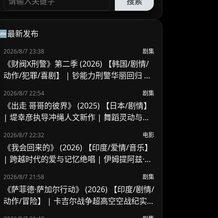
搜索
🆕最新发布
2026/8/7 23:38
剧集
《财阀X刑警》第二季 (2026) 【韩国/剧情/
动作/犯罪/喜剧】 | 钞能力刑警华丽回归 |
豪门资本与警界危机的全新碰撞
2026/8/7 22:54
剧集
《出走 哥哥的彼界》 (2025) 【日本/剧情】
| 堤幸彦执导冲绳人文新作 | 舞蹈灵动与家
庭羁绊的写实交响
2026/8/7 22:32
电影
《我会回来的》 (2026) 【印度/爱情/音乐】
| 跨越时代的爱与记忆绝唱 | 伊姆提阿兹·阿
里又一深情力作
2026/8/7 21:58
剧集
《萨菲德·萨加尔行动》 (2026) 【印度/剧情/
动作/冒险】 | 卡吉尔战争超高空空战纪实 |
印度空军绝境反击的历史实录