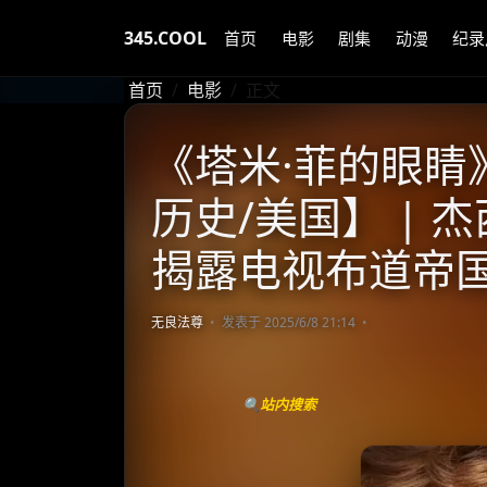
345.COOL
首页
电影
剧集
动漫
纪录
首页
电影
正文
《塔米·菲的眼睛》 
历史/美国】 | 
揭露电视布道帝
无良法尊
发表于 2025/6/8 21:14
🔍站内搜索