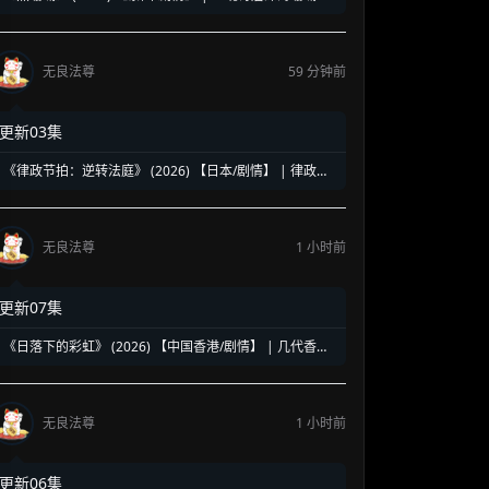
复仇奇谈 | 泰式魔幻版《蓝色大海的传说》
无良法尊
59 分钟前
更新03集
《律政节拍：逆转法庭》 (2026) 【日本/剧情】 | 律政说
唱燃爆逆转时刻 | 克服口吃与黑夜博弈的硬核新锐法医律
政剧
无良法尊
1 小时前
更新07集
《日落下的彩虹》 (2026) 【中国香港/剧情】 | 几代香港
人的彩虹邨告别情书 | 触动心灵的温情港式单元群像剧
无良法尊
1 小时前
更新06集