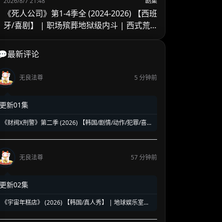
2026/8/7 21:48
剧集
《死人公司》第1-4季全 (2024-2026) 【西班
牙/喜剧】 | 职场殡葬地狱级内斗 | 西式荒
诞黑色幽默冷门佳作
💬最新评论
无良法尊
5 分钟前
更新01集
《财阀X刑警》第二季 (2026) 【韩国/剧情/动作/犯罪/喜
剧】 | 钞能力刑警华丽回归 | 豪门资本与警界危机的全新
碰撞
无良法尊
57 分钟前
更新02集
《宇宙年糕店》 (2026) 【韩国/真人秀】 | 地球娱乐室原
班人马回归 | 罗英锡PD打造极具解压风的搞笑衍生综艺