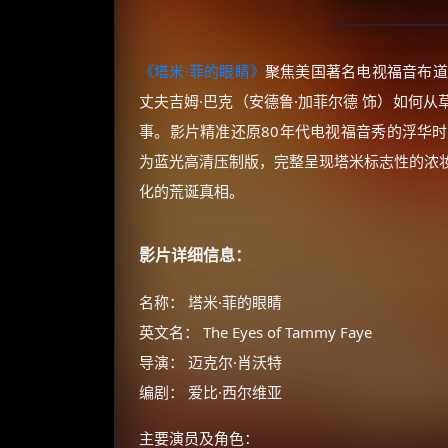
《塔米·菲的眼睛》
聚焦美国著名电视福音布道
丈夫吉姆·巴克（安德鲁·加菲尔德 饰）如何
事。影片精准还原80年代电视福音秀的浮华
为蓝光高清压制版，完整呈现塔米标志性的浓
化的荒诞真相。
影片详细信息：
名称： 塔米·菲的眼睛
英文名： The Eyes of Tammy Faye
导演： 迈克尔·肖沃特
编剧： 爱比·西尔维亚
主要演员及角色：