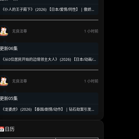
《仆人的王子殿下》 (2026) 【日本/爱情/同性】 | 傲娇王
子与忠犬仆人的十年身份逆转 | 极致拉扯的日式扭曲纯爱
物语
无良法尊
1 小时前
更新06集
《从0位居民开始的边境领主大人》 (2026) 【日本/动画/
奇幻/冒险】 | 救国英雄的零人口拓荒史 | 边境种田流异世
界黑马新番
无良法尊
1 小时前
更新05集
《龙婆虎》 (2026) 【泰国/剧情/动作】 | 钻石劫案引发的
清白保卫战 | 泰式硬核动作与悬疑冒险
📅日历