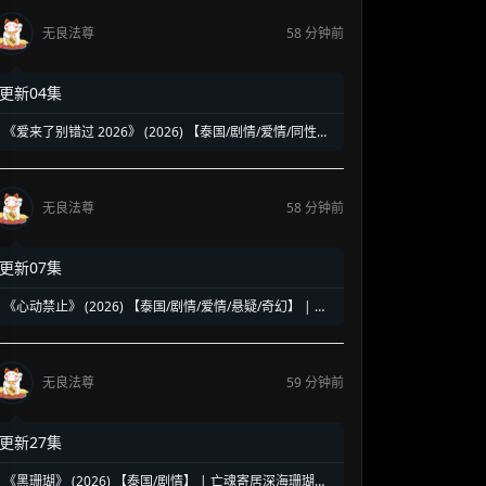
无良法尊
58 分钟前
更新04集
《爱来了别错过 2026》 (2026) 【泰国/剧情/爱情/同性】
| 泰腐白月光IP十年经典重塑 | 青春校园里的青涩初恋与悸
动
无良法尊
58 分钟前
更新07集
《心动禁止》 (2026) 【泰国/剧情/爱情/悬疑/奇幻】 | 双
名简的宿命恋爱迷局 | 融合超自然悬疑的奇幻泰剧黑马
无良法尊
59 分钟前
更新27集
《黑珊瑚》 (2026) 【泰国/剧情】 | 亡魂寄居深海珊瑚的