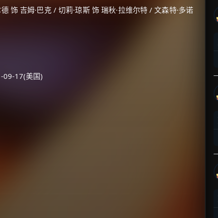
德 饰 吉姆·巴克 / 切莉·琼斯 饰 瑞秋·拉维尔特 / 文森特·多诺
-09-17(美国)