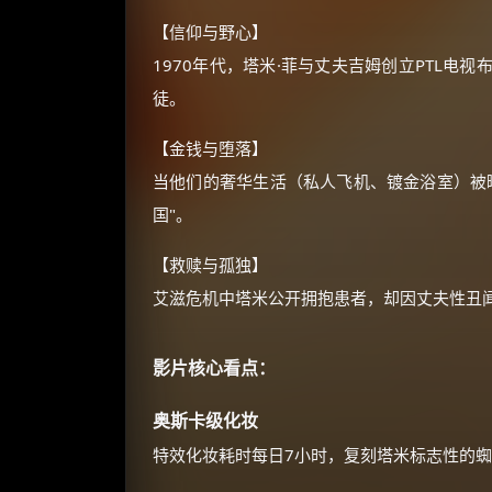
【信仰与野心】
1970年代，塔米·菲与丈夫吉姆创立PTL
徒。
【金钱与堕落】
当他们的奢华生活（私人飞机、镀金浴室）被
国"。
【救赎与孤独】
艾滋危机中塔米公开拥抱患者，却因丈夫性丑
影片核心看点：
奥斯卡级化妆
特效化妆耗时每日7小时，复刻塔米标志性的