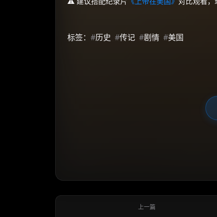
⚠️ 建议搭配纪录片
《上帝在美国》
对比观看，
标签：
#
历史
#
传记
#
剧情
#
美国