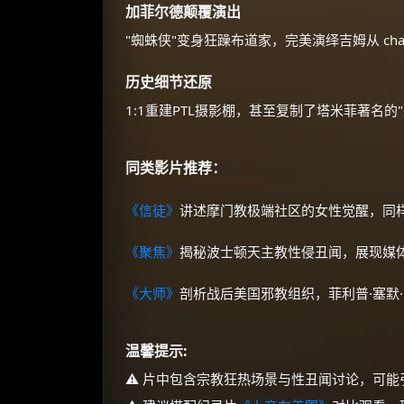
加菲尔德颠覆演出
"蜘蛛侠"变身狂躁布道家，完美演绎吉姆从 char
历史细节还原
1:1重建PTL摄影棚，甚至复制了塔米菲著名的
同类影片推荐：
《信徒》
讲述摩门教极端社区的女性觉醒，同
《聚焦》
揭秘波士顿天主教性侵丑闻，展现媒
《大师》
剖析战后美国邪教组织，菲利普·塞默
温馨提示:
⚠️ 片中包含宗教狂热场景与性丑闻讨论，可