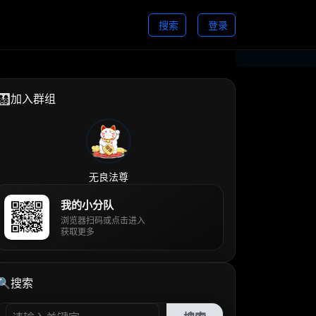
搜索
登录
👨‍👩‍👧‍👦加入群组
无良法尊
我的小分队
浏览器扫码或点击进入
获取更多
🔍搜索