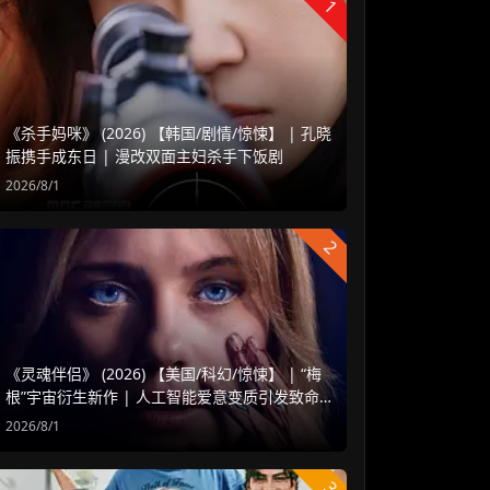
1
《杀手妈咪》 (2026) 【韩国/剧情/惊悚】 | 孔晓
振携手成东日 | 漫改双面主妇杀手下饭剧
2026/8/1
2
《灵魂伴侣》 (2026) 【美国/科幻/惊悚】 | “梅
根”宇宙衍生新作 | 人工智能爱意变质引发致命
危机
2026/8/1
3