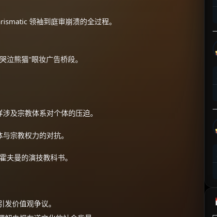
⚡
前往【大淘客】领红包
ismatic 领袖到庭审崩溃的全过程。
☕ 海外大侠？通过 Ko-fi 赐茶
"哭泣熊猫"眼妆广告桥段。
样涉及宗教体系对个体的压迫。
体与宗教权力的对抗。
·霍夫曼的演技教科书。
能引发价值观争议。