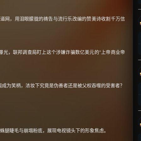
电视布道网，用泪眼朦胧的祷告与流行乐改编的赞美诗收割千万信
×
🧧 福利领取站
曝光，联邦调查局盯上这个涉嫌诈骗数亿美元的"上帝商业帝
☕
闻成为笑柄，浓妆下究竟是伪善者还是被父权吞噬的受害者？
朋友们辛苦了 💦
你需要的各种会员，都可低价购买！
如夸克12个月送14天 最低75元！
价格有浮动，请直接搜索查最低价！
还有支付宝现金红包、外卖红包、
优惠券、活动红包，每日可领。
蜘蛛腿睫毛与崩塌粉底，展现电视镜头下的形象焦虑。