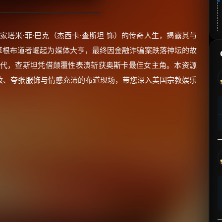
家塔米·菲·巴克（杰西卡·查斯坦 饰）的传奇人生，揭露其与
从草根布道者崛起为媒体大亨，最终因金融诈骗案跌落神坛的故
时代，查斯坦凭借颠覆性表演斩获奥斯卡最佳女主角。本资源
妆、夸张服饰与情感充沛的布道现场，带您深入美国宗教娱乐