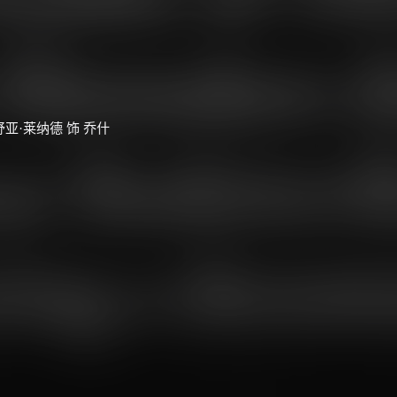
乔舒亚·莱纳德 饰 乔什