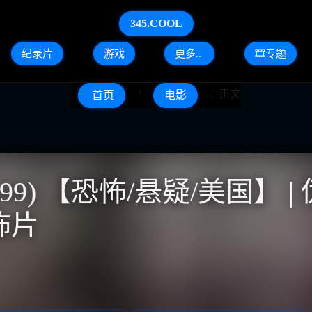
345.COOL
纪录片
游戏
更多..
🎞️专题
正文
首页
电影
99) 【恐怖/悬疑/美国】 |
怖片