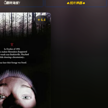
👇翻转海报！
🔥找片神器🔥
⭐️ 6.4
《女巫布莱尔》
⭐
评分：6.4 | 🎬 1999年
夸克网盘