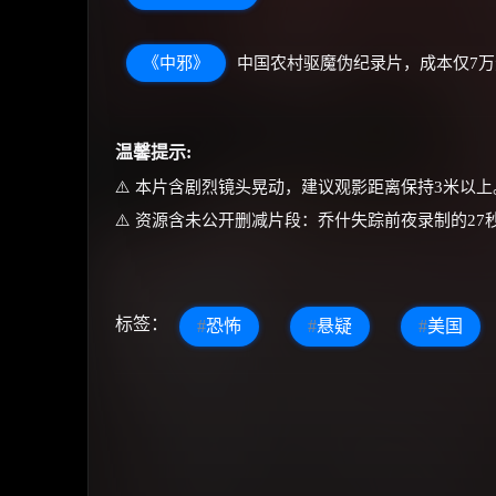
《中邪》
中国农村驱魔伪纪录片，成本仅7万元
温馨提示:
⚠️ 本片含剧烈镜头晃动，建议观影距离保持3米以上
⚠️ 资源含未公开删减片段：乔什失踪前夜录制的27
标签：
#
恐怖
#
悬疑
#
美国