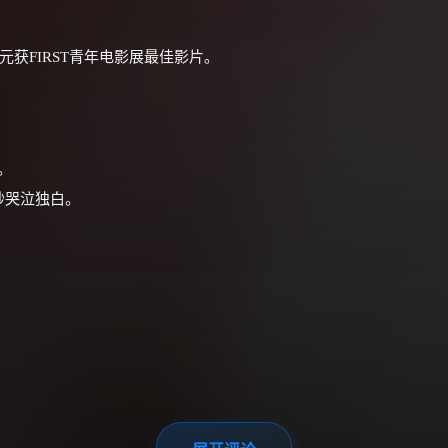
获FIRST青年电影展最佳影片。
。
秒哭泣独白。