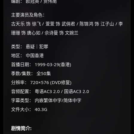
编剧： 欧冠英 / 贾伟南
主要演员及角色：
古天乐 饰 徐飞 / 萱萱 饰 武俏君 / 陈锦鸿 饰 江子山 / 李
珊珊 饰 唐心如 / 佘诗曼 饰 文婉兰
类型： 悬疑｜犯罪
地区： 中国香港
首播日期： 1999-03-29(香港)
季数/集数： 全50集
×
🧧 福利领取站
分辨率： 720×576 (DVD修复)
☕
音频配置： 粤语AC3 2.0 / 国语AC3 2.0
字幕类型： 内嵌繁体中字/简体中字
文件大小： 40.3G
朋友们辛苦了 💦
你需要的各种会员，都可低价购买！
如夸克12个月送14天 最低75元！
剧情简介:
价格有浮动，请直接搜索查最低价！