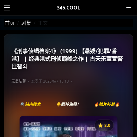
345.COOL
首页
剧集
正文
《刑事侦缉档案4》 (1999) 【悬疑/犯罪/香
港】 | 经典港式刑侦巅峰之作 | 古天乐萱萱警
匪智斗
无良法尊
发表于 2025/6/7 15:13
🔍站内搜索
👇翻转海报！
🔥找片神器🔥
⭐️ 8.0
《
刑事侦缉档案4》
收藏
⭐