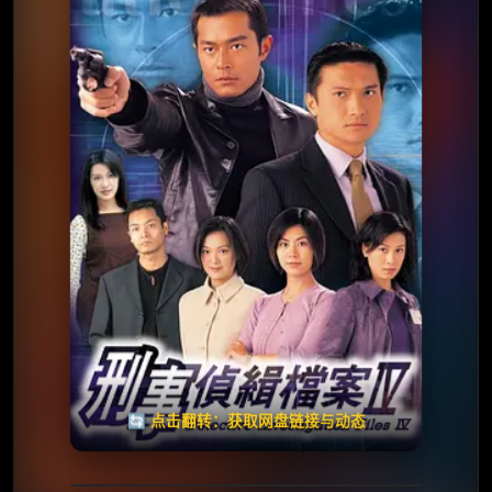
⭐️ 评分：8.0
✅ 已完结
夸克网盘
🧧️
失效请反馈
天天领红包
🔄 点击翻转：获取网盘链接与动态