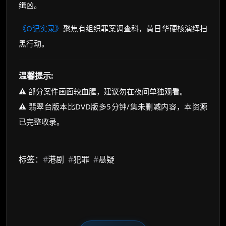
缉凶。
《O记实录》
聚焦有组织罪案调查科，黄日华硬核演绎扫
黑行动。
温馨提示:
⚠️ 部分案件画面较血腥，建议勿在夜间单独观看。
⚠️ 翡翠台版本比DVD版多5分钟/集未删减内容，本资源
已完整收录。
标签：
#
港剧
#
犯罪
#
悬疑