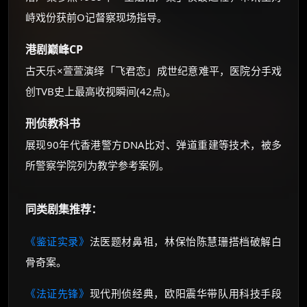
峙戏份获前O记督察现场指导。
港剧巅峰CP
古天乐×萱萱演绎「飞君恋」成世纪意难平，医院分手戏
创TVB史上最高收视瞬间(42点)。
刑侦教科书
展现90年代香港警方DNA比对、弹道重建等技术，被多
所警察学院列为教学参考案例。
同类剧集推荐：
《鉴证实录》
法医题材鼻祖，林保怡陈慧珊搭档破解白
骨奇案。
《法证先锋》
现代刑侦经典，欧阳震华带队用科技手段