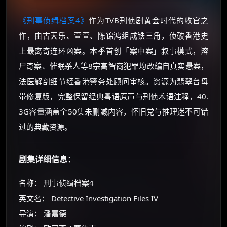
《刑事侦缉档案4》
作为TVB刑侦剧黄金时代的收官之
作，由古天乐、萱萱、陈锦鸿组成铁三角，侦破香港史
上最离奇连环凶案。本季首创「案中案」叙事模式，溶
尸奇案、催眠杀人等8宗高智商犯罪均改编自真实悬案，
法医解剖细节经香港警务处顾问审核。资源为翡翠台母
带修复版，完整保留经典粤语原声与刑侦术语注释，40.
3G容量涵盖全50集未删减内容，怀旧党与推理迷不可错
过的典藏资源。
剧集详细信息：
名称： 刑事侦缉档案4
英文名： Detective Investigation Files IV
导演： 潘嘉德