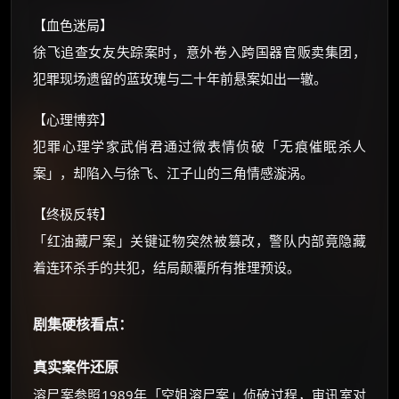
【血色迷局】
还有支付宝现金红包、外卖红包、
优惠券、活动红包，每日可领。
徐飞追查女友失踪案时，意外卷入跨国器官贩卖集团，
犯罪现场遗留的蓝玫瑰与二十年前悬案如出一辙。
⚡
前往【大淘客】领红包
【心理博弈】
犯罪心理学家武俏君通过微表情侦破「无痕催眠杀人
☕ 海外大侠？通过 Ko-fi 赐茶
案」，却陷入与徐飞、江子山的三角情感漩涡。
【终极反转】
「红油藏尸案」关键证物突然被篡改，警队内部竟隐藏
着连环杀手的共犯，结局颠覆所有推理预设。
剧集硬核看点：
真实案件还原
溶尸案参照1989年「空姐溶尸案」侦破过程，审讯室对