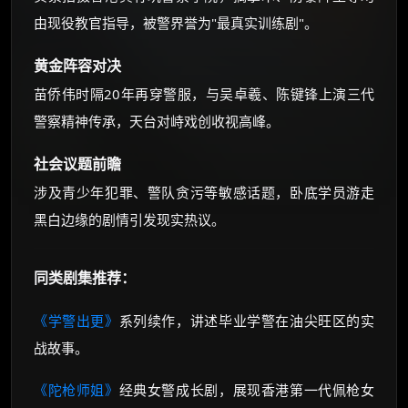
由现役教官指导，被警界誉为"最真实训练剧"。
黄金阵容对决
苗侨伟时隔20年再穿警服，与吴卓羲、陈键锋上演三代
警察精神传承，天台对峙戏创收视高峰。
社会议题前瞻
涉及青少年犯罪、警队贪污等敏感话题，卧底学员游走
黑白边缘的剧情引发现实热议。
同类剧集推荐：
《学警出更》
系列续作，讲述毕业学警在油尖旺区的实
战故事。
《陀枪师姐》
经典女警成长剧，展现香港第一代佩枪女