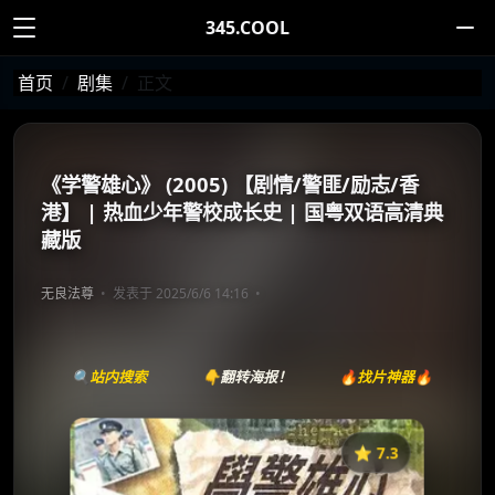
345.COOL
首页
剧集
正文
《学警雄心》 (2005) 【剧情/警匪/励志/香
港】 | 热血少年警校成长史 | 国粤双语高清典
藏版
无良法尊
发表于 2025/6/6 14:16
🔍站内搜索
👇翻转海报！
🔥找片神器🔥
⭐️ 7.3
《学警雄心》
收藏
⭐