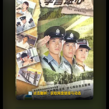
⭐️ 评分：7.3 | 🎬 2005年
✅ 已完结
夸克网盘
🧧️
天天领红包
失效请反馈
🔄 点击翻转：获取网盘链接与动态