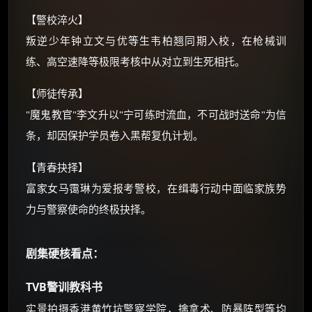
还有支付宝现金红包、外卖红包、
【警校淬火】
优惠券、活动红包，每日可领。
叛逆少年钟立文与优等生韦柏翘同期入校，在枪械训
练、高空速降等极限考核中从对立到生死相托。
⚡
前往【大淘客】领红包
【师徒传承】
☕ 海外大侠？通过 Ko-fi 赐茶
"魔鬼教官"李文升以"宁可练时流血，不可战时送命"为信
条，却因保护学员卷入黑帮复仇计划。
【青春抉择】
富家女马霭琳为爱报考警校，在缉毒行动中面临家族势
力与警察使命的终极抉择。
剧集硬核看点：
TVB警训教科书
实景拍摄香港黄竹坑警察学院，擒拿术、防暴阵型等均