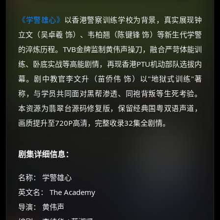
《学警雄心》
以香港警察训练学校为背景，真实展现钟
立文（吴卓羲 饰）、韦柏翘（陈键锋 饰）等新生代学警
的淬炼历程。TVB金牌监制黄伟声操刀，融合严苛体能训
练、卧底实战等高能剧情，再现香港PTU机动部队选拔内
幕。剧中教官李文升（苗侨伟 饰）以"地狱式训练"著
称，与学员共同面对黑帮渗透、同袍背叛等生死考验。
本资源为翡翠台源码修复版，保留经典国粤双语声道，
画质提升至720P高清，完整收录32集全剧情。
剧集详细信息：
名称： 学警雄心
英文名： The Academy
导演： 黄伟声