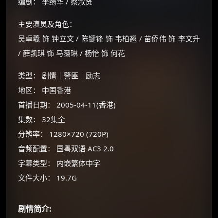
编剧： 李绮华 / 蔡淑贤
主要演员及角色：
吴卓羲 饰 钟立文 / 陈键锋 饰 韦柏翘 / 苗侨伟 饰 李文升
/ 薛凯琪 饰 马霭琳 / 杨怡 饰 何花
类型： 剧情｜警匪｜励志
地区： 中国香港
首播日期： 2005-04-11(香港)
×
🧧 福利领取站
集数： 32集全
分辨率： 1280×720 (720P)
☕
音频配置： 国粤双语 AC3 2.0
字幕类型： 内嵌繁体中字
朋友们辛苦了 💦
文件大小： 19.7G
你需要的各种会员，都可低价购买！
如夸克12个月送14天 最低75元！
剧情简介:
价格有浮动，请直接搜索查最低价！