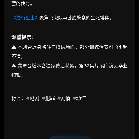
警的传奇。
《潜行狙击》
聚焦飞虎队与卧底警察的生死博弈。
温馨提示:
⚠️ 本剧含近身格斗与爆破场面，部分训练情节可能引起
不适。
⚠️ 翡翠台版本含独家幕后花絮，第32集片尾附演员毕业
特辑。
标签：
#
港剧
#
犯罪
#
剧情
#
动作