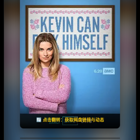
⭐️ 评分：6.9 | 🎬 2021年
✅ 已完结
夸克网盘
🧧️
失效请反馈
天天领红包
🔄 点击翻转：获取网盘链接与动态