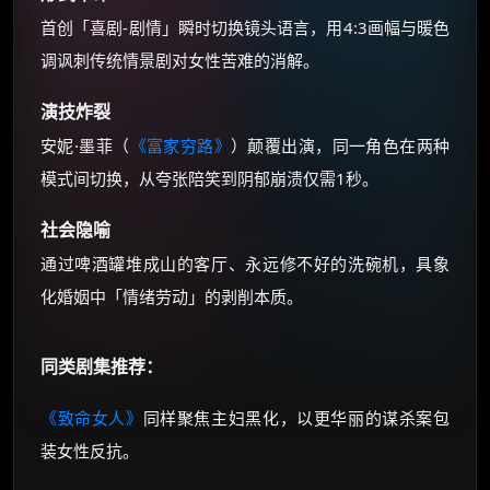
首创「喜剧-剧情」瞬时切换镜头语言，用4:3画幅与暖色
调讽刺传统情景剧对女性苦难的消解。
演技炸裂
安妮·墨菲（
《富家穷路》
）颠覆出演，同一角色在两种
模式间切换，从夸张陪笑到阴郁崩溃仅需1秒。
社会隐喻
通过啤酒罐堆成山的客厅、永远修不好的洗碗机，具象
化婚姻中「情绪劳动」的剥削本质。
同类剧集推荐：
《致命女人》
同样聚焦主妇黑化，以更华丽的谋杀案包
装女性反抗。