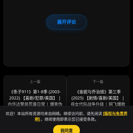
展开评论
《条子911》第1-8季 (2003-
《金妮与乔治娅》第三季
2022) 【喜剧/犯罪/美国】 |
(2025) 【剧情/喜剧/美国】 |
内华达警局荒唐日常 | 爆笑伪
母女代际战争升级 | 网飞爆款
纪录片神剧
青春家庭剧
欢迎！本站所有资源均来自网络。继续访问前，请先阅读
[版权与免责声
明]
。继续使用即表示您已接受条款。
我同意
sitemap