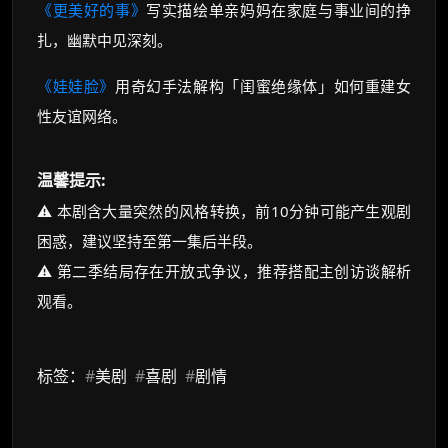
《更美好的事》
写实描绘单亲妈妈在家庭与事业间的挣
扎，幽默中见深刻。
《娃娃脸》
用奇幻手法解构「闺蜜绝缘体」如何重建女
性友谊网络。
温馨提示:
⚠️ 本剧含大量突然的风格转换，前10分钟可能产生观剧
困惑，建议坚持至第一集后半段。
⚠️ 第二季结局存在开放式争议，推荐搭配主创访谈解析
观看。
标签：
#
美剧
#
喜剧
#
剧情