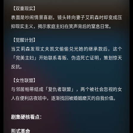
价格有浮动，请直接搜索查最低价！
【双重现实】
表面是吵闹情景喜剧，镜头转向妻子艾莉森时却变成压
还有支付宝现金红包、外卖红包、
优惠券、活动红包，每日可领。
抑现实主义，揭示家庭主妇在笑声背后的窒息日常。
【觉醒计划】
⚡
前往【大淘客】领红包
当艾莉森发现丈夫凯文偷偷兑光她的继承款后，这个
「完美主妇」开始联系毒贩、伪造死亡证明，策划惊天
☕ 海外大侠？通过 Ko-fi 赐茶
反抗。
【女性联盟】
与邻居帕蒂结成「复仇者联盟」，两个被社会忽视的女
人在便利店夜班中，逐渐找回被婚姻磨灭的自我价值。
剧集硬核看点：
形式革命