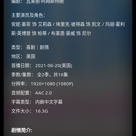
编剧： 瓦莱丽·阿姆斯特朗
主要演员及角色：
安妮·墨菲 饰 艾莉森 / 埃里克·彼得森 饰 凯文 / 玛丽·霍利
斯·英博登 饰 帕蒂 / 布莱恩·豪威 饰 尼尔
类型： 喜剧｜剧情
地区： 美国
首播日期： 2021-06-20(美国)
季数/集数： 全2季，共16集
分辨率： 1920×1080 (1080P)
×
🧧 福利领取站
音频配置： AAC 2.0
☕
字幕类型： 内嵌中文字幕
文件大小： 16.3G
朋友们辛苦了 💦
剧情简介:
你需要的各种会员，都可低价购买！
如夸克12个月送14天 最低75元！