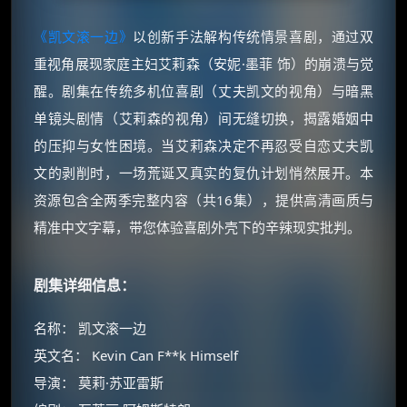
《凯文滚一边》
以创新手法解构传统情景喜剧，通过双
重视角展现家庭主妇艾莉森（安妮·墨菲 饰）的崩溃与觉
醒。剧集在传统多机位喜剧（丈夫凯文的视角）与暗黑
单镜头剧情（艾莉森的视角）间无缝切换，揭露婚姻中
的压抑与女性困境。当艾莉森决定不再忍受自恋丈夫凯
文的剥削时，一场荒诞又真实的复仇计划悄然展开。本
资源包含全两季完整内容（共16集），提供高清画质与
精准中文字幕，带您体验喜剧外壳下的辛辣现实批判。
剧集详细信息：
名称： 凯文滚一边
英文名： Kevin Can F**k Himself
导演： 莫莉·苏亚雷斯