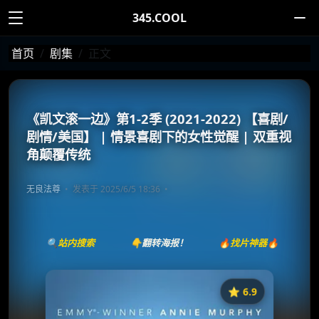
345.COOL
首页
剧集
正文
《凯文滚一边》第1-2季 (2021-2022) 【喜剧/
剧情/美国】 | 情景喜剧下的女性觉醒 | 双重视
角颠覆传统
无良法尊
发表于 2025/6/5 18:36
🔍站内搜索
👇翻转海报！
🔥找片神器🔥
⭐️ 6.9
《凯文滚一边》
收藏
⭐