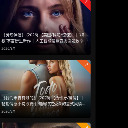
1
《灵魂伴侣》 (2026) 【美国/科幻/惊悚】 | “梅
根”宇宙衍生新作 | 人工智能爱意变质引发致命
危机
2026/8/1
2
《我们未曾有过的》 (2026) 【西班牙/爱情】 |
畅销情感小说改篇 | 偏向特定受众的意式风情治
愈爱情片
2026/8/1
3