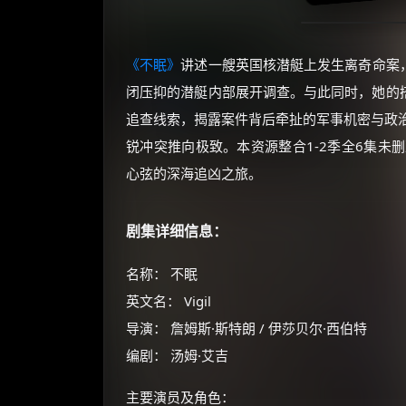
《不眠》
讲述一艘英国核潜艇上发生离奇命案，
闭压抑的潜艇内部展开调查。与此同时，她的搭
追查线索，揭露案件背后牵扯的军事机密与政
锐冲突推向极致。本资源整合1-2季全6集未
心弦的深海追凶之旅。
剧集详细信息：
名称： 不眠
英文名： Vigil
导演： 詹姆斯·斯特朗 / 伊莎贝尔·西伯特
编剧： 汤姆·艾吉
主要演员及角色：