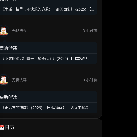
《生活、拉里与不快乐的追求：一部美国史》 (2026) 【美
国/喜剧】 | 贱神拉里恶搞建国两百五十年 | 伪历史版《抑
制热情》荒诞来袭
无良法尊
3 小时前
更新06集
《我家的弟弟们真是让您费心了》 (2026) 【日本/动画】
| 突如其来的同居大危机 | 2026盛夏必看的超人气乙女向
治愈乙女番
无良法尊
3 小时前
更新06集
《正后方的神威》 (2026) 【日本/动画】 | 恶搞向除灵搞
笑新番 | 极致反差的爽到升天爆笑之旅
📅日历