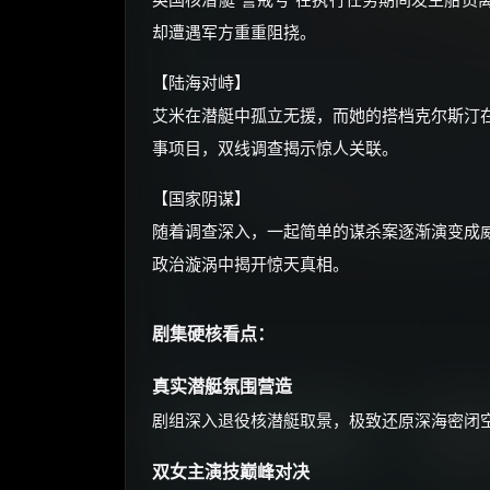
却遭遇军方重重阻挠。
【陆海对峙】
艾米在潜艇中孤立无援，而她的搭档克尔斯汀
事项目，双线调查揭示惊人关联。
【国家阴谋】
随着调查深入，一起简单的谋杀案逐渐演变成
政治漩涡中揭开惊天真相。
剧集硬核看点：
真实潜艇氛围营造
剧组深入退役核潜艇取景，极致还原深海密闭
双女主演技巅峰对决