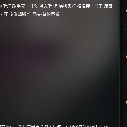
尔斯汀·朗埃克 / 肖恩·埃文斯 饰 埃利奥特·格洛弗 / 马丁·康普
 / 亚当·詹姆斯 饰 马克·普伦蒂斯
离奇死亡，警探艾米奉命潜入深海，在幽闭空间内寻找真凶，