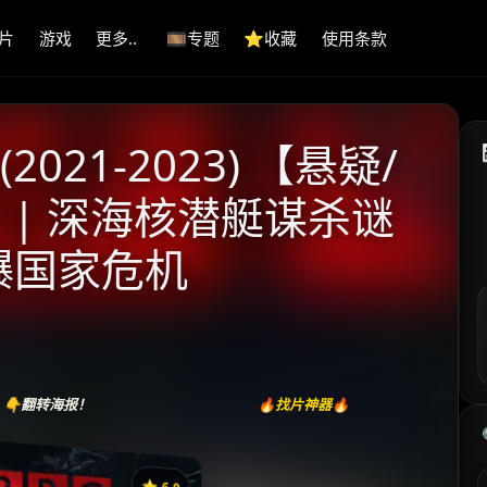
片
游戏
更多..
🎞️专题
⭐️收藏
使用条款
2021-2023) 【悬疑/
 | 深海核潜艇谋杀谜
引爆国家危机
👇翻转海报！
🔥找片神器🔥
⭐️ 6.0