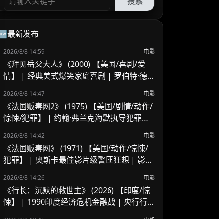
搜索
🆕最新发布
2026/8/8 14:59
电影
《拜见岳父大人》 (2000) 【美国/喜剧/爱
情】 | 经典美式爆笑家庭喜剧 | 罗伯特·德尼
罗 x 本·斯蒂勒的交锋
2026/8/8 14:47
电影
《法国贩毒网2》 (1975) 【美国/剧情/动作/
惊悚/犯罪】 | 约翰·弗兰克海默执导犯罪续
作 | 吉恩·哈克曼跨国缉毒的异乡困局
2026/8/8 14:42
电影
《法国贩毒网》 (1971) 【美国/动作/惊悚/
犯罪】 | 奥斯卡最佳影片级警匪狂想 | 影史
野性追逐戏与警匪片里程碑
2026/8/8 14:26
电影
《行长：沉默的救世主》 (2026) 【印度/惊
悚】 | 1990印度经济危机金融战 | 央行行长
挽救国家崩溃危机