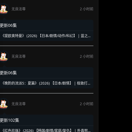
无良法尊
2 小时前
更新06集
《提欧奥特曼》 (2026) 【日本/剧情/动作/科幻】 | 蓝之
巨人的地球守护物语 | 兽医学少年与宇宙怪兽的命运对决
无良法尊
2 小时前
更新06集
《晚酌的流派5：夏篇》 (2026) 【日本/剧情】 | 极致打工
人的终极饮酒美学 | 盛夏消暑必备的硬核孤独美食神剧
无良法尊
2 小时前
更新102集
《红色珍珠》 (2026) 【韩国/剧情/家庭/复仇】 | 朴真熙