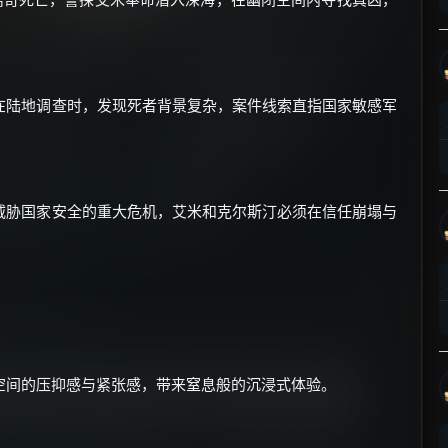
在陆地调查时，发现死者背景复杂，案件线索直指国家敏感军
×
🧧 福利领取站
☕
威胁国家安全的重大危机，艾米和克尔斯汀必须在信任崩塌与
朋友们辛苦了 💦
你需要的各种会员，都可低价购买！
如夸克12个月送14天 最低75元！
价格有浮动，请直接搜索查最低价！
空间的压抑感与紧张感，带来窒息般的沉浸式体验。
还有支付宝现金红包、外卖红包、
优惠券、活动红包，每日可领。