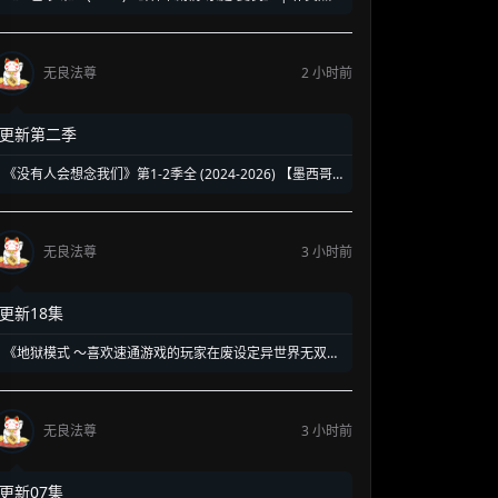
强势回归新作 | 揭露豪门恩怨背后的带血真相
无良法尊
2 小时前
更新第二季
《没有人会想念我们》第1-2季全 (2024-2026) 【墨西哥/
剧情】 | 90年代校园暗黑青春物语 | 五个边缘 loser 的地
下校园经营法则
无良法尊
3 小时前
更新18集
《地狱模式 ～喜欢速通游戏的玩家在废设定异世界无双
～》第1-2季全 (2026) 【日本/动画/奇幻/冒险】 | 终极硬
核废人玩家的受死流异世界无双 | 骨灰级高玩必看的硬核
转生神作
无良法尊
3 小时前
更新07集