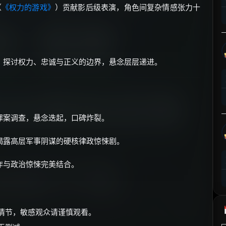
（
《权力的游戏》
）贡献影后级表演，角色间复杂情感张力十
⚡
前往【大淘客】领红包
☕ 海外大侠？通过 Ko-fi 赐茶
，探讨权力、忠诚与正义的边界，悬念层层递进。
罪案调查，悬念迭起，口碑炸裂。
揭露高层军事阴谋的硬核律政惊悚剧。
作与政治惊悚完美结合。
迫情节，敏感观众请谨慎观看。