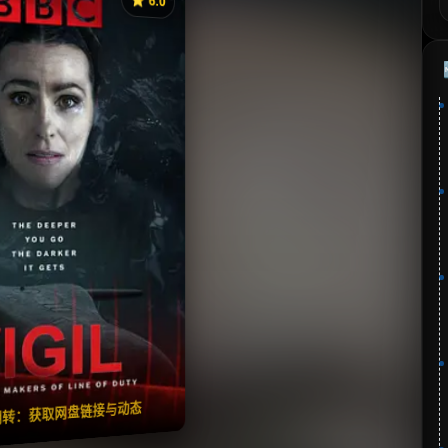
《不眠》
藏
⭐
分：6.0 | 🎬 2011年
✅ 已完结
夸克网盘
🧧️
失效请反馈
翻转：获取网盘链接与动态