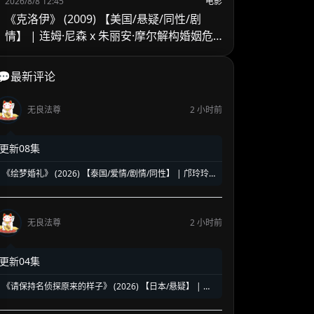
2026/8/8 12:45
电影
《克洛伊》 (2009) 【美国/悬疑/同性/剧
情】 | 连姆·尼森 x 朱丽安·摩尔解构婚姻危
机 | 顶级情欲悬疑里的欲望与救赎
💬最新评论
无良法尊
2 小时前
更新08集
《绘梦婚礼》 (2026) 【泰国/爱情/剧情/同性】 | 邝玲玲
与Orm的二搭深情力作 | 探讨执子之手背后的现实与成长
无良法尊
2 小时前
更新04集
《请保持名侦探原来的样子》 (2026) 【日本/悬疑】 | 幻
觉中的神级脑洞日常推理 | 轮椅上的阿尔茨海默名侦探