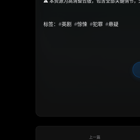
⚠️ 本资源为高清整合版，包含全部关键情节，
标签：
#
英剧
#
惊悚
#
犯罪
#
悬疑