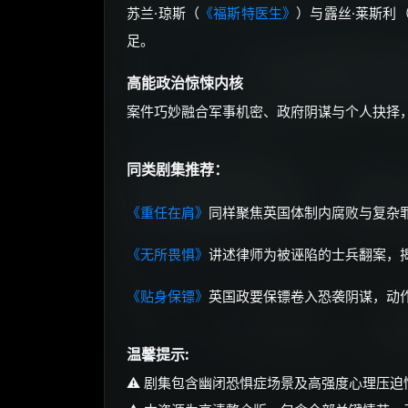
苏兰·琼斯（
《福斯特医生》
）与露丝·莱斯利
足。
高能政治惊悚内核
案件巧妙融合军事机密、政府阴谋与个人抉择
同类剧集推荐：
《重任在肩》
同样聚焦英国体制内腐败与复杂
《无所畏惧》
讲述律师为被诬陷的士兵翻案，
《贴身保镖》
英国政要保镖卷入恐袭阴谋，动
温馨提示:
⚠️ 剧集包含幽闭恐惧症场景及高强度心理压