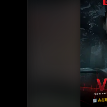
收
⭐️ 评
天天领红包
🔄 点击