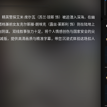
精英警探艾米·席尔瓦（苏兰·琼斯 饰）被迫潜入深海，在幽
档兼前女友克尔斯滕·朗埃克（露丝·莱斯利 饰）则在陆地上
治阴谋。双线叙事张力十足，将个人情感创伤与国家安全的尖
删减版，提供高清画质与精准字幕，带您沉浸式体验这场扣人