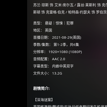
苏兰·琼斯 饰 艾米·席尔瓦 / 露丝·莱斯利 饰 克
斯顿 饰 克雷格·伯克 / 帕特森·约瑟夫 饰 罗伯茨
类型： 悬疑｜惊悚｜犯罪
地区： 英国
首播日期： 2021-08-29(英国)
季数/集数： 第1-2季，共6集
分辨率： 1920×1080 (1080P)
音频配置： AAC 2.0
字幕类型： 内嵌中英双字
文件大小： 13.2G
剧情简介:
【深海谜案】
英国核潜艇“警戒号”在执行任务期间发生船员