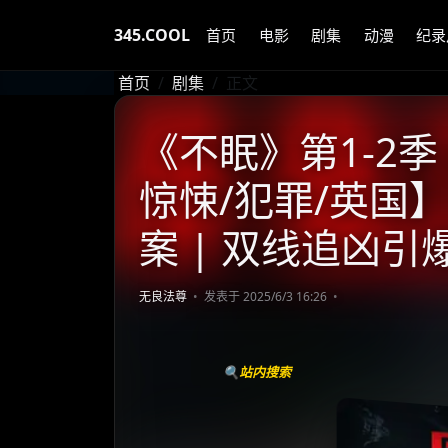
345.COOL
首页
电影
剧集
动漫
纪录
首页
剧集
正文
《不眠》第1-2季 (
惊悚/犯罪/英国】
案 | 双线追凶
无良法尊
发表于 2025/6/3 16:26
🔍站内搜索