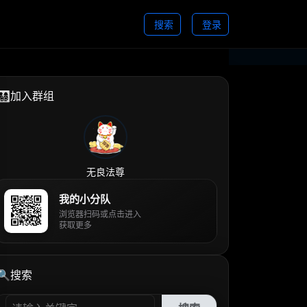
搜索
登录
👨‍👩‍👧‍👦加入群组
无良法尊
我的小分队
浏览器扫码或点击进入
获取更多
🔍搜索