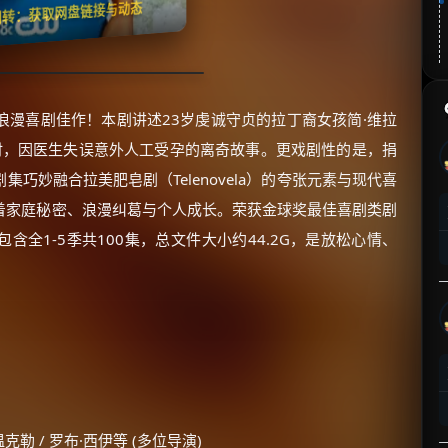
翻转：获取网盘链接与动态
浪漫喜剧佳作！本剧讲述23岁虔诚守贞的拉丁裔女孩简·维拉
时，因医生失误意外人工受孕的离奇故事。更戏剧性的是，捐
巧妙融合拉美肥皂剧（Telenovela）的夸张元素与现代喜
着家庭秘密、浪漫纠葛与个人成长。荣获金球奖最佳喜剧类剧
含全1-5季共100集，总文件大小约44.2G，是放松心情、
温克勒 / 罗布·西伊等 (多位导演)