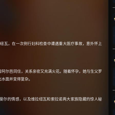
×
🧧 福利领取站
拉纽瓦，在一次例行妇科检查中遭遇重大医疗事故，意外怀上
☕
母阿尔芭同住，关系亲密又充满火花。随着怀孕，她与生父罗
朋友们辛苦了 💦
出水面并变得复杂。
你需要的各种会员，都可低价购买！
如夸克12个月送14天 最低75元！
价格有浮动，请直接搜索查最低价！
斐尔的情感，以及维拉纽瓦和索拉诺两大家族隐藏的惊人秘
还有支付宝现金红包、外卖红包、
优惠券、活动红包，每日可领。