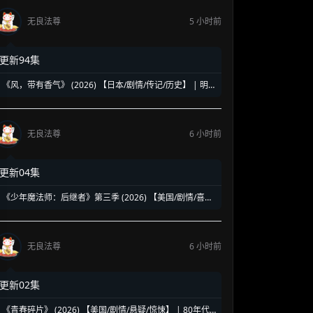
无良法尊
5 小时前
更新94集
《风，带有香气》 (2026) 【日本/剧情/传记/历史】 | 明
治时代的南丁格尔 | 见上爱演绎日本首位专业女护士的觉
醒之路
无良法尊
6 小时前
更新04集
《少年魔法师：后继者》第三季 (2026) 【美国/剧情/喜剧/
奇幻】 | 迪士尼经典魔法IP终章收官 | 贾斯汀与比莉携手
拯救家族
无良法尊
6 小时前
更新02集
《青春碎片》 (2026) 【美国/剧情/悬疑/惊悚】 | 80年代