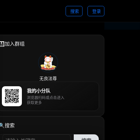
搜索
登录
👨‍👩‍👧‍👦加入群组
无良法尊
我的小分队
浏览器扫码或点击进入
获取更多
🔍搜索