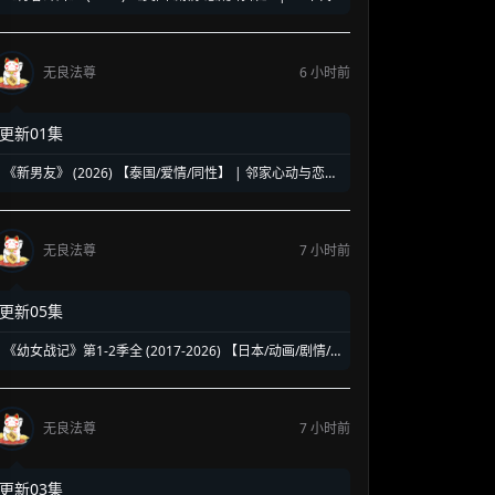
洛杉矶名校青春暗面 | 《美国精神病》作者新作改编
无良法尊
6 小时前
更新01集
《新男友》 (2026) 【泰国/爱情/同性】 | 邻家心动与恋爱
误会 | 纯正泰式校园同性浪漫新剧
无良法尊
7 小时前
更新05集
《幼女战记》第1-2季全 (2017-2026) 【日本/动画/剧情/
奇幻】 | 披着幼女皮的现代社畜怪物 | 硬核军事狂热者的
异世界神作
无良法尊
7 小时前
更新03集