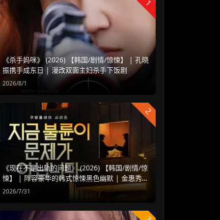
1
《杀手妈咪》 (2026) 【韩国/剧情/惊悚】 | 孔晓
振携手成东日 | 漫改双面主妇杀手下饭剧
2026/8/1
2
《现在不是出轨的问题》 (2026) 【韩国/剧情/惊
悚】 | 阵容豪华的韩式惊悚黑色幽默 | 金惠秀 x
赵汝贞强强联手
2026/7/31
3