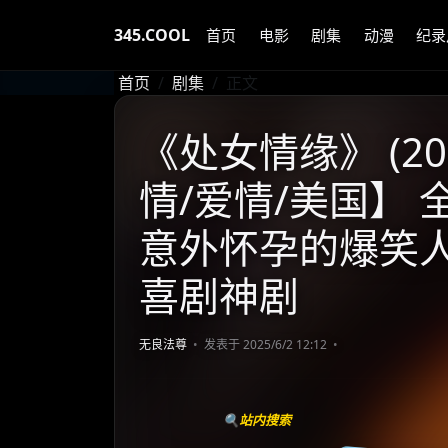
345.COOL
首页
电影
剧集
动漫
纪录
首页
剧集
正文
《处女情缘》 (201
情/爱情/美国】 全1
意外怀孕的爆笑人
喜剧神剧
无良法尊
发表于 2025/6/2 12:12
🔍站内搜索