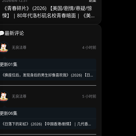
2026/8/6 12:51
剧集
《青春碎片》 (2026) 【美国/剧情/悬疑/惊
悚】 | 80年代洛杉矶名校青春暗面 | 《美国
精神病》作者新作改编
💬最新评论
无良法尊
4 小时前
更新01集
《换座位后，发现身后的男生好像喜欢我》 (2026) 【日
本/爱情/同性】 | 班级焦点大帅哥 x 纯情懵懂男高中生 | 换
座位引发的直球高甜校园BL
无良法尊
5 小时前
更新06集
《日落下的彩虹》 (2026) 【中国香港/剧情】 | 几代香港
人的彩虹邨告别情书 | 触动心灵的温情港式单元群像剧