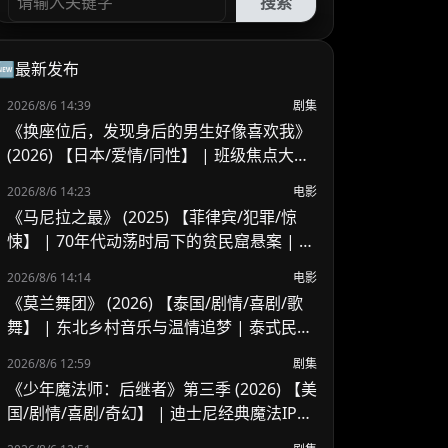
搜索
🆕最新发布
2026/8/6 14:39
剧集
《换座位后，发现身后的男生好像喜欢我》
(2026) 【日本/爱情/同性】 | 班级焦点大帅
哥 x 纯情懵懂男高中生 | 换座位引发的直球
2026/8/6 14:23
电影
高甜校园BL
《马尼拉之最》 (2025) 【菲律宾/犯罪/惊
悚】 | 70年代动荡时局下的贫民窟悬案 | 菲
律宾警匪犯罪新作
2026/8/6 14:14
电影
《莫兰舞团》 (2026) 【泰国/剧情/喜剧/歌
舞】 | 东北乡村音乐与温情追梦 | 泰式民谣
舞台上的兄妹羁绊
2026/8/6 12:59
剧集
《少年魔法师：后继者》第三季 (2026) 【美
国/剧情/喜剧/奇幻】 | 迪士尼经典魔法IP终
章收官 | 贾斯汀与比莉携手拯救家族