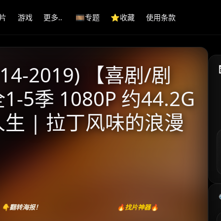
片
游戏
更多..
🎞️专题
⭐️收藏
使用条款
4-2019) 【喜剧/剧
-5季 1080P 约44.2G
生 | 拉丁风味的浪漫
👇翻转海报！
🔥找片神器🔥