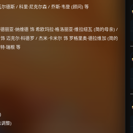
尔德斯 / 科里·尼克尔森 / 乔斯·韦登 (顾问) 等
安德丽亚·纳维德 饰 希欧玛拉·格洛丽亚·维拉纽瓦 (简的母亲) /
 饰 迈克尔·科德罗 / 杰米·卡米尔 饰 罗格里奥·德拉维加 (简的
姬特·瑞根 等
)
调整)