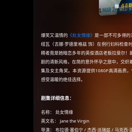
🔄 点击
爆笑又温情的
《处女情缘》
是一部不可多得的
纽瓦（吉娜·罗德里格兹 饰）在例行妇科检查
精者竟是她暗恋多年的英俊酒店老板拉斐尔！剧集
剧的清新风格，在简的意外怀孕之旅中，交织
集及女主角奖。本资源提供1080P高清画质，包
感受温暖的绝佳选择。
剧集详细信息：
名称： 处女情缘
英文名： Jane the Virgin
导演： 布拉德·塞伯宁 / 杰西·派瑞兹 / 马克西·