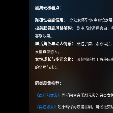
剧集硬核看点：
颠覆性喜剧设定：
以“处女怀孕”的离奇设定
拉美肥皂剧风格解构：
剧中巧妙运用旁白、夸张
喜剧效果。
鲜活角色与动人情感：
塑造了简、希欧玛拉
爱情真挚感人。
女性成长与多元文化：
深刻描绘拉丁裔移民
的坚强与成长。
同类剧集推荐：
《疯狂前女友》
同样融合音乐剧元素的另类女
《再造淑女》
短小精悍的浪漫喜剧，讲述社交