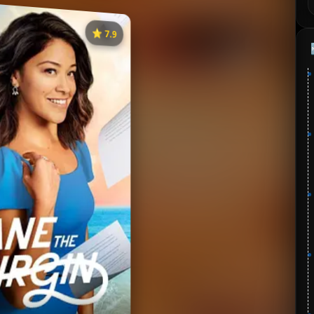
⭐️ 7.9
《处女情缘》
⭐
分：7.9 | 🎬 2014年
✅ 已完结
夸克网盘
🧧️
失效请反馈