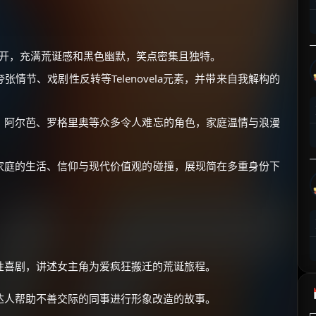
⚡
前往【大淘客】领红包
☕ 海外大侠？通过 Ko-fi 赐茶
展开，充满荒诞感和黑色幽默，笑点密集且独特。
情节、戏剧性反转等Telenovela元素，并带来自我解构的
、阿尔芭、罗格里奥等众多令人难忘的角色，家庭温情与浪漫
家庭的生活、信仰与现代价值观的碰撞，展现简在多重身份下
性喜剧，讲述女主角为爱疯狂搬迁的荒诞旅程。
达人帮助不善交际的同事进行形象改造的故事。