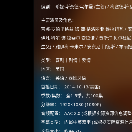
编剧： 珍妮·斯奈德·乌尔曼 (主创) / 梅塞德斯·瓦
主要演员及角色：
吉娜·罗德里格兹 饰 简·格洛丽亚·维拉纽瓦 / 
伊凡·科尔 饰 拉斐尔·索拉诺 / 贾斯汀·贝尔杜尼
生父) / 雅伊梅·卡米尔 / 安东尼·门德斯 / 布丽
类型： 喜剧｜剧情｜爱情
地区： 美国
语言： 英语 / 西班牙语
首播日期： 2014-10-13(美国)
季数/集数： 全1-5季，共100集
分辨率： 1920×1080 (1080P)
音频配置： AAC 2.0 (或根据实际资源信息调整
字幕类型： 内嵌中英双字 (或根据实际资源信息
文件大小： 约44.2G