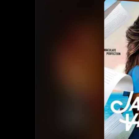
收藏
⭐️ 评
天天领红包