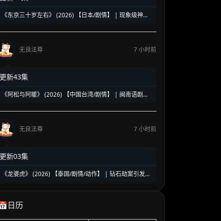
《东京三十岁左右》 (2026) 【日本/剧情】 | 现象级神剧
《三十而已》日版翻拍 | 35岁东京女子图鉴与都市救赎
无良法尊
7 小时前
更新43集
《阿松与阿暖》 (2026) 【中国台湾/剧情】 | 闽南语剧视
帝天后再度携手 | 2026初夏最温情治愈的烟火人间剧
无良法尊
7 小时前
更新03集
《龙婆虎》 (2026) 【泰国/剧情/动作】 | 钻石劫案引发的
清白保卫战 | 泰式硬核动作与悬疑冒险
📅日历