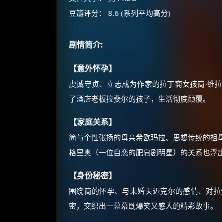
豆瓣评分： 8.6 (系列平均高分)
剧情简介:
【意外怀孕】
虔诚守贞、立志成为作家的拉丁裔女孩简·维
了酒店老板拉斐尔的孩子，生活彻底颠覆。
【家庭关系】
简与个性张扬的母亲希欧玛拉、思想传统的祖
格里奥（一位自恋的肥皂剧明星）的关系也浮
【身份秘密】
围绕简的怀孕、与未婚夫迈克尔的感情、对拉
密，交织出一幕幕既爆笑又感人的精彩故事。