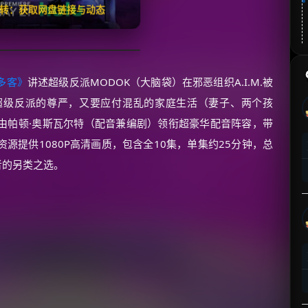
翻转：获取网盘链接与动态
多客》
讲述超级反派MODOK（大脑袋）在邪恶组织A.I.M.被
超级反派的尊严，又要应付混乱的家庭生活（妻子、两个孩
由帕顿·奥斯瓦尔特（配音兼编剧）领衔超豪华配音阵容，带
源提供1080P高清画质，包含全10集，单集约25分钟，总
者的另类之选。