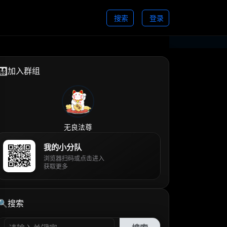
搜索
登录
👨‍👩‍👧‍👦加入群组
无良法尊
我的小分队
浏览器扫码或点击进入
获取更多
🔍搜索