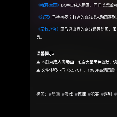
《哈莉·奎茵》
DC宇宙成人动画，同样以反派
《幻灭》
马特·格罗宁打造的奇幻成人动画喜
《无敌少侠》
亚马逊出品的高分超英动画，虽
良。
温馨提示:
成人向动画
⚠️ 本剧为
，包含大量黑色幽默、讽
⚠️ 文件体积小巧（6.57G），1080P高清
标签：
#
动画
#
漫威
#
惊悚
#
犯罪
#
喜剧
#