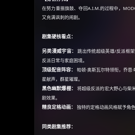
在努力重振旗鼓、夺回A.I.M.的过程中，M
又充满讽刺的闹剧。
剧集硬核看点：
另类漫威宇宙：
跳出传统超级英雄/反派框
反派日常与家庭困境。
顶级配音阵容：
帕顿·奥斯瓦尔特领衔，乔恩·
星献声，群星璀璨。
黑色幽默爆棚：
将超级反派的宏大野心与柴
剧效果。
精良定格动画：
独特的定格动画风格赋予角色
同类剧集推荐：