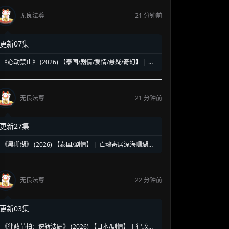
无良法尊
21 分钟前
更新07集
《心动禁止》 (2026) 【泰国/剧情/爱情/悬疑/奇幻】 | 双
名简的宿命恋爱迷局 | 融合超自然悬疑的奇幻泰剧黑马
无良法尊
21 分钟前
更新27集
《黑珊瑚》 (2026) 【泰国/剧情】 | 亡魂寄居深海珊瑚的
复仇奇谈 | 泰式魔幻版《蓝色大海的传说》
无良法尊
22 分钟前
更新03集
《律政节拍：逆转法庭》 (2026) 【日本/剧情】 | 律政说