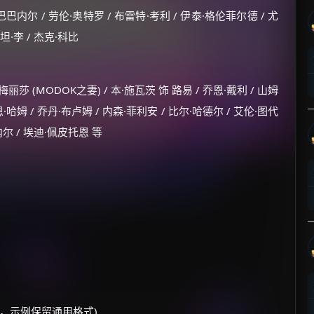
巴内尔 / 劳伦·奥特罗 / 布雷特·考利 / 伊泰·格伦菲尔德 / 尤
坦·李 / 杰克·科比
丽莎 (MODOK之妻) / 本·施瓦茨 饰 路易 / 乔恩·戴利 / 山姆
恩·哈姆 / 乔丹·布卢姆 / 内森·菲利安 / 比尔·哈德尔 / 艾伦·图代
内尔 / 埃迪·佩皮托恩 等
调整，示例保留通用格式)