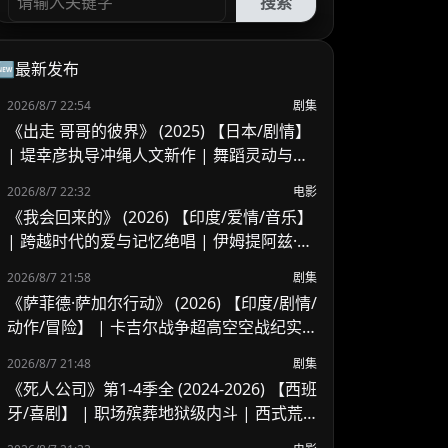
搜索
🆕最新发布
2026/8/7 22:54
剧集
《出走 哥哥的彼界》 (2025) 【日本/剧情】
| 堤幸彦执导冲绳人文新作 | 舞蹈灵动与家
庭羁绊的写实交响
2026/8/7 22:32
电影
《我会回来的》 (2026) 【印度/爱情/音乐】
| 跨越时代的爱与记忆绝唱 | 伊姆提阿兹·阿
里又一深情力作
2026/8/7 21:58
剧集
《萨菲德·萨加尔行动》 (2026) 【印度/剧情/
动作/冒险】 | 卡吉尔战争超高空空战纪实 |
印度空军绝境反击的历史实录
2026/8/7 21:48
剧集
《死人公司》第1-4季全 (2024-2026) 【西班
牙/喜剧】 | 职场殡葬地狱级内斗 | 西式荒
诞黑色幽默冷门佳作