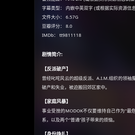
字幕类型： 内嵌中英双字 (或根据实际资源信
文件大小： 6.57G
豆瓣评分： 8.0
IMDb： tt9811118
剧情简介:
【反派破产】
曾经叱咤风云的超级反派、A.I.M.组织的领袖
破产和失业，被迫搬回郊区家中。
【家庭风暴】
事业受挫的MODOK不仅要维持自己作为“最
系，以及两个“普通”孩子带来的烦恼。
【身份挣扎】