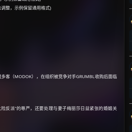
息调整，示例保留通用格式)
×
🧧 福利领取站
☕
魔多客（MODOK），在组织被竞争对手GRUMBL收购后面临
朋友们辛苦了 💦
你需要的各种会员，都可低价购买！
如夸克12个月送14天 最低75元！
价格有浮动，请直接搜索查最低价！
危险反派”的尊严，还要处理与妻子梅丽莎日益紧张的婚姻关
还有支付宝现金红包、外卖红包、
优惠券、活动红包，每日可领。