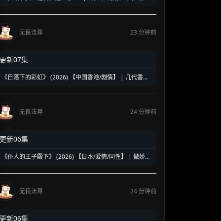
唱燃爆逆转时刻 | 克服口吃与黑夜博弈的硬核新锐法医律
政剧
无良法尊
23 分钟前
更新07集
《日落下的彩虹》 (2026) 【中国香港/剧情】 | 几代香港
人的彩虹邨告别情书 | 触动心灵的温情港式单元群像剧
无良法尊
24 分钟前
更新06集
《仆人的王子殿下》 (2026) 【日本/爱情/同性】 | 傲娇王
子与忠犬仆人的十年身份逆转 | 极致拉扯的日式扭曲纯爱
物语
无良法尊
24 分钟前
更新06集