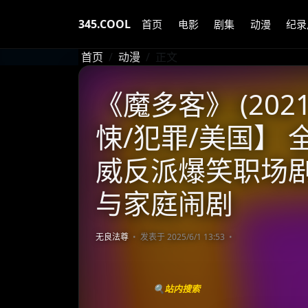
345.COOL
首页
电影
剧集
动漫
纪录
首页
动漫
正文
《魔多客》 (202
悚/犯罪/美国】 全1
威反派爆笑职场剧
与家庭闹剧
无良法尊
发表于 2025/6/1 13:53
🔍站内搜索