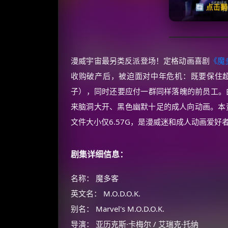
🔄 点击
漫威宇宙最另类反派登场！定格动画喜剧
《魔
收购破产后，被迫面对中年危机：既要保住
子），同时还要应付一群同样落魄的前员工。
来脑洞大开、黑色幽默十足的成人向动画。本资
文件大小仅6.57G，是漫威迷和成人动画爱好
剧集详细信息：
名称： 魔多客
英文名： M.O.D.O.K.
别名： Marvel's M.O.D.O.K.
导演： 亚历克斯·卡梅尔 / 艾瑞克·托纳