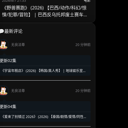
2026/8/7 21:33
电影
《野兽赛跑》 (2026) 【巴西/动作/科幻/惊
悚/犯罪/冒险】 | 巴西反乌托邦废土赛车竞
技 | 费尔南多·梅里尔斯执导反抗史诗
💬最新评论
无良法尊
20 分钟前
更新02集
《宇宙年糕店》 (2026) 【韩国/真人秀】 | 地球娱乐室原
班人马回归 | 罗英锡PD打造极具解压风的搞笑衍生综艺
无良法尊
20 分钟前
更新04集
《爱来了别错过 2026》 (2026) 【泰国/剧情/爱情/同性】
| 泰腐白月光IP十年经典重塑 | 青春校园里的青涩初恋与悸
动