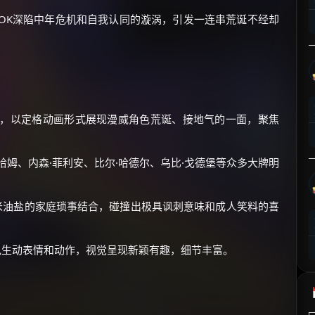
⚡
前往【大淘客】领红包
ODOK深陷中年危机和自我认同的漩涡，引发一连串荒诞不经却
☕ 海外大侠？通过 Ko-fi 赐茶
架，以定格动画形式展现漫威角色荒诞、接地气的一面，聚焦
哈姆、内森·菲利安、比尔·哈德尔、乌比·戈德堡等众多大牌明
米油盐的家庭琐事结合，碰撞出极具讽刺意味和成人笑料的喜
生动表情和动作，视觉呈现新颖有趣，细节丰富。