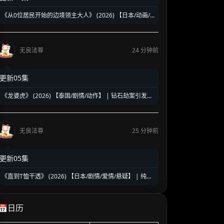
《从0位居民开始的边境领主大人》 (2026) 【日本/动画/
奇幻/冒险】 | 救国英雄的零人口拓荒史 | 边境种田流异世
界黑马新番
无良法尊
24 分钟前
更新05集
《龙婆虎》 (2026) 【泰国/剧情/动作】 | 钻石劫案引发的
清白保卫战 | 泰式硬核动作与悬疑冒险
无良法尊
25 分钟前
更新05集
《直到T恤干透》 (2026) 【日本/剧情/爱情/悬疑】 | 纯白
衣物下的隐秘罪疚 | 顶级神仙阵容揭开日式高能反转
📅日历