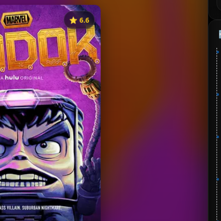
⭐️ 6.6
《魔多客》
藏
⭐
分：6.6 | 🎬 2021年
✅ 已完结
夸克网盘
🧧️
失效请反馈