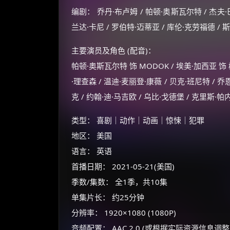
编剧： 乔丹·布卢姆 / 帕顿·奥斯瓦尔特 / 杰夫·巴
兰达·卡尼 / 罗伯特·迈蒂亚 / 库伦·克劳福德 / 斯
主要演员及角色 (配音)：
帕顿·奥斯瓦尔特 饰 MODOK / 埃美·加西亚 饰 梅
·理查森 / 温迪·麦丽登·康薇 / 贝克·班尼特 / 乔
克 / 约翰·迪·马吉欧 / 乌比·戈德堡 / 克里斯·帕
类型： 喜剧｜动作｜动画｜惊悚｜犯罪
地区： 美国
语言： 英语
首播日期： 2021-05-21(美国)
季数/集数： 全1季，共10集
单集片长： 约25分钟
分辨率： 1920×1080 (1080P)
音频配置： AAC 2.0 (或根据实际资源信息