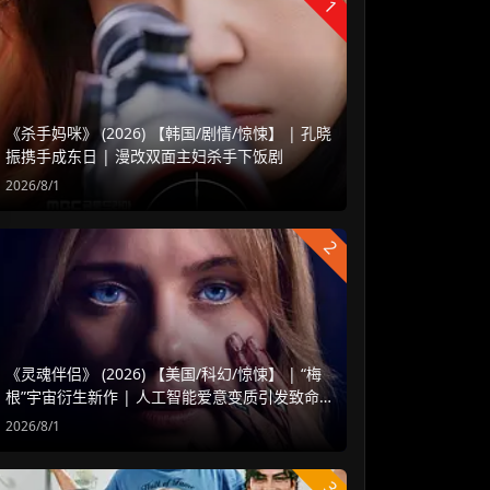
1
《杀手妈咪》 (2026) 【韩国/剧情/惊悚】 | 孔晓
振携手成东日 | 漫改双面主妇杀手下饭剧
2026/8/1
2
《灵魂伴侣》 (2026) 【美国/科幻/惊悚】 | “梅
根”宇宙衍生新作 | 人工智能爱意变质引发致命
危机
2026/8/1
3