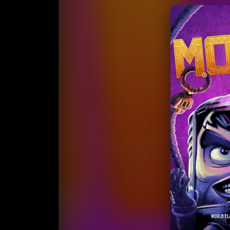
收
⭐️ 评
天天领红包