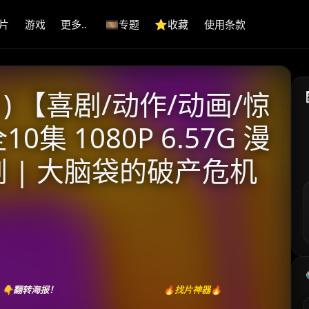
片
游戏
更多..
🎞️专题
⭐️收藏
使用条款
1) 【喜剧/动作/动画/惊
0集 1080P 6.57G 漫
 | 大脑袋的破产危机
👇翻转海报！
🔥找片神器🔥