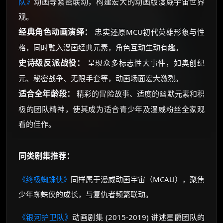
队》
动画等紧密联动，构建宏大的动画版漫威宇宙世界
观。
经典角色动画演绎：
忠实还原MCU初代英雄形象与性
格，同时融入漫画经典元素，角色互动生动有趣。
史诗级反派战役：
呈现众多标志性大事件，如奥创纪
元、秘密战争、无限手套等，动画场面宏大激烈。
适合全年龄段：
精彩的冒险故事、适度的幽默元素和积
极的团队精神，使其成为适合青少年及漫威粉丝全家观
看的佳作。
同类剧集推荐：
《终极蜘蛛侠》
同样属于漫威动画宇宙（MCAU），聚焦
少年蜘蛛侠的成长，与复仇者频繁联动。
《银河护卫队》
动画剧集 (2015-2019) 讲述星爵团队的