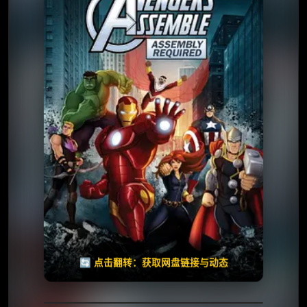
⭐️ 评分：7.5 | 🎬 2013年
✅ 已完结
夸克网盘
🧧️
天天领红包
失效请反馈
🔄 点击翻转：获取网盘链接与动态