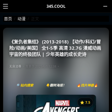
345.COOL
首页
动漫
正文
《复仇者集结》 (2013-2018) 【动作/科幻/冒
险/动画/美国】 全1-5季 高清 32.7G 漫威动画
宇宙的终极团队 | 少年英雄的成长史诗
无良法尊
发表于 2025/6/1 12:38
🔍站内搜索
👇翻转海报！
🔥找片神器🔥
⭐️ 7.5
《复仇者集结》
收藏
⭐