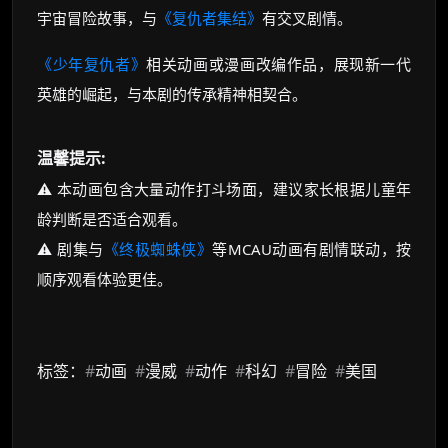
宇宙冒险故事，与
《复仇者集结》
有交叉剧情。
《少年复仇者》
相关动画或漫画改编作品，展现新一代
英雄的崛起，与本剧的传承精神相契合。
温馨提示:
⚠️ 本动画包含大量动作打斗场面，建议家长根据儿童年
龄判断是否适合观看。
⚠️ 剧集与
《终极蜘蛛侠》
等MCAU动画有剧情联动，按
顺序观看体验更佳。
标签：
#
动画
#
漫威
#
动作
#
科幻
#
冒险
#
美国