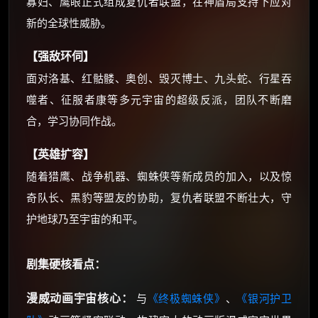
寡妇、鹰眼正式组成复仇者联盟，在神盾局支持下应对
新的全球性威胁。
【强敌环伺】
面对洛基、红骷髅、奥创、毁灭博士、九头蛇、行星吞
噬者、征服者康等多元宇宙的超级反派，团队不断磨
合，学习协同作战。
【英雄扩容】
随着猎鹰、战争机器、蜘蛛侠等新成员的加入，以及惊
奇队长、黑豹等盟友的协助，复仇者联盟不断壮大，守
护地球乃至宇宙的和平。
剧集硬核看点：
漫威动画宇宙核心：
与
《终极蜘蛛侠》
、
《银河护卫