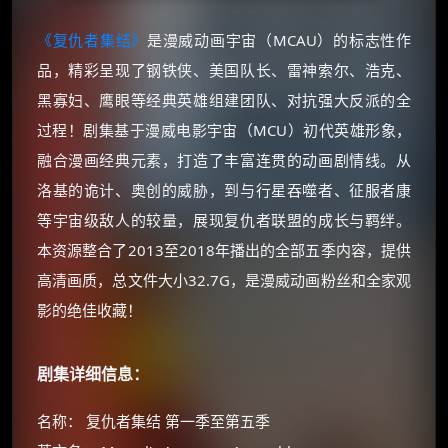
《复仇者集结》
是漫威动画宇宙（MCAU）的标志性作
品，精彩呈现了钢铁侠、美国队长、雷神索尔、浩克、
黑寡妇、鹰眼等经典英雄组建团队、对抗强大反派的全
过程！剧集基于漫威电影宇宙（MCU）初代英雄形象，
融合漫画经典元素，打造了丰富连贯的动画剧情线。从
洛基的诡计、奥创的威胁，到与行星吞噬者、征服者康
等宇宙级敌人的较量，展现复仇者联盟的成长与羁绊。
本资源整合了2013至2018年播出的全部五季内容，提供
高清画质，总文件大小32.7G，是漫威动画粉丝和全家观
影的绝佳收藏！
剧集详细信息：
名称： 复仇者集结 第一季至第五季