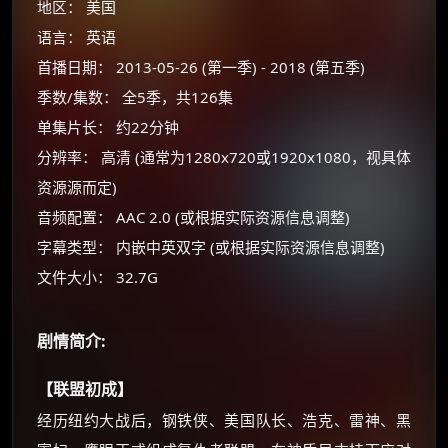
地区： 美国
语言： 英语
×
首播日期： 2013-05-26 (第一季) - 2018 (第五季)
🧧 福利领取站
季数/集数： 全5季，共126集
☕
单集片长： 约22分钟
分辨率： 高清 (通常为1280x720或1920x1080，视具体
资源源而定)
朋友们辛苦了 💦
你需要的各种会员，都可低价购买！
音频配置： AAC 2.0 (或根据实际资源信息调整)
如夸克12个月送14天 最低75元！
字幕类型： 内嵌中英双字 (或根据实际资源信息调整)
价格有浮动，请直接搜索查最低价！
文件大小： 32.7G
还有支付宝现金红包、外卖红包、
优惠券、活动红包，每日可领。
剧情简介:
⚡
前往【大淘客】领红包
【联盟初成】
经历纽约大战后，钢铁侠、美国队长、浩克、雷神、黑
☕ 海外大侠？通过 Ko-fi 赐茶