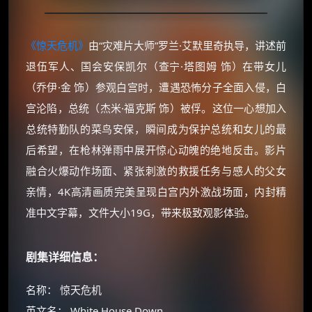
《惊天危机》
由“灾难片大师”罗兰·艾默里奇执导，讲述前
退伍军人、国会安保凯尔（查宁·塔图姆 饰）在带女儿
（乔伊·金 饰）参观白宫时，遭遇恐怖分子全面入侵，白
宫沦陷，总统（杰米·福克斯 饰）被俘。这位一心想加入
总统特勤队的菜鸟安保，瞬间成为保护总统和女儿的最
后希望，在枪林弹雨中展开惊心动魄的绝地反击。影片
融合火爆动作场面、紧张刺激的救援任务与感人的父女
亲情，4K高清画质完美呈现白宫内外激战场面，内封精
准中文字幕，文件大小19G，带来极致观影体验。
剧集详细信息：
名称： 惊天危机
英文名： White House Down