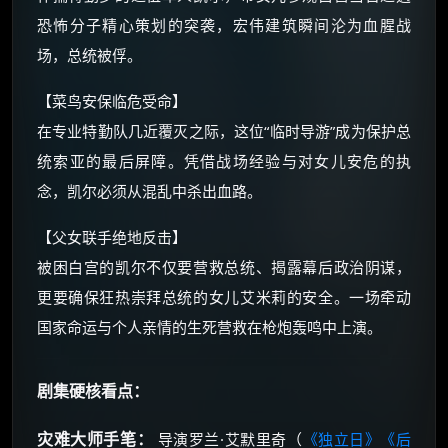
☕ 海外大侠？通过 Ko-fi 赐茶
恐怖分子精心策划的突袭，宏伟建筑瞬间沦为血腥战
场，总统被俘。
【菜鸟安保临危受命】
在专业特勤队几近覆灭之际，这位“临时导游”成为保护总
统索亚的最后屏障。凭借战场经验与对女儿安危的执
念，凯尔必须从混乱中杀出血路。
【父女联手绝地反击】
被困白宫的凯尔不仅要营救总统、揭露幕后政治阴谋，
更要确保狂热崇拜总统的女儿艾米莉的安全。一场牵动
国家命运与个人亲情的生死营救在枪炮轰鸣中上演。
剧集硬核看点：
灾难大师手笔：
导演罗兰·艾默里奇（
《独立日》
《后