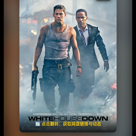
收藏
⭐
⭐️ 评分：6.5 | 🎬 2013年
夸克网盘
🧧️
天天领红包
失效请反馈
🔄 点击翻转：获取网盘链接与动态