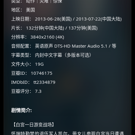
类型： 动作｜灾难｜惊悚
地区： 美国
上映日期： 2013-06-28(美国) / 2013-07-22(中国大陆)
片长： 132分钟(中国大陆) / 137分钟(美国)
×
🧧 福利领取站
分辨率： 3840x2160 (4K)
☕
音频配置： 英语原声 DTS-HD Master Audio 5.1 / 等
字幕类型： 内封中文字幕（多版本可选）
文件大小： 19G
朋友们辛苦了 💦
豆瓣ID： 10746175
你需要的各种会员，都可低价购买！
IMDbID： tt2334879
如夸克12个月送14天 最低75元！
价格有浮动，请直接搜索查最低价！
豆瓣评分： 7.3
还有支付宝现金红包、外卖红包、
优惠券、活动红包，每日可领。
剧情简介:
⚡
前往【大淘客】领红包
【白宫一日游变战场】
怀揣特勤梦的退伍军人凯尔，带女儿参观白宫当日遭遇