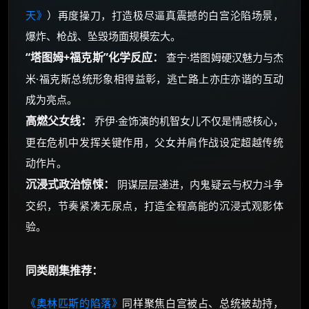
天》
）再度操刀，打造极尽逼真震撼的白宫沦陷场景，
爆炸、枪战、坠毁场面规模宏大。
“塔图姆+福克斯”化学反应：
查宁·塔图姆硬汉魅力与杰
米·福克斯总统形象相得益彰，逃亡路上亦庄亦谐的互动
成为亮点。
高燃父女线：
乔伊·金饰演的机智女儿不仅是情感核心，
更在危机中发挥关键作用，父女并肩作战设定超越传统
动作片。
沉浸式政治惊悚：
阴谋层层递进，内鬼疑云与权力斗争
交织，节奏紧凑无尿点，打造全程高能的沉浸式观影体
验。
同类剧集推荐：
《奥林匹斯的陷落》
同样聚焦白宫被占、总统被劫持，