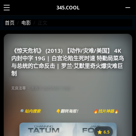
345.COOL
首页
电影
正文
《惊天危机》 (2013) 【动作/灾难/美国】 4K
内封中字 19G | 白宫沦陷生死时速 特勤局菜鸟
与总统的亡命反击 | 罗兰·艾默里奇火爆灾难巨
制
无良法尊
发表于 2025/5/31 17:05
🔍站内搜索
👇翻转海报！
🔥找片神器🔥
⭐️ 6.5
《惊天危机》