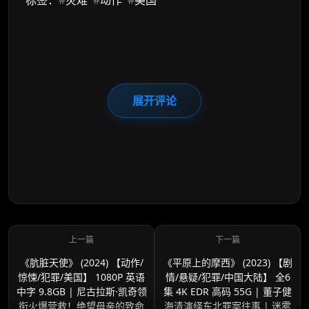
标签：
#
灾难
#
动作
#
美国
展开评论
《肮脏天使》 (2024) 【动作/
《平原上的摩西》 (2023) 【剧
惊悚/犯罪/美国】 1080P 英语
情/悬疑/犯罪/中国大陆】 全6
中字 9.8GB | 尼古拉斯·凯奇领
集 4K EDR 高码 55G | 董子健
衔火爆营救！绝望母亲的致命
海清演绎东北罪案往事 | 迷雾