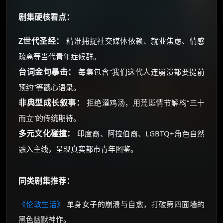
剧集硬核看点：
Z世代圣经：
精准捕捉社交媒体依赖、就业焦虑、情感
疏离等当代青年症候群。
台词金句暴击：
每集包含“我们这代人连崩溃都要提前
预约”等戳心语录。
非典型成长叙事：
拒绝灌鸡汤，用荒诞情节解构“三十
而立”的传统期待。
多元文化碰撞：
印度裔、阿拉伯裔、LGBTQ+角色自然
融入主线，呈现真实都市青年图鉴。
同类剧集推荐：
《伦敦生活》
单身女子的崩溃与自愈，打破第四面墙的
黑色幽默神作。