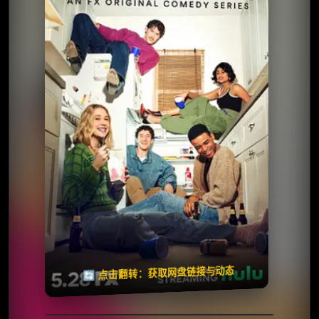
⭐️ 评分：5.9 | 🎬 2025年
📺 连载中
夸克网盘
🧧️
天天领红包
失效请反馈
🔄 点击翻转：获取网盘链接与动态