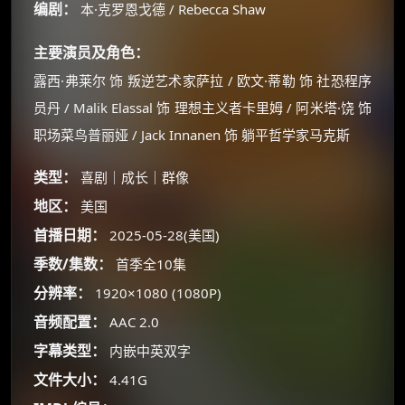
编剧：
本·克罗恩戈德 / Rebecca Shaw
主要演员及角色：
露西·弗莱尔 饰 叛逆艺术家萨拉 / 欧文·蒂勒 饰 社恐程序
员丹 / Malik Elassal 饰 理想主义者卡里姆 / 阿米塔·饶 饰
职场菜鸟普丽娅 / Jack Innanen 饰 躺平哲学家马克斯
类型：
喜剧｜成长｜群像
地区：
美国
×
首播日期：
🧧 福利领取站
2025-05-28(美国)
季数/集数：
首季全10集
☕
分辨率：
1920×1080 (1080P)
音频配置：
AAC 2.0
朋友们辛苦了 💦
字幕类型：
内嵌中英双字
你需要的各种会员，都可低价购买！
文件大小：
4.41G
如夸克12个月送14天 最低75元！
价格有浮动，请直接搜索查最低价！