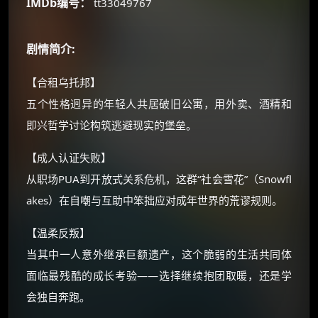
IMDb编号：
tt33049767
还有支付宝现金红包、外卖红包、
优惠券、活动红包，每日可领。
剧情简介:
⚡
前往【大淘客】领红包
【合租乌托邦】
五个性格迥异的年轻人共居破旧公寓，用外卖、酒精和
☕ 海外大侠？通过 Ko-fi 赐茶
即兴哲学讨论构筑逃避现实的堡垒。
【成人认证失败】
从职场PUA到开放式关系危机，这群“社会雪花”（Snowfl
akes）在自嘲与互助中笨拙应对成年世界的荒谬规则。
【温柔反叛】
当其中一人意外继承巨额遗产，这个脆弱的生活共同体
面临最残酷的成长考验——选择继续抱团取暖，还是学
会独自奔跑。