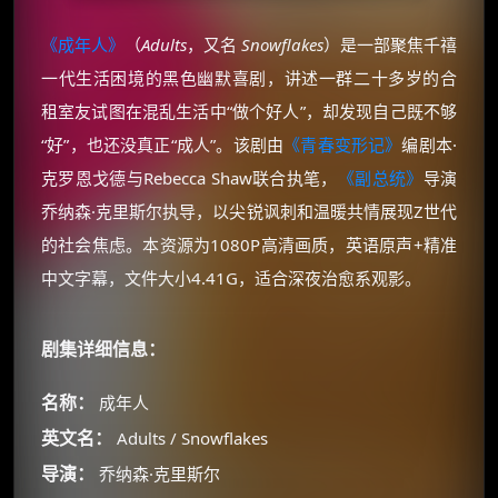
《成年人》
（
Adults
，又名
Snowflakes
）是一部聚焦千禧
一代生活困境的黑色幽默喜剧，讲述一群二十多岁的合
租室友试图在混乱生活中“做个好人”，却发现自己既不够
“好”，也还没真正“成人”。该剧由
《青春变形记》
编剧本·
克罗恩戈德与Rebecca Shaw联合执笔，
《副总统》
导演
乔纳森·克里斯尔执导，以尖锐讽刺和温暖共情展现Z世代
的社会焦虑。本资源为1080P高清画质，英语原声+精准
中文字幕，文件大小4.41G，适合深夜治愈系观影。
剧集详细信息：
名称：
成年人
英文名：
Adults / Snowflakes
导演：
乔纳森·克里斯尔