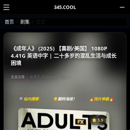
345.COOL
首页
剧集
正文
《成年人》 (2025) 【喜剧/美国】 1080P
4.41G 英语中字 | 二十多岁的混乱生活与成长
困境
无良法尊
发表于 2025/5/30 10:51
🔍站内搜索
👇翻转海报！
🔥找片神器🔥
⭐️ 5.9
《成年人》
收藏
⭐