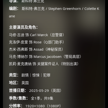
导演：
斯科特·弗兰克
编剧：
斯科特·弗兰克 / Stephen Greenhorn / Colette K
ane
主要演员及角色：
马修·古迪 饰 Carl Mørck（总警督）
克洛伊·皮里 饰 Rose（Q部门助手）
杰米·西弗斯 饰 Assad（神秘探员）
马克·博纳尔 饰 Marcus Jacobsen（警局高层）
凯莉·麦克唐纳 饰 关键案件证人（特别出演）
类型：
剧情｜惊悚｜犯罪
×
地区：
英国
🧧 福利领取站
首播日期：
2025-05-29（英国）
☕
季数/集数：
全1季，共9集
分辨率：
1920×1080（1080P）