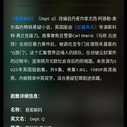
《悬案解码》
（
Dept. Q
）改编自丹麦作家尤西·阿德勒-奥
尔森的畅销悬疑小说，英国版由
《后翼弃兵》
导演斯科
特·弗兰克操刀。故事聚焦总警督Carl Mørck（马修·古迪
饰）在经历暴力事件后，被调任至专门处理陈年悬案的
“Q部门”。这个汇集警界边缘人的团队，在侦破尘封案件
的过程中，逐渐揭开北欧社会背后的阴暗面。本资源为2
025年英国版剧集，共9集，单集1.8G，1080P高清画
质，内嵌精准中英双字，适合悬疑犯罪剧迷收藏。
剧集详细信息：
名称：
悬案解码
英文名：
Dept. Q