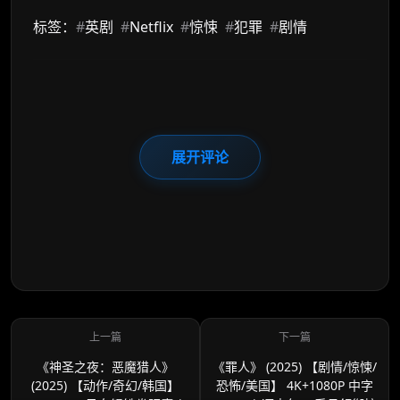
标签：
#
英剧
#
Netflix
#
惊悚
#
犯罪
#
剧情
展开评论
《神圣之夜：恶魔猎人》
《罪人》 (2025) 【剧情/惊悚/
(2025) 【动作/奇幻/韩国】
恐怖/美国】 4K+1080P 中字