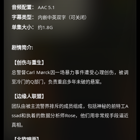
朋友们辛苦了 💦
音频配置：
AAC 5.1
你需要的各种会员，都可低价购买！
字幕类型：
内嵌中英双字（可关闭）
如夸克12个月送14天 最低75元！
价格有浮动，请直接搜索查最低价！
单集大小：
约1.8G
还有支付宝现金红包、外卖红包、
优惠券、活动红包，每日可领。
剧情简介:
⚡
【创伤与重生】
前往【大淘客】领红包
总警督Carl Mørck因一场暴力事件遭受心理创伤，被调
☕ 海外大侠？通过 Ko-fi 赐茶
至冷门的Q部门，负责重启多年未破的悬案。
【边缘人联盟】
团队由被主流警界排斥的成员组成，包括神秘的前特工A
ssad和执着的数据分析师Rose，他们用非常规手段逼近
真相。
【北欧暗面】