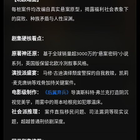
每桩案件均改编自真实悬案原型，揭露福利社会表象下
的腐败、种族矛盾与人性深渊。
剧集硬核看点：
原著神还原：
基于全球销量超3000万的“悬案密码”小说
系列，英国版保留北欧冷冽叙事风格。
演技派盛宴：
马修·古迪演绎颓废警探的自我救赎，凯莉
·麦克唐纳等戏骨加持关键案件。
电影级制作：
《后翼弃兵》
导演斯科特·弗兰克打造阴沉
视觉美学，雨雾中的哥本哈根宛如犯罪温床。
社会派推理：
案件直指移民问题、司法漏洞等现实议
题，超越普通刑侦剧深度。