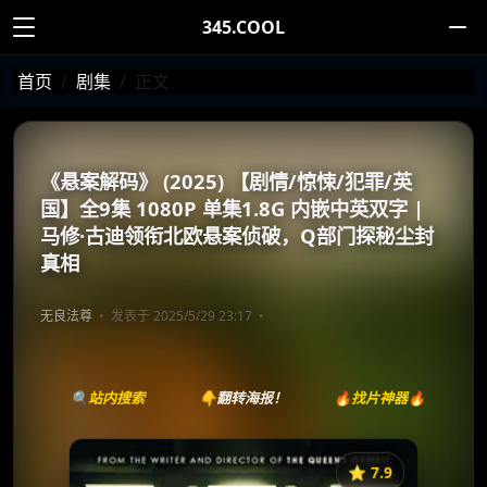
345.COOL
首页
剧集
正文
《悬案解码》 (2025) 【剧情/惊悚/犯罪/英
国】全9集 1080P 单集1.8G 内嵌中英双字 |
马修·古迪领衔北欧悬案侦破，Q部门探秘尘封
真相
无良法尊
发表于 2025/5/29 23:17
🔍站内搜索
👇翻转海报！
🔥找片神器🔥
⭐️ 7.9
《悬案解码》
收藏
⭐