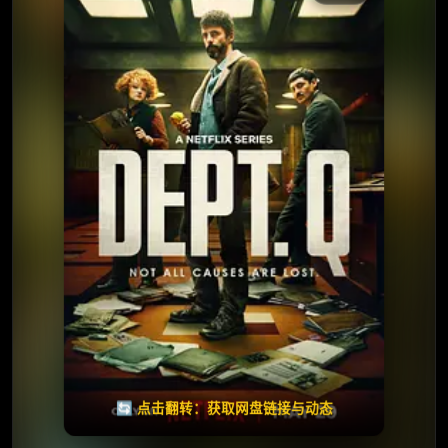
⭐️ 评分：7.9 | 🎬 2025年
📺 连载中
夸克网盘
🧧️
失效请反馈
天天领红包
🔄 点击翻转：获取网盘链接与动态