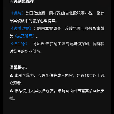
同类剧集推荐：
《谋杀》
美国改编版：同样改编自北欧犯罪小说，聚焦
单案侦破中的警探心理博弈。
《边桥谜案》
：跨国罪案调查，冷峻氛围与多线叙事媲
美
《悬案解码》
。
《维兰德》
：肯尼思·布拉纳主演的瑞典侦探剧，同样探
讨警察的职业创伤。
温馨提示:
⚠️ 本剧含暴力、心理创伤等成人内容，建议18岁以上观
众观看。
⚠️ 推荐使用大屏设备观赏，暗调画面细节需高清画质支
撑。