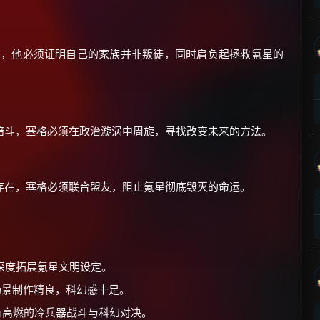
放，他必须证明自己的家族并非叛徒，同时肩负起拯救氪星的
×
🧧 福利领取站
暗斗，塞格必须在政治漩涡中周旋，寻找改变未来的方法。
☕
存在，塞格必须联合盟友，阻止氪星彻底毁灭的命运。
朋友们辛苦了 💦
你需要的各种会员，都可低价购买！
如夸克12个月送14天 最低75元！
价格有浮动，请直接搜索查最低价！
深度拓展氪星文明设定。
还有支付宝现金红包、外卖红包、
场景制作精良，科幻感十足。
优惠券、活动红包，每日可领。
有高燃的冷兵器战斗与科幻对决。