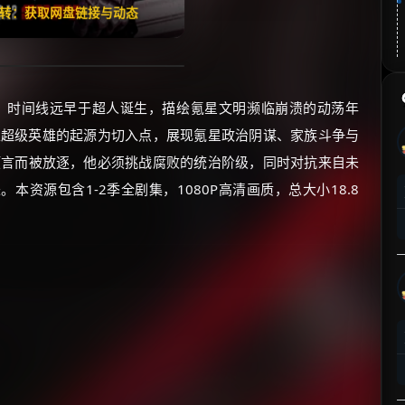
翻转：获取网盘链接与动态
，时间线远早于超人诞生，描绘氪星文明濒临崩溃的动荡年
以超级英雄的起源为切入点，展现氪星政治阴谋、家族斗争与
预言而被放逐，他必须挑战腐败的统治阶级，同时对抗来自未
资源包含1-2季全剧集，1080P高清画质，总大小18.8