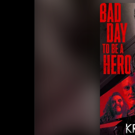
收
⭐️ 评
天天领红包