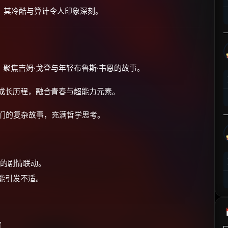
⚡
前往【大淘客】领红包
，其冷酷与算计令人印象深刻。
☕ 海外大侠？通过 Ko-fi 赐茶
聚焦吉姆·戈登与年轻布鲁斯·韦恩的故事。
的成长历程，融合青春与超能力元素。
雄们的复杂故事，充满哲学思考。
整的剧情联动。
可能引发不适。
宙