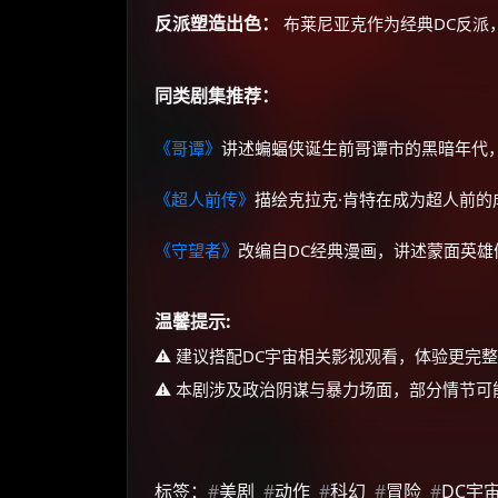
反派塑造出色：
布莱尼亚克作为经典DC反派
同类剧集推荐：
《哥谭》
讲述蝙蝠侠诞生前哥谭市的黑暗年代，
《超人前传》
描绘克拉克·肯特在成为超人前
《守望者》
改编自DC经典漫画，讲述蒙面英
温馨提示:
⚠️ 建议搭配DC宇宙相关影视观看，体验更完
⚠️ 本剧涉及政治阴谋与暴力场面，部分情节
标签：
#
美剧
#
动作
#
科幻
#
冒险
#
DC宇