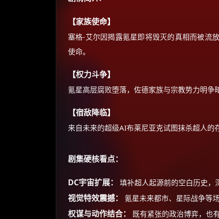
【家族使命】
塞格-艾尔因揭露氪星即将毁灭的真相而被流
使命。
【权力斗争】
氪星高层腐败堕落，佐德家族与宗教势力明争
【宿敌降临】
来自未来的超级AI布莱尼亚克试图抹杀超人的
剧集硬核看点：
DC宇宙扩展：
填补超人起源前的空白历史，
视觉特效震撼：
氪星未来都市、星际战争等
权谋与动作结合：
既有紧张的政治博弈，也