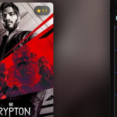
⭐️ 7.1
《氪星》
藏
⭐
分：7.1 | 🎬 2018年
✅ 已完结
夸克网盘
🧧️
失效请反馈