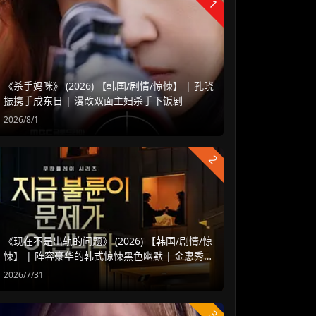
1
《杀手妈咪》 (2026) 【韩国/剧情/惊悚】 | 孔晓
振携手成东日 | 漫改双面主妇杀手下饭剧
2026/8/1
2
《现在不是出轨的问题》 (2026) 【韩国/剧情/惊
悚】 | 阵容豪华的韩式惊悚黑色幽默 | 金惠秀 x
赵汝贞强强联手
2026/7/31
3