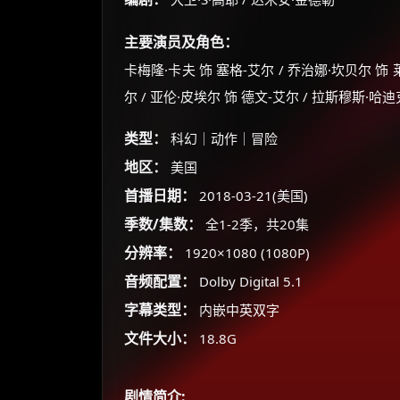
主要演员及角色：
卡梅隆·卡夫 饰 塞格-艾尔 / 乔治娜·坎贝尔 饰 
尔 / 亚伦·皮埃尔 饰 德文-艾尔 / 拉斯穆斯·哈迪
类型：
科幻｜动作｜冒险
地区：
美国
首播日期：
2018-03-21(美国)
季数/集数：
全1-2季，共20集
分辨率：
1920×1080 (1080P)
音频配置：
Dolby Digital 5.1
字幕类型：
内嵌中英双字
文件大小：
18.8G
剧情简介: