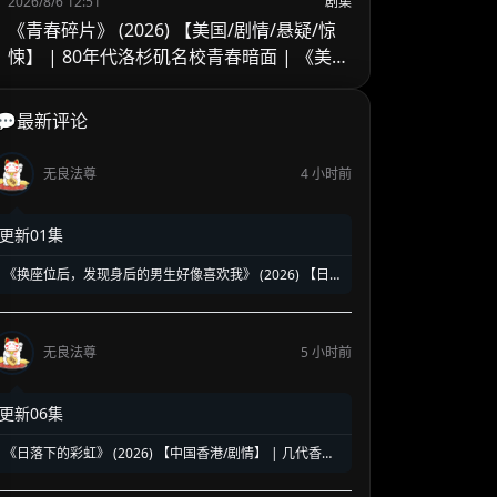
2026/8/6 12:51
剧集
《青春碎片》 (2026) 【美国/剧情/悬疑/惊
悚】 | 80年代洛杉矶名校青春暗面 | 《美国
精神病》作者新作改编
💬最新评论
无良法尊
4 小时前
更新01集
《换座位后，发现身后的男生好像喜欢我》 (2026) 【日
本/爱情/同性】 | 班级焦点大帅哥 x 纯情懵懂男高中生 | 换
座位引发的直球高甜校园BL
无良法尊
5 小时前
更新06集
《日落下的彩虹》 (2026) 【中国香港/剧情】 | 几代香港
人的彩虹邨告别情书 | 触动心灵的温情港式单元群像剧