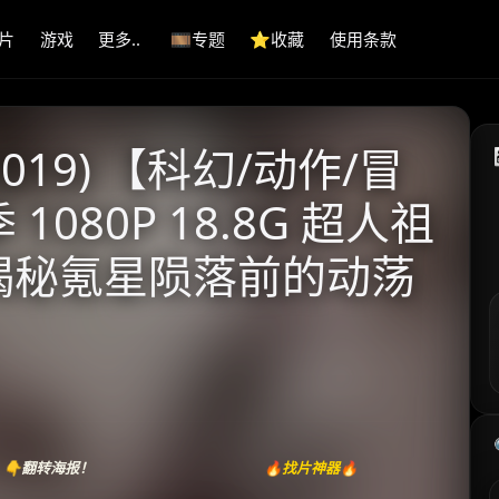
片
游戏
更多..
🎞️专题
⭐️收藏
使用条款
2019) 【科幻/动作/冒
 1080P 18.8G 超人祖
 揭秘氪星陨落前的动荡
👇翻转海报！
🔥找片神器🔥