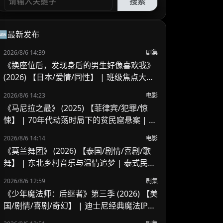
搜索
🆕最新发布
2026/8/6 14:39
剧集
《换座位后，发现身后的男生好像喜欢我》
(2026) 【日本/爱情/同性】 | 班级焦点大帅
哥 x 纯情懵懂男高中生 | 换座位引发的直球
2026/8/6 14:23
电影
高甜校园BL
《马尼拉之最》 (2025) 【菲律宾/犯罪/惊
悚】 | 70年代动荡时局下的贫民窟悬案 | 菲
律宾警匪犯罪新作
2026/8/6 14:14
电影
《莫兰舞团》 (2026) 【泰国/剧情/喜剧/歌
舞】 | 东北乡村音乐与温情追梦 | 泰式民谣
舞台上的兄妹羁绊
2026/8/6 12:59
剧集
《少年魔法师：后继者》第三季 (2026) 【美
国/剧情/喜剧/奇幻】 | 迪士尼经典魔法IP终
章收官 | 贾斯汀与比莉携手拯救家族