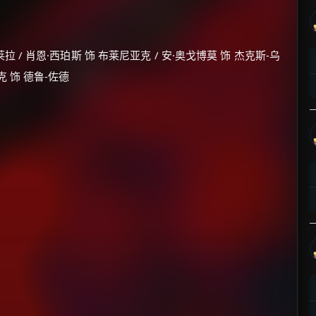
莱拉 / 肖恩·西珀斯 饰 布莱尼亚克 / 安·奥戈博莫 饰 杰克斯-乌
克 饰 德鲁-佐德