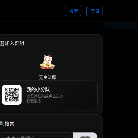
搜索
登录
👨‍👩‍👧‍👦加入群组
无良法尊
我的小分队
浏览器扫码或点击进入
获取更多
🔍搜索