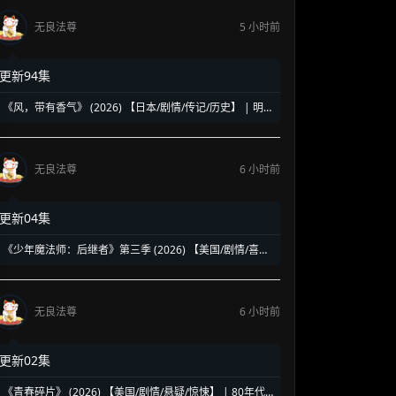
无良法尊
5 小时前
更新94集
《风，带有香气》 (2026) 【日本/剧情/传记/历史】 | 明
治时代的南丁格尔 | 见上爱演绎日本首位专业女护士的觉
醒之路
无良法尊
6 小时前
更新04集
《少年魔法师：后继者》第三季 (2026) 【美国/剧情/喜剧/
奇幻】 | 迪士尼经典魔法IP终章收官 | 贾斯汀与比莉携手
拯救家族
无良法尊
6 小时前
更新02集
《青春碎片》 (2026) 【美国/剧情/悬疑/惊悚】 | 80年代