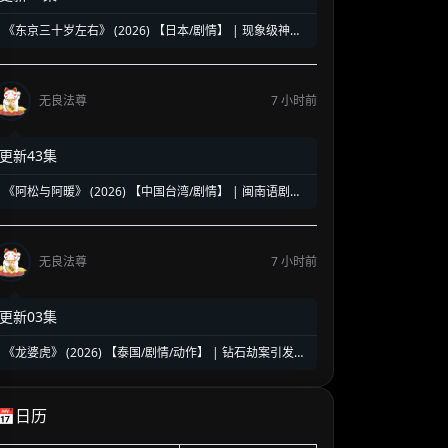
《东京三十岁左右》 (2026) 【日本/剧情】 | 现象级神剧
《三十而已》日版翻拍 | 35岁东京女子图鉴与都市救赎
无良法尊
7 小时前
更新43集
《阿松与阿暖》 (2026) 【中国台湾/剧情】 | 闽南语剧视
帝天后再度携手 | 2026初夏最温情治愈的烟火人间剧
无良法尊
7 小时前
更新03集
《龙婆虎》 (2026) 【泰国/剧情/动作】 | 钻石劫案引发的
清白保卫战 | 泰式硬核动作与悬疑冒险
📅日历