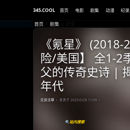
345.COOL
首页
电影
剧集
动漫
纪录
首页
剧集
正文
《氪星》 (2018-
险/美国】 全1-2季
父的传奇史诗 |
年代
无良法尊
发表于 2025/5/29 11:09
🔍站内搜索