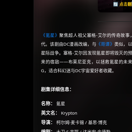
🔄 点击
《氪星》
聚焦超人祖父塞格-艾尔的传奇故事
代。该剧由DC漫画改编，与
《哥谭》
类似，
星际战争。塞格-艾尔因发现氪星即将毁灭的
来的宿敌——布莱尼亚克，以拯救氪星的未来。本
G，适合科幻迷与DC宇宙爱好者收藏。
剧集详细信息：
名称：
氪星
英文名：
Krypton
导演：
柯尔姆·麦卡锡 / 基思·博克
编剧：
大卫·S·高耶 / 达米安·金德勒