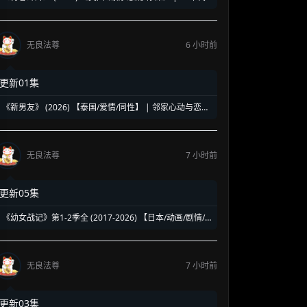
洛杉矶名校青春暗面 | 《美国精神病》作者新作改编
无良法尊
6 小时前
更新01集
《新男友》 (2026) 【泰国/爱情/同性】 | 邻家心动与恋爱
误会 | 纯正泰式校园同性浪漫新剧
无良法尊
7 小时前
更新05集
《幼女战记》第1-2季全 (2017-2026) 【日本/动画/剧情/
奇幻】 | 披着幼女皮的现代社畜怪物 | 硬核军事狂热者的
异世界神作
无良法尊
7 小时前
更新03集