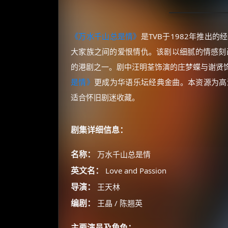
《万水千山总是情》
是TVB于1982年推出
大家族之间的爱恨情仇。该剧以细腻的情感刻
的港剧之一。剧中汪明荃饰演的庄梦蝶与谢贤
是情》
更成为华语乐坛经典金曲。本资源为高清
适合怀旧剧迷收藏。
剧集详细信息：
名称：
万水千山总是情
英文名：
Love and Passion
导演：
王天林
编剧：
王晶 / 陈翘英
主要演员及角色：