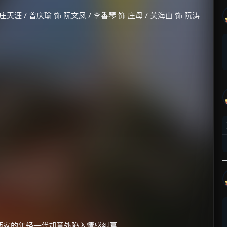
庄天涯 / 曾庆瑜 饰 阮文凤 / 李香琴 饰 庄母 / 关海山 饰 阮涛
两家的年轻一代却意外陷入情感纠葛。