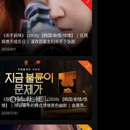
1
《杀手妈咪》 (2026) 【韩国/剧情/惊悚】 | 孔晓
振携手成东日 | 漫改双面主妇杀手下饭剧
2026/8/1
2
《现在不是出轨的问题》 (2026) 【韩国/剧情/惊
悚】 | 阵容豪华的韩式惊悚黑色幽默 | 金惠秀 x
赵汝贞强强联手
2026/7/31
3