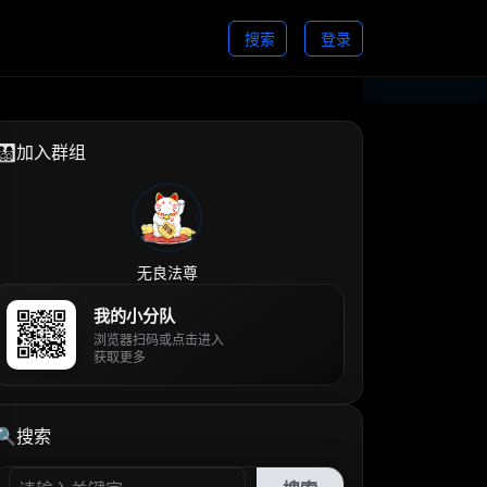
搜索
登录
👨‍👩‍👧‍👦加入群组
无良法尊
我的小分队
浏览器扫码或点击进入
获取更多
🔍搜索