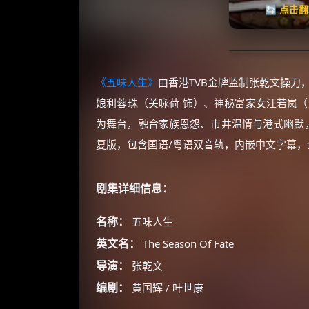
🔄 点击
《五味人生》
由香港TVB金牌监制张乾文操刀
娘利蓉珠（关咏荷 饰）、神秘富家女汪若岚（
为舞台，融合家族恩怨、市井温情与港式幽默，
复版，包含国语/粤语双音轨，内嵌中文字幕，全
剧集详细信息：
名称：
五味人生
英文名：
The Season Of Fate
导演：
张乾文
编剧：
黄国辉 / 叶世康