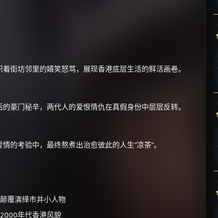
织着街坊邻里的嬉笑怒骂，展现香港底层生活的鲜活画卷。
×
🧧 福利领取站
☕
后的豪门秘辛，两代人的爱恨情仇在真假身份中层层反转。
朋友们辛苦了 💦
情的考验中，最终熬煮出治愈彼此的人生“凉茶”。
你需要的各种会员，都可低价购买！
如夸克12个月送14天 最低75元！
价格有浮动，请直接搜索查最低价！
还有支付宝现金红包、外卖红包、
颠覆演绎市井小人物
优惠券、活动红包，每日可领。
000年代香港风貌