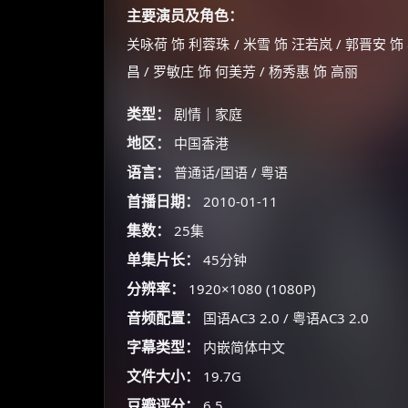
主要演员及角色：
关咏荷 饰 利蓉珠 / 米雪 饰 汪若岚 / 郭晋安 饰
昌 / 罗敏庄 饰 何美芳 / 杨秀惠 饰 高丽
类型：
剧情｜家庭
地区：
中国香港
语言：
普通话/国语 / 粤语
首播日期：
2010-01-11
集数：
25集
单集片长：
45分钟
分辨率：
1920×1080 (1080P)
音频配置：
国语AC3 2.0 / 粤语AC3 2.0
字幕类型：
内嵌简体中文
文件大小：
19.7G
豆瓣评分：
6.5