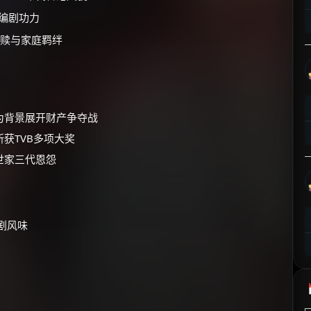
⚡
前往【大淘客】领红包
编剧功力
赎与家庭羁绊
☕ 海外大侠？通过 Ko-fi 赐茶
为背景展开财产争夺战
获TVB多项大奖
世家三代恩怨
剧风味