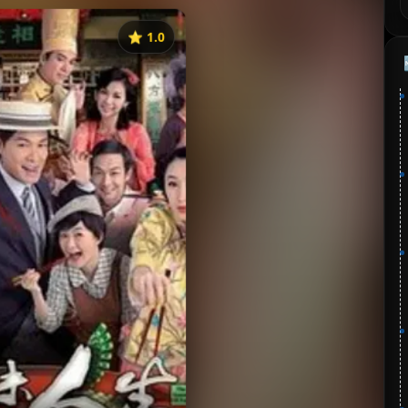
⭐️ 1.0
《五味人生》
⭐
分：1.0 | 🎬 2010年
✅ 已完结
夸克网盘
🧧️
失效请反馈