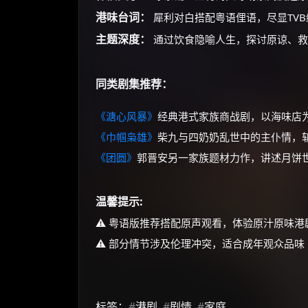
港味台词：
犀利对白搭配粤语俚语，尽显TVB
主题深度：
通过饮食隐喻人生，探讨原谅、救
同类剧集推荐：
《溏心风暴》
经典港式家族商战剧，以海味店
《巾帼枭雄》
柴九与四奶奶乱世中的主仆情，斩
《团圆》
郭晋安另一家族题材力作，讲述月饼
温馨提示:
⚠️ 粤语版推荐搭配原声观看，体验原汁原味港
⚠️ 部分情节涉及伦理冲突，适合成年观众品味
标签：
#
港剧
#
剧情
#
家庭