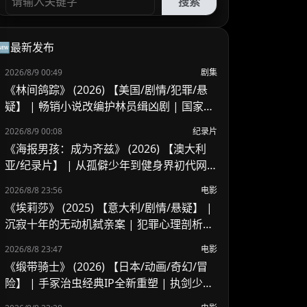
搜索
🆕最新发布
2026/8/9 00:49
剧集
《林间鸽踪》 (2026) 【美国/剧情/犯罪/悬
疑】 | 畅销小说改编护林员缉凶剧 | 国家公
园暗流涌动的罪恶与救赎
2026/8/9 00:08
纪录片
《海报男孩：成为齐兹》 (2026) 【澳大利
亚/纪录片】 | 从孤僻少年到健身界初代网
红现象 | Zyzz与美学健身文化的崛起与遗憾
2026/8/8 23:56
电影
《埃莉莎》 (2025) 【意大利/剧情/悬疑】 |
沉寂十年的无动机弑亲案 | 犯罪心理剖析与
灵魂救赎之旅
2026/8/8 23:47
电影
《缎带骑士》 (2026) 【日本/动画/奇幻/冒
险】 | 手冢治虫经典IP全新重塑 | 执剑少女
的绝境反抗与英雄救赎