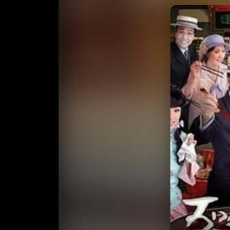
收藏
⭐️ 评
天天领红包