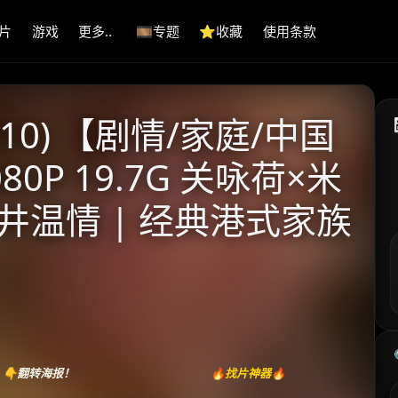
片
游戏
更多..
🎞️专题
⭐️收藏
使用条款
10) 【剧情/家庭/中国
80P 19.7G 关咏荷×米
井温情 | 经典港式家族
👇翻转海报！
🔥找片神器🔥