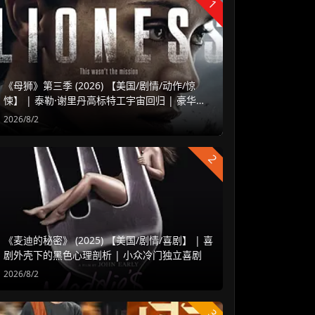
1
《母狮》第三季 (2026) 【美国/剧情/动作/惊
悚】 | 泰勒·谢里丹高标特工宇宙回归 | 豪华阵
容延续高水准硬核谍战
2026/8/2
2
《麦迪的秘密》 (2025) 【美国/剧情/喜剧】 | 喜
剧外壳下的黑色心理剖析 | 小众冷门独立喜剧
2026/8/2
3