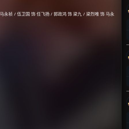
 马永祯 / 伍卫国 饰 任飞扬 / 郭政鸿 饰 梁九 / 梁烈唯 饰 马永