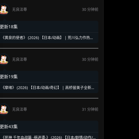
无良法尊
30 分钟前
更新18集
《黄泉的使者》 (2026) 【日本/动画】 | 荒川弘力作热血
动画化 | 颠覆传统的双生使者奇幻大战
无良法尊
30 分钟前
更新19集
《摩绪》 (2026) 【日本/动画/奇幻】 | 高桥留美子全新奇
幻巨作 | 跨越九百年的阴阳师诅咒物语
无良法尊
31 分钟前
更新43集
《死神 千年血战篇 -祸进谭-》 (2026) 【日本/剧情/动作/