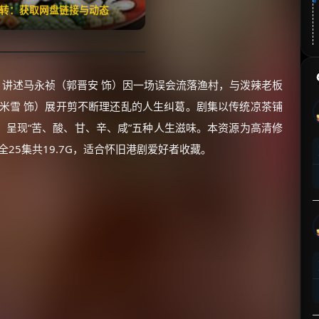
翻转：获取网盘链接与动态
，讲述马永祯（郭晋安 饰）因一场误会流落渔村，与泼辣老板
米雪 饰）展开剪不断理还乱的人生纠葛。剧集以传统凉茶铺
呈现“苦、酸、甘、辛、咸”五种人生滋味。本资源为高清修
25集共19.7G，适合怀旧港剧爱好者收藏。