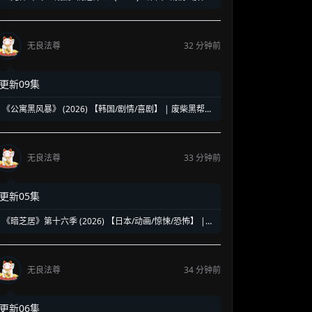
动画】 | 终局之战重磅登场 | 热血漫打戏与视听特效的顶
配终章
无良法尊
32 分钟前
更新09集
《公寓黑风暴》 (2026) 【韩国/剧情/喜剧】 | 废柴黑帮与
准律师的疯狂敛财计划 | 现代都市版《寄生虫》遇上《老
千》
无良法尊
33 分钟前
更新05集
《暗芝居》第十六季 (2026) 【日本/动画/惊悚/恐怖】 |
纸芝居大叔的怪谈新篇章 | 窒息感拉满的“结”之都市传说
无良法尊
34 分钟前
更新06集