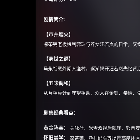
剧情简介:
【市井烟火】
凉茶铺老板娘利蓉珠与养女汪若岚的日常，交
【身世之谜】
马永祯意外闯入渔村，逐渐揭开汪若岚失忆背
【五味调和】
从互相算计到守望相助，众人在金钱、亲情、爱
剧集经典看点：
黄金阵容：
关咏荷、米雪双视后飙戏，郭晋安
怀旧美学：
凉茶铺、渔村码头等场景高度还原2