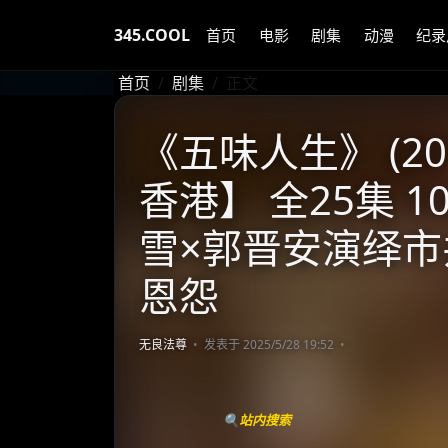
345.COOL
首页
电影
剧集
动漫
纪录
首页
剧集
正文
《五味人生》 (20
香港】 全25集 10
雪×郭晋安演绎市
恩怨
无良法尊
发表于 2025/5/28 19:52
🔍站内搜索