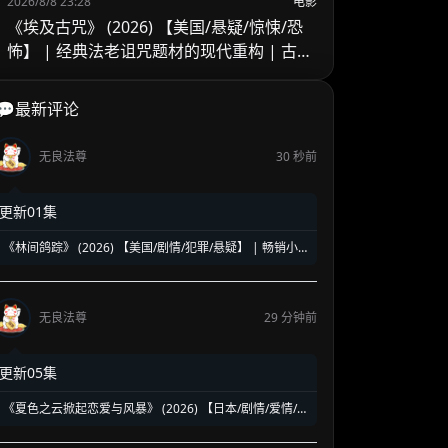
2026/8/8 23:28
电影
《埃及古咒》 (2026) 【美国/悬疑/惊悚/恐
怖】 | 经典法老诅咒题材的现代重构 | 古老
埃及巫术与家族阴谋的暗黑交织
💬最新评论
无良法尊
30 秒前
更新01集
《林间鸽踪》 (2026) 【美国/剧情/犯罪/悬疑】 | 畅销小
说改编护林员缉凶剧 | 国家公园暗流涌动的罪恶与救赎
无良法尊
29 分钟前
更新05集
《夏色之云掀起恋爱与风暴》 (2026) 【日本/剧情/爱情/同
性】 | 盛夏晴空下的禁忌悸动 | 少年关于暗恋与成长的酸
甜青春风暴