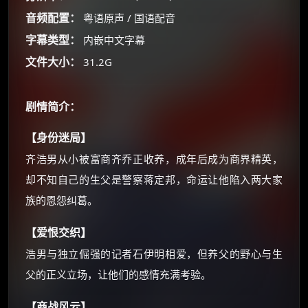
☕
音频配置：
粤语原声 / 国语配音
字幕类型：
内嵌中文字幕
朋友们辛苦了 💦
文件大小：
31.2G
你需要的各种会员，都可低价购买！
如夸克12个月送14天 最低75元！
价格有浮动，请直接搜索查最低价！
剧情简介：
还有支付宝现金红包、外卖红包、
优惠券、活动红包，每日可领。
【身份迷局】
齐浩男从小被富商齐乔正收养，成年后成为商界精英，
⚡
前往【大淘客】领红包
却不知自己的生父是警察蒋定邦，命运让他陷入两大家
族的恩怨纠葛。
☕ 海外大侠？通过 Ko-fi 赐茶
【爱恨交织】
浩男与独立倔强的记者石伊明相爱，但养父的野心与生
父的正义立场，让他们的感情充满考验。
【商战风云】