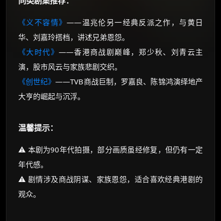
同类剧集推荐：
《义不容情》
——温兆伦另一经典反派之作，与黄日
华、刘嘉玲搭档，讲述兄弟恩怨。
《大时代》
——香港商战剧巅峰，郑少秋、刘青云主
演，股市风云与家族悲剧交织。
《创世纪》
——TVB商战巨制，罗嘉良、陈锦鸿演绎地产
大亨的崛起与沉浮。
温馨提示：
⚠️ 本剧为90年代拍摄，部分画质虽经修复，但仍有一定
年代感。
⚠️ 剧情涉及商战阴谋、家族恩怨，适合喜欢经典港剧的
观众。