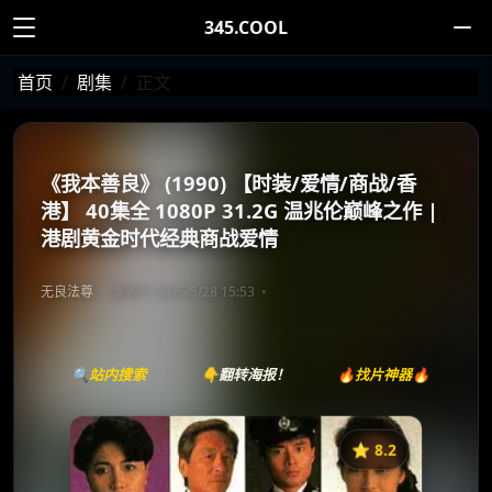
345.COOL
首页
剧集
正文
《我本善良》 (1990) 【时装/爱情/商战/香
港】 40集全 1080P 31.2G 温兆伦巅峰之作 |
港剧黄金时代经典商战爱情
无良法尊
发表于 2025/5/28 15:53
🔍站内搜索
👇翻转海报！
🔥找片神器🔥
⭐️ 8.2
《我本善良》
收藏
⭐