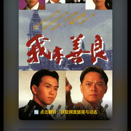
⭐️ 评分：8.2 | 🎬 1990年
✅ 已完结
夸克网盘
🧧️
天天领红包
失效请反馈
🔄 点击翻转：获取网盘链接与动态