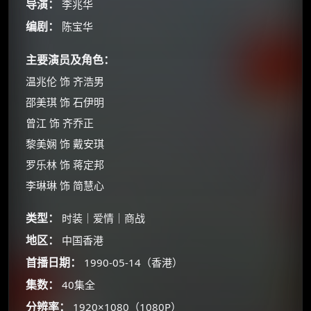
导演：
李兆华
编剧：
陈宝华
主要演员及角色：
温兆伦 饰 齐浩男
邵美琪 饰 石伊明
曾江 饰 齐乔正
黎美娴 饰 戴安琪
罗乐林 饰 蒋定邦
李琳琳 饰 简慧心
类型：
时装｜爱情｜商战
地区：
中国香港
首播日期：
1990-05-14（香港）
×
🧧 福利领取站
集数：
40集全
分辨率：
1920×1080（1080P）