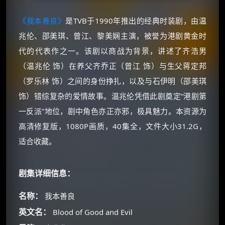
《我本善良》
是TVB于1990年推出的经典时装剧，由温
兆伦、邵美琪、曾江、黎美娴主演，被誉为港剧黄金时
代的代表作之一。该剧以商战为背景，讲述了齐浩男
（温兆伦 饰）在养父齐乔正（曾江 饰）与生父蒋定邦
（罗乐林 饰）之间的身份挣扎，以及与石伊明（邵美琪
饰）错综复杂的爱情故事。温兆伦凭借此剧奠定“港剧第
一反派”地位，剧中角色亦正亦邪，极具魅力。本资源为
高清修复版，1080P画质，40集全，文件大小31.2G，
适合收藏。
剧集详细信息：
名称：
我本善良
英文名：
Blood of Good and Evil