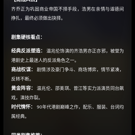
齐乔正为巩固商业帝国不择手段，浩男在亲情与道德间
挣扎，最终必须做出抉择。
剧集硬核看点：
经典反派塑造：
温兆伦饰演的齐浩男亦正亦邪，被誉为
港剧史上最迷人的反派角色之一。
商战权谋：
剧情涉及豪门争斗、商场博弈，情节紧凑，
反转不断。
黄金阵容：
温兆伦、邵美琪、曾江等实力派演员同台飙
戏，演技炸裂。
时代情怀：
90年代港剧巅峰之作，配乐、服装、台词均
属经典。