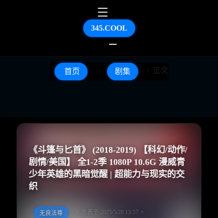
345.COOL
正文
首页
剧集
《斗篷与匕首》 (2018-2019) 【科幻/动作/
剧情/美国】 全1-2季 1080P 10.6G 漫威青
少年英雄的黑暗觉醒 | 超能力与现实的交
织
发表于 2025/5/28 13:57
无良法尊