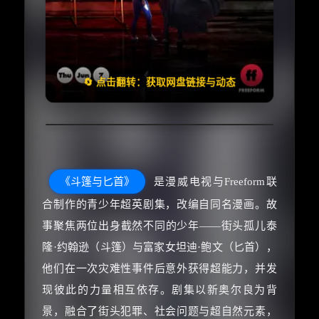
🧧️
失效请反馈
天天领红包
🔄 点击翻转：获取网盘链接与动态
《斗篷与匕首》
是漫威电视与Freeform联
合制作的青少年超英剧集，改编自同名漫画。故
事聚焦两位出身截然不同的少年——街头孤儿泰
隆·约翰逊（斗篷）与富家女坦迪·鲍文（匕首），
他们在一次灾难性事件后意外获得超能力，并发
现彼此的力量相互依存。剧集以新奥尔良为背
景，融合了街头犯罪、社会问题与超自然元素，