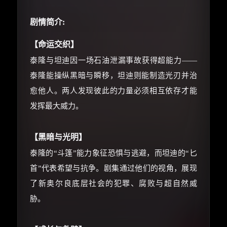
朋友们辛苦了 💦
剧情简介:
你需要的各种会员，都可低价购买！
如夸克12个月送14天 最低75元！
【命运交织】
价格有浮动，请直接搜索查最低价！
泰隆与坦迪因一场石油泄漏事故获得超能力——
还有支付宝现金红包、外卖红包、
泰隆能操纵黑暗与瞬移，坦迪则能制造光刃并治
优惠券、活动红包，每日可领。
愈他人。两人发现彼此的力量必须相互依存才能
发挥最大威力。
⚡
前往【大淘客】领红包
【黑暗与光明】
☕ 海外大侠？通过 Ko-fi 赐茶
泰隆的“斗篷”能力象征恐惧与逃避，而坦迪的“匕
首”代表希望与抗争。剧集通过他们的视角，展现
了新奥尔良底层社会的犯罪、腐败与超自然威
胁。