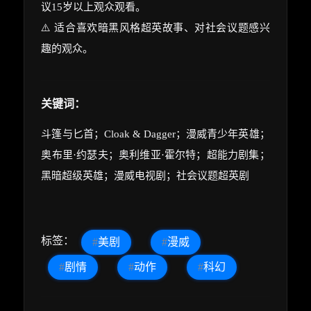
议15岁以上观众观看。
⚠️ 适合喜欢暗黑风格超英故事、对社会议题感兴
趣的观众。
关键词：
斗篷与匕首；Cloak & Dagger；漫威青少年英雄；
奥布里·约瑟夫；奥利维亚·霍尔特；超能力剧集；
黑暗超级英雄；漫威电视剧；社会议题超英剧
标签：
#
美剧
#
漫威
#
剧情
#
动作
#
科幻