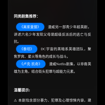
同类剧集推荐：
《离家童盟》
漫威另一部青少年超英剧，
讲述六名少年发现父母是超级反派后的逃亡与反
抗。
《泰坦》
DC宇宙的黑暗系英雄团队，聚
焦罗宾、星火等角色的成长与战斗。
《卢克·凯奇》
漫威Netflix剧集，以非裔英
雄为主角，结合街头犯罪与超能力元素。
温馨提示:
⚠️ 本剧包含部分暴力、犯罪及心理惊悚内容，建