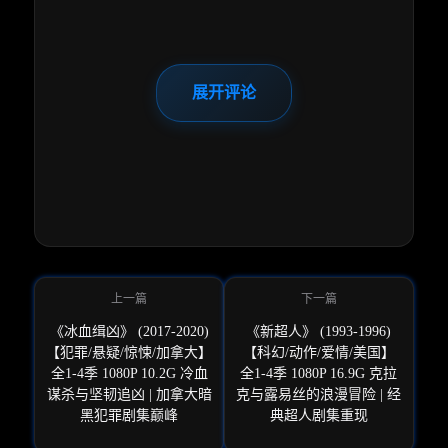
展开评论
《冰血缉凶》 (2017-2020)
《新超人》 (1993-1996)
【犯罪/悬疑/惊悚/加拿大】
【科幻/动作/爱情/美国】
全1-4季 1080P 10.2G 冷血
全1-4季 1080P 16.9G 克拉
谋杀与坚韧追凶 | 加拿大暗
克与露易丝的浪漫冒险 | 经
黑犯罪剧集巅峰
典超人剧集重现