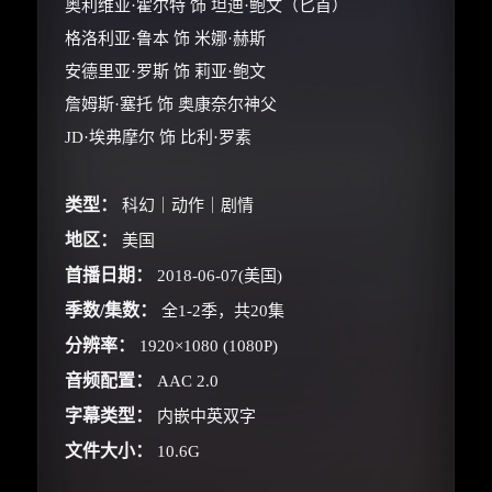
奥利维亚·霍尔特 饰 坦迪·鲍文（匕首）
格洛利亚·鲁本 饰 米娜·赫斯
安德里亚·罗斯 饰 莉亚·鲍文
詹姆斯·塞托 饰 奥康奈尔神父
JD·埃弗摩尔 饰 比利·罗素
类型：
科幻｜动作｜剧情
地区：
美国
首播日期：
2018-06-07(美国)
季数/集数：
全1-2季，共20集
分辨率：
1920×1080 (1080P)
×
🧧 福利领取站
音频配置：
AAC 2.0
字幕类型：
内嵌中英双字
☕
文件大小：
10.6G