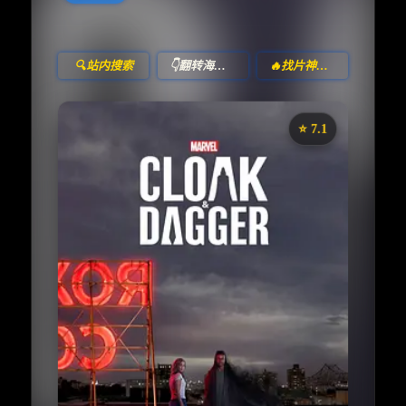
🔍站内搜索
👇翻转海报！
🔥找片神器🔥
⭐️ 7.1
《斗篷与匕首》
收藏
⭐
⭐️ 评分：7.1 | 🎬 2018年
✅ 已完结
夸克网盘