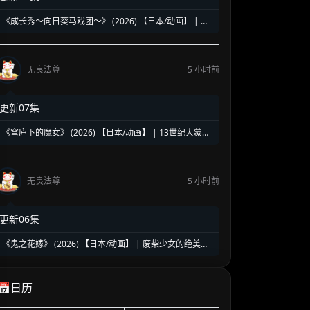
《成长秀～向日葵马戏团～》 (2026) 【日本/动画】 | 昭
和废柴马戏团的逆袭盛宴 | 怀旧治愈版的《少女歌剧》
无良法尊
5 小时前
更新07集
《穹庐下的魔女》 (2026) 【日本/动画】 | 13世纪大蒙古
国的魔女复仇史诗 | 知识即武器的暗黑历史巨作
无良法尊
5 小时前
更新06集
《鬼之花嫁》 (2026) 【日本/动画】 | 废柴少女的绝美逆
袭神话 | 顶级妖王独宠一人的和风恋爱天花板
📅日历