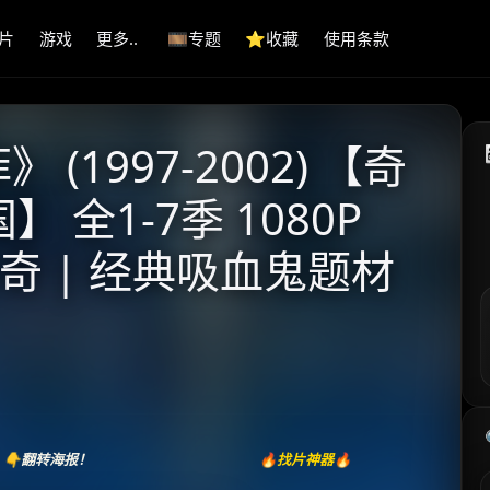
片
游戏
更多..
🎞️专题
⭐️收藏
使用条款
(1997-2002) 【奇
 全1-7季 1080P
传奇 | 经典吸血鬼题材
👇翻转海报！
🔥找片神器🔥