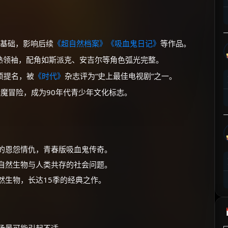
⚡
前往【大淘客】领红包
☕ 海外大侠？通过 Ko-fi 赐茶
集基础，影响后续
《超自然档案》
《吸血鬼日记》
等作品。
熟领袖，配角如斯派克、安吉尔等角色弧光完整。
项提名，被
《时代》
杂志评为“史上最佳电视剧”之一。
魔冒险，成为90年代青少年文化标志。
镇的恩怨情仇，青春版吸血鬼传奇。
超自然生物与人类共存的社会问题。
然生物，长达15季的经典之作。