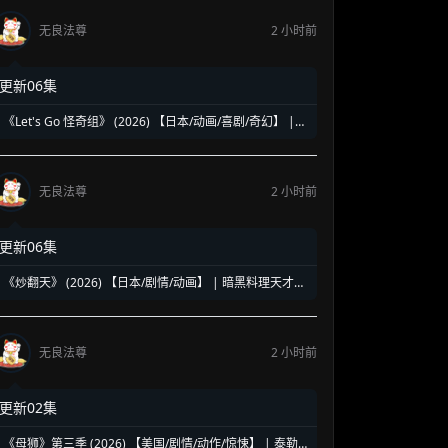
无良法尊
2 小时前
更新06集
《Let's Go 怪奇组》 (2026) 【日本/动画/喜剧/奇幻】 |
怕鬼少年与废柴妖怪的搞怪日常 | 2026七月新番黑马级怪
诞喜剧
无良法尊
2 小时前
更新06集
《炒翻天》 (2026) 【日本/剧情/动画】 | 暗黑料理天才的
狂傲之战 | 中华美食与极致激斗的爆燃碰撞
无良法尊
2 小时前
更新02集
《母狮》第三季 (2026) 【美国/剧情/动作/惊悚】 | 泰勒·