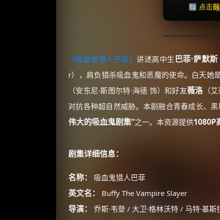
🔄 点击
巴菲·萨默斯
《吸血鬼猎人巴菲》
讲述高中生
r），肩负猎杀吸血鬼和恶魔的使命。白天她
薇洛
（安东尼·斯图尔特·海德 饰）和好友
（艾
对抗各种超自然威胁。本剧融合青春成长、黑
伟大的吸血鬼剧集”
1080
之一。本资源提供
剧集详细信息：
名称：
吸血鬼猎人巴菲
英文名：
Buffy The Vampire Slayer
导演：
乔斯·韦登 / 大卫·格林沃特 / 马特·基斯