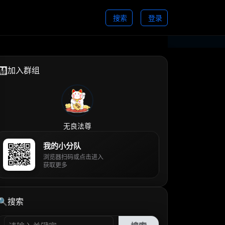
搜索
登录
👨‍👩‍👧‍👦加入群组
无良法尊
我的小分队
浏览器扫码或点击进入
获取更多
🔍搜索