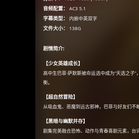
音频配置：
AC3 5.1
字幕类型：
内嵌中英双字
文件大小：
138G
剧情简介:
【少女英雄成长】
高中生巴菲·萨默斯被命运选中成为“天选之子
衡。
【超自然冒险】
从吸血鬼、恶魔到远古邪神，巴菲与好友们不断
【黑暗与幽默并存】
剧集完美融合恐怖、动作与青春喜剧元素，台