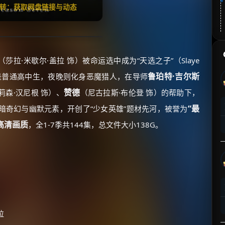
翻转：获取网盘链接与动态
（莎拉·米歇尔·盖拉 饰）被命运选中成为“天选之子”（Slaye
鲁珀特·吉尔斯
是普通高中生，夜晚则化身恶魔猎人，在导师
赞德
莉森·汉尼根 饰）、
（尼古拉斯·布伦登 饰）的帮助下，
“最
暗奇幻与幽默元素，开创了“少女英雄”题材先河，被誉为
P高清画质
，全1-7季共144集，总文件大小138G。
拉