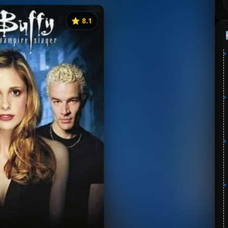
⭐️ 8.1
《吸血鬼猎人巴菲》
分：8.1 | 🎬 1997年
✅ 已完结
夸克网盘
🧧️
失效请反馈