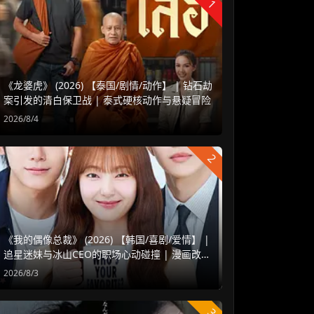
1
《龙婆虎》 (2026) 【泰国/剧情/动作】 | 钻石劫
案引发的清白保卫战 | 泰式硬核动作与悬疑冒险
2026/8/4
2
《我的偶像总裁》 (2026) 【韩国/喜剧/爱情】 |
追星迷妹与冰山CEO的职场心动碰撞 | 漫画改编
浪漫甜宠新剧
2026/8/3
3