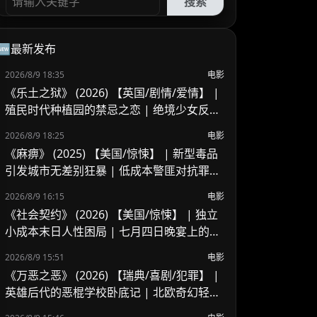
搜索
🆕最新发布
2026/8/9 18:35
电影
《乐土之狱》 (2026) 【英国/剧情/爱情】 |
殖民时代种植园的禁忌之恋 | 绝境少女反抗
封建枷锁的命运悲歌
2026/8/9 18:25
电影
《麻痹》 (2025) 【美国/惊悚】 | 新型毒品
引发城市无差别狂暴 | 低成本警匪对抗罪恶
链条
2026/8/9 16:15
电影
《社会契约》 (2026) 【美国/惊悚】 | 独立
小成本末日人性困局 | 七月四日晚宴上的生
死逃生席位争夺
2026/8/9 15:51
电影
《万恶之恶》 (2026) 【瑞典/喜剧/犯罪】 |
英雄后代的恶棍学校卧底记 | 北欧奇幻轻喜
剧版《黑袍纠察队》