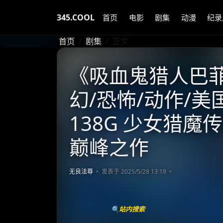
345.COOL
首页
电影
剧集
动漫
纪录
首页
剧集
正文
《吸血鬼猎人巴菲》 
幻/恐怖/动作/美国】
138G 少女猎魔
巅峰之作
无良法尊
发表于 2025/5/28 13:19
🔍站内搜索