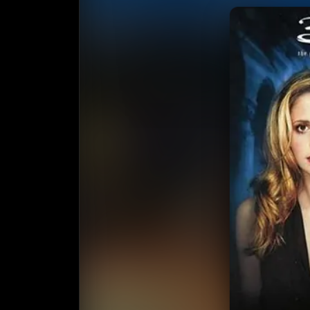
收藏
⭐
⭐️ 评
天天领红包