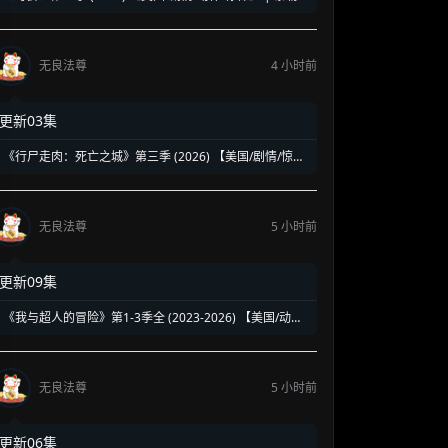
谢里丹高标特工宇宙回归 | 豪华阵容延续高水准硬核谍战
无良法尊
4 小时前
更新03集
《行尸走肉：死亡之城》第三季 (2026) 【美国/剧情/惊悚/
恐怖/冒险】 | 玛姬与尼根的曼哈顿绝境终局 | 丧尸围城下
的末日恩怨新篇章
无良法尊
5 小时前
更新09集
《我与超人的冒险》第1-3季全 (2023-2026) 【美国/动画/
动作/科幻】 | 传统超级英雄的热血青春大冒险 | 经典DC
超人的热血纯爱日漫风神作
无良法尊
5 小时前
更新06集