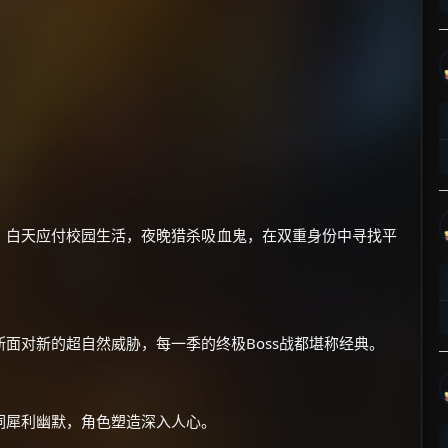
×
🧧 福利领取站
☕
”，白天应付校园生活，夜晚猎杀吸血鬼，在双重身份中寻找平
朋友们辛苦了 💦
你需要的各种会员，都可低价购买！
如夸克12个月送14天 最低75元！
面对新的超自然威胁，每一季的终极Boss战都堪称经典。
价格有浮动，请直接搜索查最低价！
还有支付宝现金红包、外卖红包、
优惠券、活动红包，每日可领。
词犀利幽默，角色塑造深入人心。