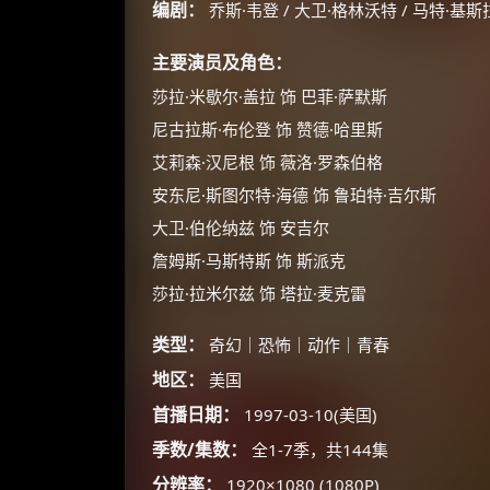
编剧：
乔斯·韦登 / 大卫·格林沃特 / 马特·基斯
主要演员及角色：
莎拉·米歇尔·盖拉 饰 巴菲·萨默斯
尼古拉斯·布伦登 饰 赞德·哈里斯
艾莉森·汉尼根 饰 薇洛·罗森伯格
安东尼·斯图尔特·海德 饰 鲁珀特·吉尔斯
大卫·伯伦纳兹 饰 安吉尔
詹姆斯·马斯特斯 饰 斯派克
莎拉·拉米尔兹 饰 塔拉·麦克雷
类型：
奇幻｜恐怖｜动作｜青春
地区：
美国
首播日期：
1997-03-10(美国)
季数/集数：
全1-7季，共144集
分辨率：
1920×1080 (1080P)