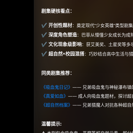
剧集硬核看点：
✔ 开创性题材
：奠定现代“少女英雄”类型剧
✔ 深度角色塑造
：巴菲从懵懂少女成长为成
✔ 文化现象级影响
：获艾美奖、土星奖等多
✔ 超自然+校园混搭
：巧妙结合高中生活与猎
同类剧集推荐：
《吸血鬼日记》
—— 兄弟吸血鬼与神秘瀑布
《真爱如血》
—— 成人向吸血鬼题材，探讨
《超自然档案》
—— 兄弟猎魔人对抗各种超自
温馨提示: