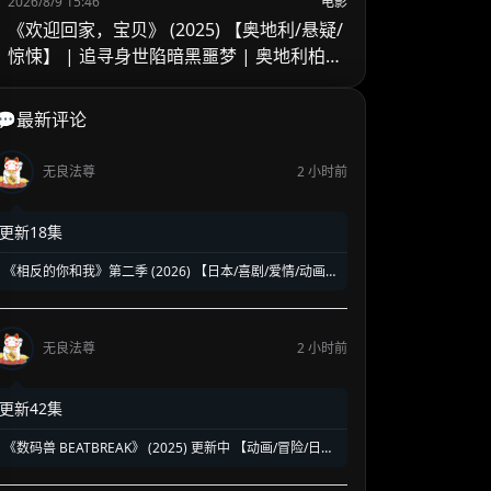
2026/8/9 15:46
电影
《欢迎回家，宝贝》 (2025) 【奥地利/悬疑/
惊悚】 | 追寻身世陷暗黑噩梦 | 奥地利柏林
电影节入围悬疑新作
💬最新评论
无良法尊
2 小时前
更新18集
《相反的你和我》第二季 (2026) 【日本/喜剧/爱情/动画】
| 反差萌情侣的超甜双向奔赴 | 纯度极高的年度神级狗粮
番
无良法尊
2 小时前
更新42集
《数码兽 BEATBREAK》 (2025) 更新中 【动画/冒险/日
本】 1080P 700M/集 数码宝贝系列全新力作 | AI时代的新
数码冒险